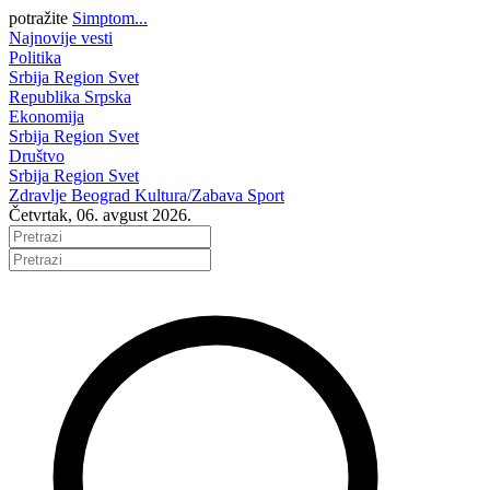
potražite
Simptom...
Najnovije vesti
Politika
Srbija
Region
Svet
Republika Srpska
Ekonomija
Srbija
Region
Svet
Društvo
Srbija
Region
Svet
Zdravlje
Beograd
Kultura/Zabava
Sport
Četvrtak, 06. avgust 2026.