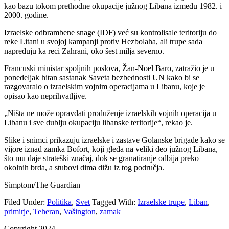
kao bazu tokom prethodne okupacije južnog Libana između 1982. i
2000. godine.
Izraelske odbrambene snage (IDF) već su kontrolisale teritoriju do
reke Litani u svojoj kampanji protiv Hezbolaha, ali trupe sada
napreduju ka reci Zahrani, oko šest milja severno.
Francuski ministar spoljnih poslova, Žan-Noel Baro, zatražio je u
ponedeljak hitan sastanak Saveta bezbednosti UN kako bi se
razgovaralo o izraelskim vojnim operacijama u Libanu, koje je
opisao kao neprihvatljive.
„Ništa ne može opravdati produženje izraelskih vojnih operacija u
Libanu i sve dublju okupaciju libanske teritorije“, rekao je.
Slike i snimci prikazuju izraelske i zastave Golanske brigade kako se
vijore iznad zamka Bofort, koji gleda na veliki deo južnog Libana,
što mu daje strateški značaj, dok se granatiranje odbija preko
okolnih brda, a stubovi dima dižu iz tog područja.
Simptom/The Guardian
Filed Under:
Politika
,
Svet
Tagged With:
Izraelske trupe
,
Liban
,
primirje
,
Teheran
,
Vašington
,
zamak
Copyright 2024