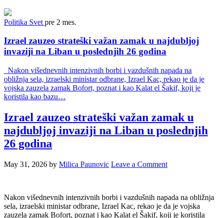
Politika
Svet
pre 2 mes.
Izrael zauzeo strateški važan zamak u najdubljoj
invaziji na Liban u poslednjih 26 godina
Nakon višednevnih intenzivnih borbi i vazdušnih napada na
obližnja sela, izraelski ministar odbrane, Izrael Kac, rekao je da je
vojska zauzela zamak Bofort, poznat i kao Kalat el Šakif, koji je
koristila kao bazu…
Izrael zauzeo strateški važan zamak u
najdubljoj invaziji na Liban u poslednjih
26 godina
May 31, 2026
by
Milica Paunovic
Leave a Comment
Nakon višednevnih intenzivnih borbi i vazdušnih napada na obližnja
sela, izraelski ministar odbrane, Izrael Kac, rekao je da je vojska
zauzela zamak Bofort, poznat i kao Kalat el Šakif, koji je koristila