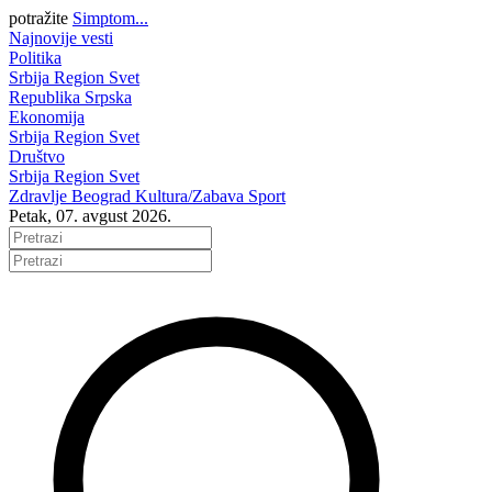
potražite
Simptom...
Najnovije vesti
Politika
Srbija
Region
Svet
Republika Srpska
Ekonomija
Srbija
Region
Svet
Društvo
Srbija
Region
Svet
Zdravlje
Beograd
Kultura/Zabava
Sport
Petak, 07. avgust 2026.