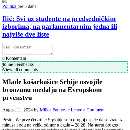
Politika
pre 5 dana
Ilić: Svi uz studente na predsedničkim
izborima, na parlamentarnim jedna ili
najviše dve liste
0
Komentara
Inline Feedbacks
View all comments
Mlade košarkašice Srbije osvojile
bronzanu medalju na Evropskom
prvenstvu
August 11, 2024
by
Milica Paunovic
Leave a Comment
Posle loše prve četvrtine Srpkinje su u drugoj uspele da se vrate iz
minusa i odu na veliki odmor u egalu – 28:28. Na startu drugog