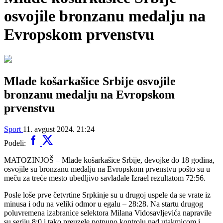
osvojile bronzanu medalju na
Evropskom prvenstvu
Mlade košarkašice Srbije osvojile
bronzanu medalju na Evropskom
prvenstvu
Sport
11. avgust 2024. 21:24
Podeli:
MATOZINJOŠ – Mlade košarkašice Srbije, devojke do 18 godina,
osvojile su bronzanu medalju na Evropskom prvenstvu pošto su u
meču za treće mesto ubedljivo savladale Izrael rezultatom 72:56.
Posle loše prve četvrtine Srpkinje su u drugoj uspele da se vrate iz
minusa i odu na veliki odmor u egalu – 28:28. Na startu drugog
poluvremena izabranice selektora Milana Vidosavljevića napravile
su seriju 8:0 i tako preuzele potpuno kontrolu nad utakmicom i