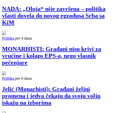
NADA: „Oluja“ nije završena – politika
vlasti dovela do novog egzodusa Srba sa
KiM
Politika
pre 4 dana
MONARHISTI: Građani nisu krivi za
vrućine i kolaps EPS-a, nego vlasnik
pečenjare
Politika
pre 6 dana
Jelić (Monarhisti): Građani željni
promena i jedva čekaju da svoju volju
iskažu na izborima