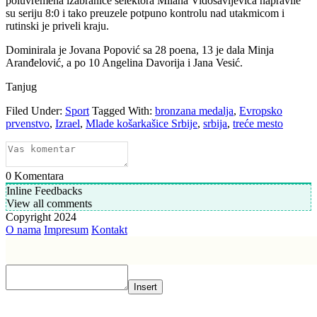
poluvremena izabranice selektora Milana Vidosavljevića napravile
su seriju 8:0 i tako preuzele potpuno kontrolu nad utakmicom i
rutinski je priveli kraju.
Dominirala je Jovana Popović sa 28 poena, 13 je dala Minja
Aranđelović, a po 10 Angelina Davorija i Jana Vesić.
Tanjug
Filed Under:
Sport
Tagged With:
bronzana medalja
,
Evropsko
prvenstvo
,
Izrael
,
Mlade košarkašice Srbije
,
srbija
,
treće mesto
0
Komentara
Inline Feedbacks
View all comments
Copyright 2024
O nama
Impresum
Kontakt
Insert