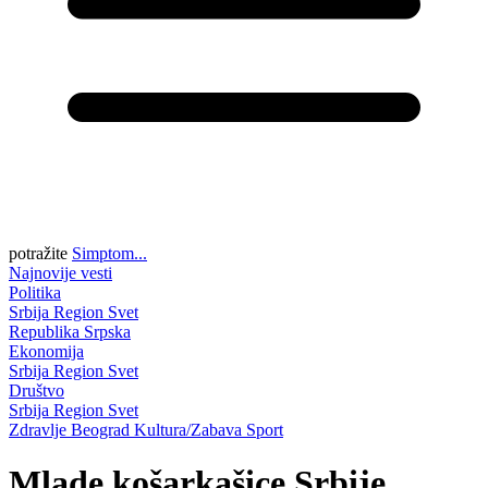
potražite
Simptom...
Najnovije vesti
Politika
Srbija
Region
Svet
Republika Srpska
Ekonomija
Srbija
Region
Svet
Društvo
Srbija
Region
Svet
Zdravlje
Beograd
Kultura/Zabava
Sport
Mlade košarkašice Srbije