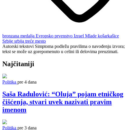
bronzana medalja
Evropsko prvenstvo
Izrael
Mlade košarkašice
Srbije
srbija
treće mesto
Autorski tekstovi Simptoma podležu pravilima o navođenju izvora;
tekst se može uz gorepomenuto u celini ili delovima preuzimati.
Najčitaniji
Politika
pre 4 dana
Saša Radulović: “Oluja” pojam etničkog
čišćenja, stvari uvek nazivati pravim
imenom
Politika
pre 3 dana