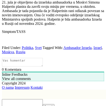
21. jula je objavljeno da izraelska ambasadorka u Moskvi Simona
Halperin planira da završi svoju misiju pre vremena, u oktobru.
Ambasada je tada pojasnila da je Halperinin rani odlazak povezan sa
novim imenovanjem. Ona će voditi evropsko odeljenje izraelskog
Ministarstva spoljnih poslova. Halperin je bila ambasadorka Izraela
u Rusiji od novembra 2024. godine.
Simptom/TASS
Filed Under:
Politika
,
Svet
Tagged With:
Ambasador Izraela
,
Izrael
,
Moskva
,
Rusija
0
Komentara
Inline Feedbacks
View all comments
Copyright 2024
O nama
Impresum
Kontakt