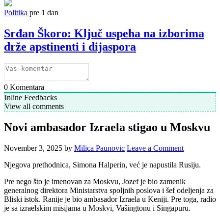
Politika
pre 1 dan
Srđan Škoro: Ključ uspeha na izborima
drže apstinenti i dijaspora
0
Komentara
Inline Feedbacks
View all comments
Novi ambasador Izraela stigao u Moskvu
November 3, 2025
by
Milica Paunovic
Leave a Comment
Njegova prethodnica, Simona Halperin, već je napustila Rusiju.
Pre nego što je imenovan za Moskvu, Jozef je bio zamenik
generalnog direktora Ministarstva spoljnih poslova i šef odeljenja za
Bliski istok. Ranije je bio ambasador Izraela u Keniji. Pre toga, radio
je sa izraelskim misijama u Moskvi, Vašingtonu i Singapuru.