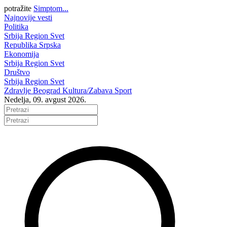
potražite
Simptom...
Najnovije vesti
Politika
Srbija
Region
Svet
Republika Srpska
Ekonomija
Srbija
Region
Svet
Društvo
Srbija
Region
Svet
Zdravlje
Beograd
Kultura/Zabava
Sport
Nedelja, 09. avgust 2026.