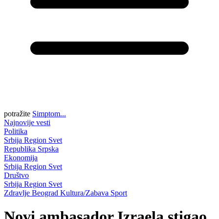
potražite
Simptom...
Najnovije vesti
Politika
Srbija
Region
Svet
Republika Srpska
Ekonomija
Srbija
Region
Svet
Društvo
Srbija
Region
Svet
Zdravlje
Beograd
Kultura/Zabava
Sport
Novi ambasador Izraela stigao