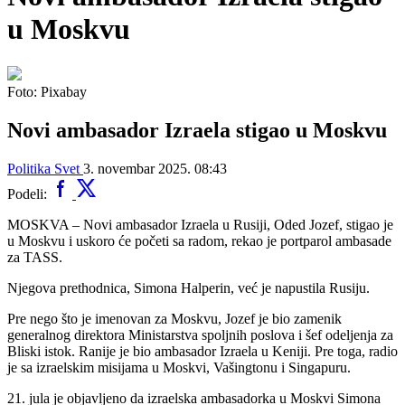
u Moskvu
Foto: Pixabay
Novi ambasador Izraela stigao u Moskvu
Politika
Svet
3. novembar 2025. 08:43
Podeli:
MOSKVA – Novi ambasador Izraela u Rusiji, Oded Jozef, stigao je
u Moskvu i uskoro će početi sa radom, rekao je portparol ambasade
za TASS.
Njegova prethodnica, Simona Halperin, već je napustila Rusiju.
Pre nego što je imenovan za Moskvu, Jozef je bio zamenik
generalnog direktora Ministarstva spoljnih poslova i šef odeljenja za
Bliski istok. Ranije je bio ambasador Izraela u Keniji. Pre toga, radio
je sa izraelskim misijama u Moskvi, Vašingtonu i Singapuru.
21. jula je objavljeno da izraelska ambasadorka u Moskvi Simona