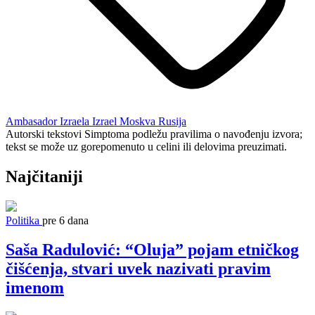
Ambasador Izraela
Izrael
Moskva
Rusija
Autorski tekstovi Simptoma podležu pravilima o navođenju izvora;
tekst se može uz gorepomenuto u celini ili delovima preuzimati.
Najčitaniji
Politika
pre 6 dana
Saša Radulović: “Oluja” pojam etničkog
čišćenja, stvari uvek nazivati pravim
imenom