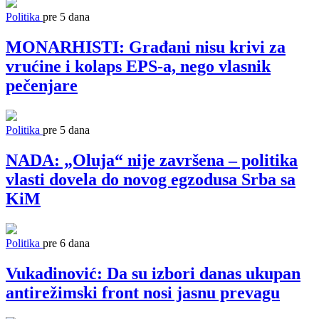
Politika
pre 5 dana
MONARHISTI: Građani nisu krivi za
vrućine i kolaps EPS-a, nego vlasnik
pečenjare
Politika
pre 5 dana
NADA: „Oluja“ nije završena – politika
vlasti dovela do novog egzodusa Srba sa
KiM
Politika
pre 6 dana
Vukadinović: Da su izbori danas ukupan
antirežimski front nosi jasnu prevagu