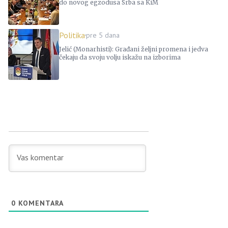
do novog egzodusa Srba sa KiM
Politika
pre 5 dana
Jelić (Monarhisti): Građani željni promena i jedva
čekaju da svoju volju iskažu na izborima
0
KOMENTARA