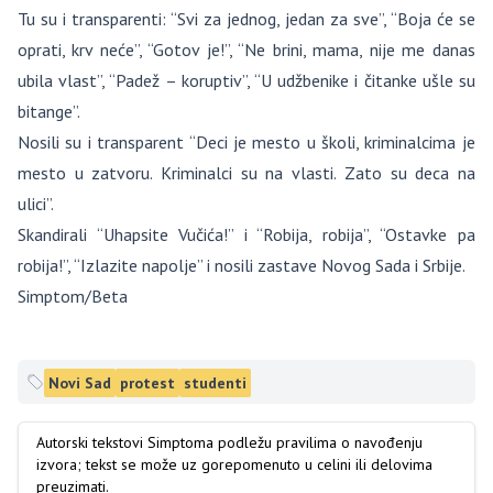
Tu su i transparenti: “Svi za jednog, jedan za sve”, “Boja će se
oprati, krv neće”, “Gotov je!”, “Ne brini, mama, nije me danas
ubila vlast”, “Padež – koruptiv”, “U udžbenike i čitanke ušle su
bitange”.
Nosili su i transparent “Deci je mesto u školi, kriminalcima je
mesto u zatvoru. Kriminalci su na vlasti. Zato su deca na
ulici”.
Skandirali “Uhapsite Vučića!” i “Robija, robija”, “Ostavke pa
robija!”, “Izlazite napolje” i nosili zastave Novog Sada i Srbije.
Simptom/Beta
Novi Sad
protest
studenti
Autorski tekstovi Simptoma podležu pravilima o navođenju
izvora; tekst se može uz gorepomenuto u celini ili delovima
preuzimati.