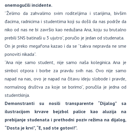
onemogućili incidente.
“Želimo da zahvalimo svim roditeljima i starijima, bivšim
đacima, radnicima i studentima koji su došli da nas podrže da
niko od nas ne bi završio kao nedužana Ana, koju su brutalno
prebili SNS batinaši u 3 ujutro”, poručio je jedan od studenata.
On je preko megafona kazao i da se “takva nepravda ne sme
ponoviti nikada”.
“Ana nije samo student, nije samo naša koleginica. Ana je
simbol otpora i borbe za pravdu svih nas. Ovo nije samo
napad na nas, ovo je napad na čitavu ideju slobode i pravde,
normalnog društva za koje se borimo”, poručila je jedna od
studentkinja.
Demonstranti su nosili transparente “Dijalog” sa
ilustracijom krvave bejzbol palice kao aluzija na
prebijanje studenata i prethodni poziv režima na dijalog,
“Dosta je krvi”, “E, sad ste gotovi!”.