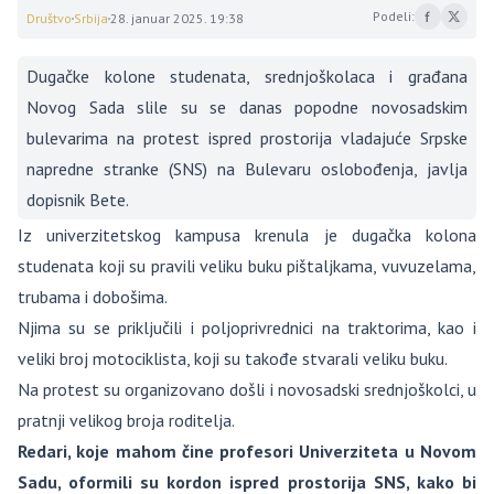
Podeli:
Društvo
Srbija
28. januar 2025. 19:38
Dugačke kolone studenata, srednjoškolaca i građana
Novog Sada slile su se danas popodne novosadskim
bulevarima na protest ispred prostorija vladajuće Srpske
napredne stranke (SNS) na Bulevaru oslobođenja, javlja
dopisnik Bete.
Iz univerzitetskog kampusa krenula je dugačka kolona
studenata koji su pravili veliku buku pištaljkama, vuvuzelama,
trubama i dobošima.
Njima su se priključili i poljoprivrednici na traktorima, kao i
veliki broj motociklista, koji su takođe stvarali veliku buku.
Na protest su organizovano došli i novosadski srednjoškolci, u
pratnji velikog broja roditelja.
Redari, koje mahom čine profesori Univerziteta u Novom
Sadu, oformili su kordon ispred prostorija SNS, kako bi