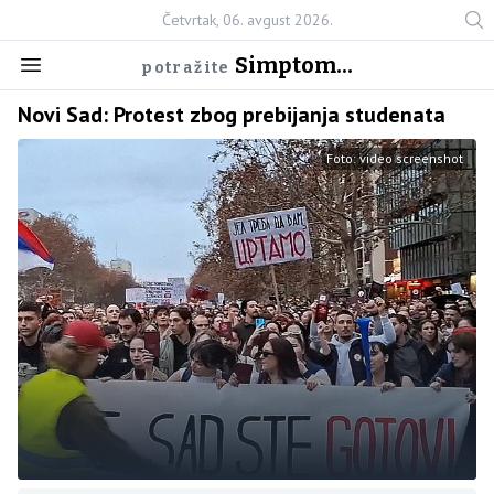
Četvrtak, 06. avgust 2026.
Simptom...
potražite
Novi Sad: Protest zbog prebijanja studenata
Foto: video screenshot