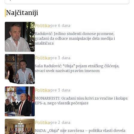
Najčitaniji
Politika
pre 6 dana
Radulović: Jedino studenti donose promene,
građani da odbace manipulacije dela medija i
analitičara
Politika
pre 3 dana
Saša Radulović: “Oluja” pojam etničkog čišćenja,
stvari uvek nazivati pravim imenom
Politika
pre 3 dana
MONARHISTI: Građani nisu krivi za vrućine i kolaps
EPS-a, nego vlasnik pečenjare
Politika
pre 2 dana
NADA: „Oluja“ nije završena – politika vlasti dovela