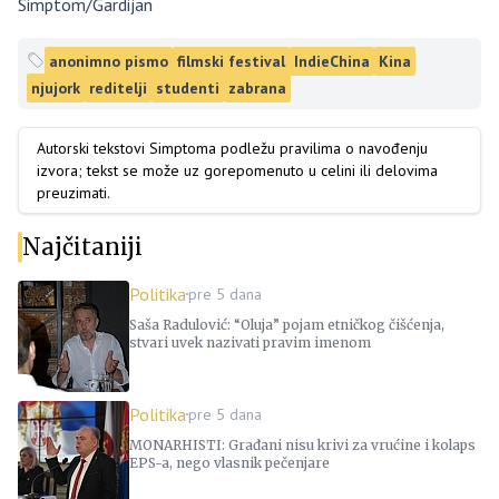
Simptom/Gardijan
anonimno pismo
filmski festival
IndieChina
Kina
njujork
reditelji
studenti
zabrana
Autorski tekstovi Simptoma podležu pravilima o navođenju
izvora; tekst se može uz gorepomenuto u celini ili delovima
preuzimati.
Najčitaniji
Politika
pre 5 dana
Saša Radulović: “Oluja” pojam etničkog čišćenja,
stvari uvek nazivati pravim imenom
Politika
pre 5 dana
MONARHISTI: Građani nisu krivi za vrućine i kolaps
EPS-a, nego vlasnik pečenjare