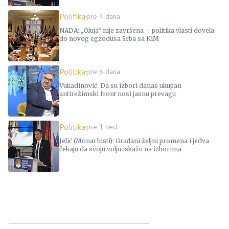
Politika
pre 4 dana
NADA: „Oluja“ nije završena – politika vlasti dovela
do novog egzodusa Srba sa KiM
Politika
pre 6 dana
Vukadinović: Da su izbori danas ukupan
antirežimski front nosi jasnu prevagu
Politika
pre 1 ned.
Jelić (Monarhisti): Građani željni promena i jedva
čekaju da svoju volju iskažu na izborima