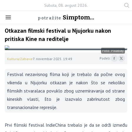
Subota, 08. avgust 2026.
Simptom...
potražite
Otkazan filmski festival u Njujorku nakon
pritiska Kine na reditelje
Foto: Pixabay
Podeli:
Kultura/Zabava
7. novembar 2025. 19:49
Festival nezavisnog filma koji je trebalo da počne ovog
vikenda u Njujorku otkazan je nakon što se nekoliko
filmskih stvaralaca povuklo zbog uznemiravanja od strane
kineskih vlasti, što je izazvalo zabrinutost zbog
transnacionalne represije.
Prvi filmski festival IndieChina trebalo je da se održi između