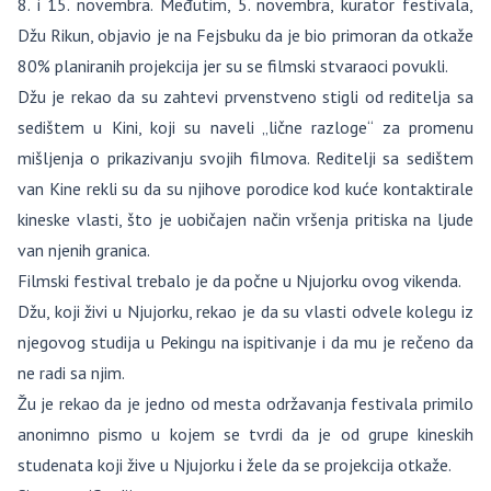
8. i 15. novembra. Međutim, 5. novembra, kurator festivala,
Džu Rikun, objavio je na Fejsbuku da je bio primoran da otkaže
80% planiranih projekcija jer su se filmski stvaraoci povukli.
Džu je rekao da su zahtevi prvenstveno stigli od reditelja sa
sedištem u Kini, koji su naveli „lične razloge“ za promenu
mišljenja o prikazivanju svojih filmova. Reditelji sa sedištem
van Kine rekli su da su njihove porodice kod kuće kontaktirale
kineske vlasti, što je uobičajen način vršenja pritiska na ljude
van njenih granica.
Filmski festival trebalo je da počne u Njujorku ovog vikenda.
Džu, koji živi u Njujorku, rekao je da su vlasti odvele kolegu iz
njegovog studija u Pekingu na ispitivanje i da mu je rečeno da
ne radi sa njim.
Žu je rekao da je jedno od mesta održavanja festivala primilo
anonimno pismo u kojem se tvrdi da je od grupe kineskih
studenata koji žive u Njujorku i žele da se projekcija otkaže.