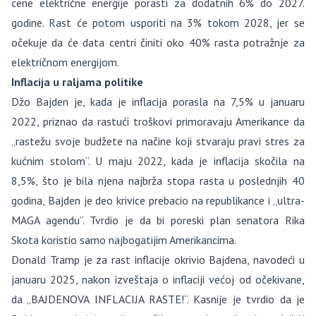
cene električne energije porasti za dodatnih 6% do 2027.
godine. Rast će potom usporiti na 3% tokom 2028, jer se
očekuje da će data centri činiti oko 40% rasta potražnje za
električnom energijom.
Inflacija u raljama politike
Džo Bajden je, kada je inflacija porasla na 7,5% u januaru
2022, priznao da rastući troškovi primoravaju Amerikance da
„rastežu svoje budžete na načine koji stvaraju pravi stres za
kućnim stolom“. U maju 2022, kada je inflacija skočila na
8,5%, što je bila njena najbrža stopa rasta u poslednjih 40
godina, Bajden je deo krivice prebacio na republikance i „ultra-
MAGA agendu“. Tvrdio je da bi poreski plan senatora Rika
Skota koristio samo najbogatijim Amerikancima.
Donald Tramp je za rast inflacije okrivio Bajdena, navodeći u
januaru 2025, nakon izveštaja o inflaciji većoj od očekivane,
da „BAJDENOVA INFLACIJA RASTE!“. Kasnije je tvrdio da je