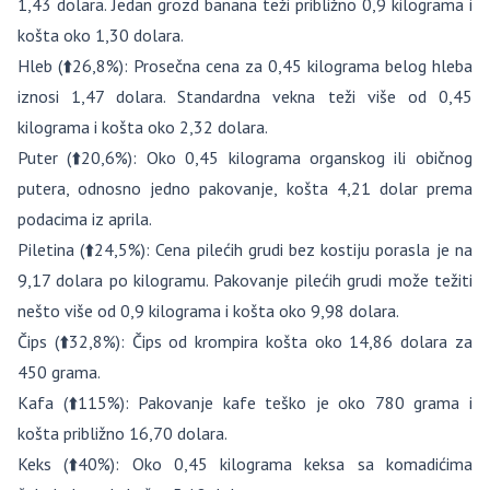
1,43 dolara. Jedan grozd banana teži približno 0,9 kilograma i
košta oko 1,30 dolara.
Hleb (⬆️26,8%): Prosečna cena za 0,45 kilograma belog hleba
iznosi 1,47 dolara. Standardna vekna teži više od 0,45
kilograma i košta oko 2,32 dolara.
Puter (⬆️20,6%): Oko 0,45 kilograma organskog ili običnog
putera, odnosno jedno pakovanje, košta 4,21 dolar prema
podacima iz aprila.
Piletina (⬆️24,5%): Cena pilećih grudi bez kostiju porasla je na
9,17 dolara po kilogramu. Pakovanje pilećih grudi može težiti
nešto više od 0,9 kilograma i košta oko 9,98 dolara.
Čips (⬆️32,8%): Čips od krompira košta oko 14,86 dolara za
450 grama.
Kafa (⬆️115%): Pakovanje kafe teško je oko 780 grama i
košta približno 16,70 dolara.
Keks (⬆️40%): Oko 0,45 kilograma keksa sa komadićima