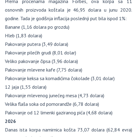
Prema procenama magazina Forbes, ova korpa sa 11
osnovnih proizvoda koštala je 46,95 dolara u junu 2020.
godine. Tada je godišnja inflacija poslednji put bila ispod 1%:
Banane (1,16 dolara po grozdu)
Hleb (1,83 dolara)
Pakovanje putera (3,49 dolara)
Pakovanje pilećih grudi (8,01 dolar)
Veliko pakovanje čipsa (3,96 dolara)
Pakovanje mlevene kafe (7,75 dolara)
Pakovanje keksa sa komadićima čokolade (3,01 dolar)
12 jaja (1,55 dolara)
Pakovanje mlevenog junećeg mesa (4,73 dolara)
Velika flaša soka od pomorandže (6,78 dolara)
Pakovanje od 12 limenki gaziranog pića (4,68 dolara)
2026
Danas ista korpa namirnica košta 73,07 dolara (62,84 evra)