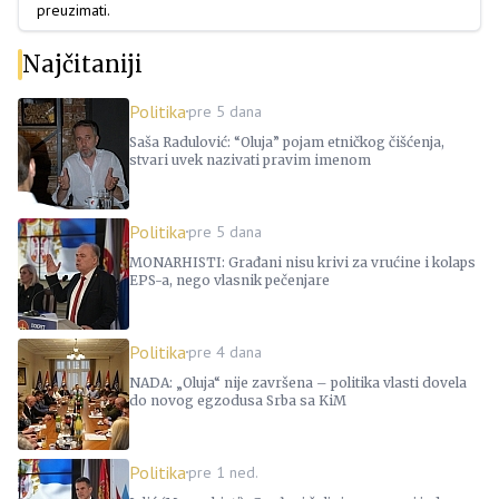
preuzimati.
Najčitaniji
Politika
pre 5 dana
Saša Radulović: “Oluja” pojam etničkog čišćenja,
stvari uvek nazivati pravim imenom
Politika
pre 5 dana
MONARHISTI: Građani nisu krivi za vrućine i kolaps
EPS-a, nego vlasnik pečenjare
Politika
pre 4 dana
NADA: „Oluja“ nije završena – politika vlasti dovela
do novog egzodusa Srba sa KiM
Politika
pre 1 ned.