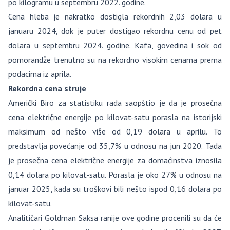
po kilogramu u septembru 2022. godine.
Cena hleba je nakratko dostigla rekordnih 2,03 dolara u
januaru 2024, dok je puter dostigao rekordnu cenu od pet
dolara u septembru 2024. godine. Kafa, govedina i sok od
pomorandže trenutno su na rekordno visokim cenama prema
podacima iz aprila.
Rekordna cena struje
Američki Biro za statistiku rada saopštio je da je prosečna
cena električne energije po kilovat-satu porasla na istorijski
maksimum od nešto više od 0,19 dolara u aprilu. To
predstavlja povećanje od 35,7% u odnosu na jun 2020. Tada
je prosečna cena električne energije za domaćinstva iznosila
0,14 dolara po kilovat-satu. Porasla je oko 27% u odnosu na
januar 2025, kada su troškovi bili nešto ispod 0,16 dolara po
kilovat-satu.
Analitičari Goldman Saksa ranije ove godine procenili su da će