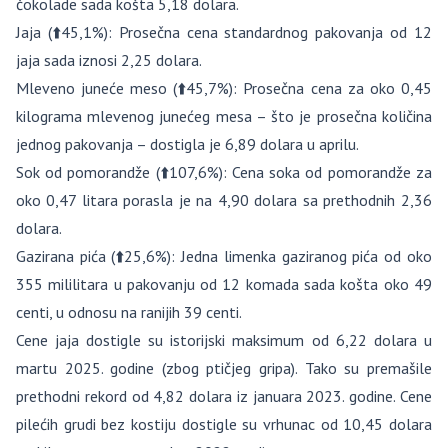
čokolade sada košta 5,18 dolara.
Jaja (⬆️45,1%): Prosečna cena standardnog pakovanja od 12
jaja sada iznosi 2,25 dolara.
Mleveno juneće meso (⬆️45,7%): Prosečna cena za oko 0,45
kilograma mlevenog junećeg mesa – što je prosečna količina
jednog pakovanja – dostigla je 6,89 dolara u aprilu.
Sok od pomorandže (⬆️107,6%): Cena soka od pomorandže za
oko 0,47 litara porasla je na 4,90 dolara sa prethodnih 2,36
dolara.
Gazirana pića (⬆️25,6%): Jedna limenka gaziranog pića od oko
355 mililitara u pakovanju od 12 komada sada košta oko 49
centi, u odnosu na ranijih 39 centi.
Cene jaja dostigle su istorijski maksimum od 6,22 dolara u
martu 2025. godine (zbog ptičjeg gripa). Tako su premašile
prethodni rekord od 4,82 dolara iz januara 2023. godine. Cene
pilećih grudi bez kostiju dostigle su vrhunac od 10,45 dolara