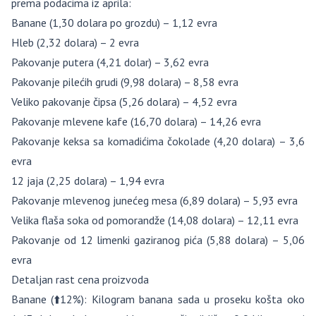
prema podacima iz aprila:
Banane (1,30 dolara po grozdu) – 1,12 evra
Hleb (2,32 dolara) – 2 evra
Pakovanje putera (4,21 dolar) – 3,62 evra
Pakovanje pilećih grudi (9,98 dolara) – 8,58 evra
Veliko pakovanje čipsa (5,26 dolara) – 4,52 evra
Pakovanje mlevene kafe (16,70 dolara) – 14,26 evra
Pakovanje keksa sa komadićima čokolade (4,20 dolara) – 3,6
evra
12 jaja (2,25 dolara) – 1,94 evra
Pakovanje mlevenog junećeg mesa (6,89 dolara) – 5,93 evra
Velika flaša soka od pomorandže (14,08 dolara) – 12,11 evra
Pakovanje od 12 limenki gaziranog pića (5,88 dolara) – 5,06
evra
Detaljan rast cena proizvoda
Banane (⬆️12%): Kilogram banana sada u proseku košta oko