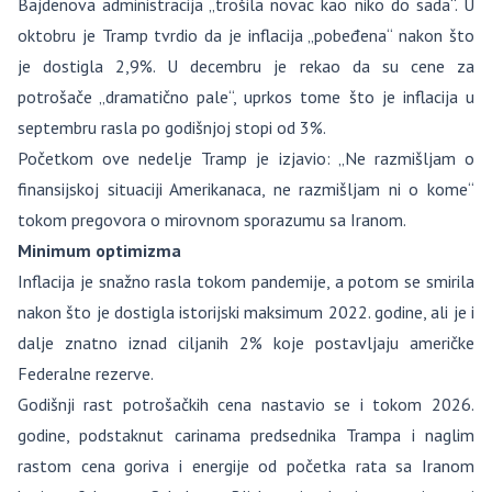
Bajdenova administracija „trošila novac kao niko do sada“. U
oktobru je Tramp tvrdio da je inflacija „pobeđena“ nakon što
je dostigla 2,9%. U decembru je rekao da su cene za
potrošače „dramatično pale“, uprkos tome što je inflacija u
septembru rasla po godišnjoj stopi od 3%.
Početkom ove nedelje Tramp je izjavio: „Ne razmišljam o
finansijskoj situaciji Amerikanaca, ne razmišljam ni o kome“
tokom pregovora o mirovnom sporazumu sa Iranom.
Minimum optimizma
Inflacija je snažno rasla tokom pandemije, a potom se smirila
nakon što je dostigla istorijski maksimum 2022. godine, ali je i
dalje znatno iznad ciljanih 2% koje postavljaju američke
Federalne rezerve.
Godišnji rast potrošačkih cena nastavio se i tokom 2026.
godine, podstaknut carinama predsednika Trampa i naglim
rastom cena goriva i energije od početka rata sa Iranom