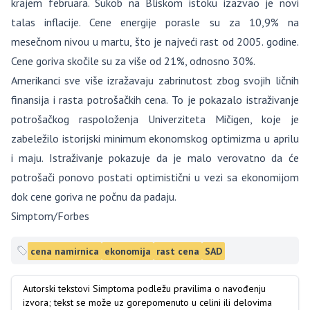
krajem februara. Sukob na Bliskom istoku izazvao je novi
talas inflacije. Cene energije porasle su za 10,9% na
mesečnom nivou u martu, što je najveći rast od 2005. godine.
Cene goriva skočile su za više od 21%, odnosno 30%.
Amerikanci sve više izražavaju zabrinutost zbog svojih ličnih
finansija i rasta potrošačkih cena. To je pokazalo istraživanje
potrošačkog raspoloženja Univerziteta Mičigen, koje je
zabeležilo istorijski minimum ekonomskog optimizma u aprilu
i maju. Istraživanje pokazuje da je malo verovatno da će
potrošači ponovo postati optimistični u vezi sa ekonomijom
dok cene goriva ne počnu da padaju.
Simptom/Forbes
cena namirnica
ekonomija
rast cena
SAD
Autorski tekstovi Simptoma podležu pravilima o navođenju
izvora; tekst se može uz gorepomenuto u celini ili delovima