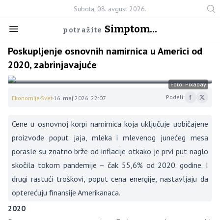
Subota, 08. avgust 2026.
Simptom...
potražite
Poskupljenje osnovnih namirnica u Americi od
2020, zabrinjavajuće
Foto: Pixabay
Podeli:
Ekonomija
Svet
16. maj 2026. 22:07
Cene u osnovnoj korpi namirnica koja uključuje uobičajene
proizvode poput jaja, mleka i mlevenog junećeg mesa
porasle su znatno brže od inflacije otkako je prvi put naglo
skočila tokom pandemije – čak 55,6% od 2020. godine. I
drugi rastući troškovi, poput cena energije, nastavljaju da
opterećuju finansije Amerikanaca.
2020