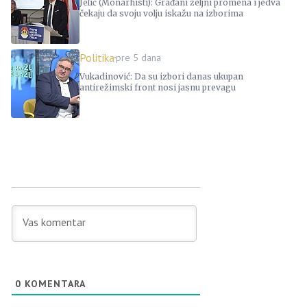
Jelić (Monarhisti): Građani željni promena i jedva
čekaju da svoju volju iskažu na izborima
Politika
pre 5 dana
Vukadinović: Da su izbori danas ukupan
antirežimski front nosi jasnu prevagu
0
KOMENTARA