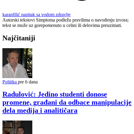
karanfilić
napitak sa vodom
zdravlje
Autorski tekstovi Simptoma podležu pravilima o navođenju izvora;
tekst se može uz gorepomenuto u celini ili delovima preuzimati.
Najčitaniji
Politika
pre 6 dana
Radulović: Jedino studenti donose
promene, građani da odbace manipulacije
dela medija i analitičara