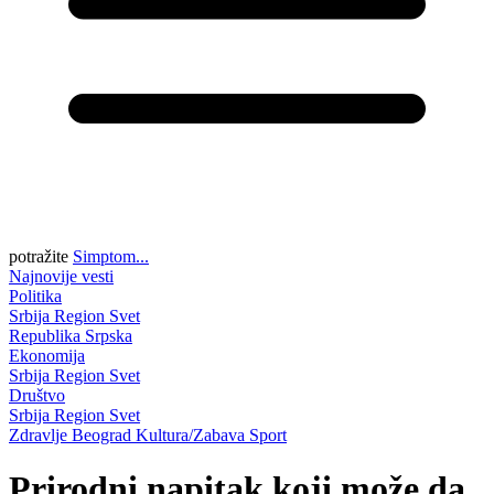
potražite
Simptom...
Najnovije vesti
Politika
Srbija
Region
Svet
Republika Srpska
Ekonomija
Srbija
Region
Svet
Društvo
Srbija
Region
Svet
Zdravlje
Beograd
Kultura/Zabava
Sport
Prirodni napitak koji može da