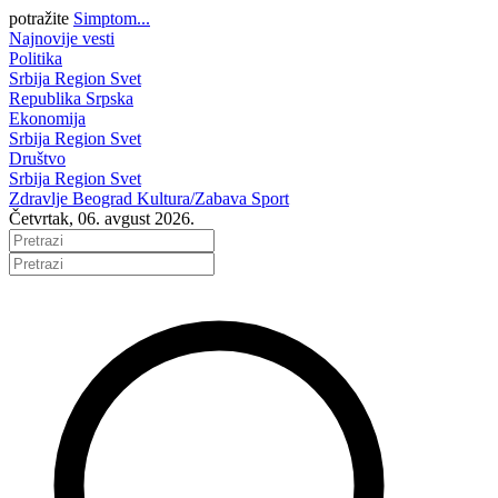
potražite
Simptom...
Najnovije vesti
Politika
Srbija
Region
Svet
Republika Srpska
Ekonomija
Srbija
Region
Svet
Društvo
Srbija
Region
Svet
Zdravlje
Beograd
Kultura/Zabava
Sport
Četvrtak, 06. avgust 2026.