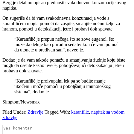
Berg je detaljno opisao prednosti svakodnevne konzumacije ovog
napitka.
On sugeriše da bi vam svakodnevna konzumacija vode s
karanfilićem mogla pomoći da zaspite, smanjite noćnu želju za
hranom, pomoći u detoksikaciji jetre i probavi dok spavate.
“Karanfilić je prepun nečega što se zove eugenol, što
može da deluje kao prirodni sedativ koji će vam pomoći
da utonete u predivan san”, naveo je.
Dodao je da vam takođe pomažu u smanjivanju žudnje koju biste
mogli da osetite kasno uveče, poboljšavajući detoksikaciju jetre i
probavu dok spavate.
“Karanfilić je proivupalni lek pa se budite manje
ukočeni i može pomoći u poboljšanju imunološkog
sistema”, dodao je.
Simptom/Newsmax
Filed Under:
Zdravlje
Tagged With:
karanfilić
,
napitak sa vodom
,
zdravlje