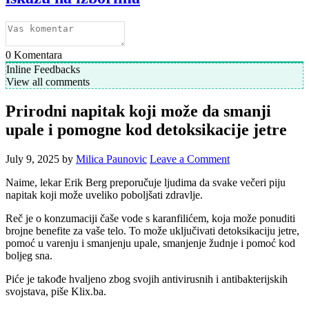
0
Komentara
Inline Feedbacks
View all comments
Prirodni napitak koji može da smanji
upale i pomogne kod detoksikacije jetre
July 9, 2025
by
Milica Paunovic
Leave a Comment
Naime, lekar Erik Berg preporučuje ljudima da svake večeri piju
napitak koji može uveliko poboljšati zdravlje.
Reč je o konzumaciji čaše vode s karanfilićem, koja može ponuditi
brojne benefite za vaše telo. To može uključivati ​​detoksikaciju jetre,
pomoć u varenju i smanjenju upale, smanjenje žudnje i pomoć kod
boljeg sna.
Piće je takođe hvaljeno zbog svojih antivirusnih i antibakterijskih
svojstava, piše Klix.ba.