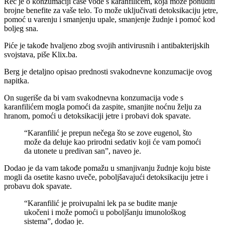
Reč je o konzumaciji čaše vode s karanfilićem, koja može ponuditi
brojne benefite za vaše telo. To može uključivati ​​detoksikaciju jetre,
pomoć u varenju i smanjenju upale, smanjenje žudnje i pomoć kod
boljeg sna.
Piće je takođe hvaljeno zbog svojih antivirusnih i antibakterijskih
svojstava, piše Klix.ba.
Berg je detaljno opisao prednosti svakodnevne konzumacije ovog
napitka.
On sugeriše da bi vam svakodnevna konzumacija vode s
karanfilićem mogla pomoći da zaspite, smanjite noćnu želju za
hranom, pomoći u detoksikaciji jetre i probavi dok spavate.
“Karanfilić je prepun nečega što se zove eugenol, što
može da deluje kao prirodni sedativ koji će vam pomoći
da utonete u predivan san”, naveo je.
Dodao je da vam takođe pomažu u smanjivanju žudnje koju biste
mogli da osetite kasno uveče, poboljšavajući detoksikaciju jetre i
probavu dok spavate.
“Karanfilić je proivupalni lek pa se budite manje
ukočeni i može pomoći u poboljšanju imunološkog
sistema”, dodao je.