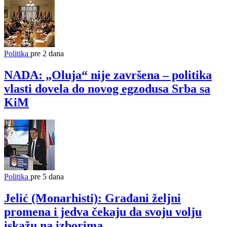
Politika
pre 2 dana
NADA: „Oluja“ nije završena – politika
vlasti dovela do novog egzodusa Srba sa
KiM
Politika
pre 5 dana
Jelić (Monarhisti): Građani željni
promena i jedva čekaju da svoju volju
iskažu na izborima