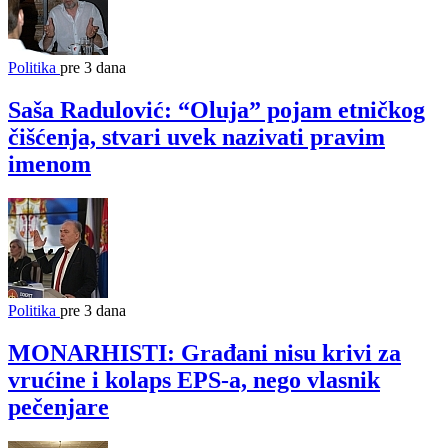
Politika
pre 3 dana
Saša Radulović: “Oluja” pojam etničkog
čišćenja, stvari uvek nazivati pravim
imenom
Politika
pre 3 dana
MONARHISTI: Građani nisu krivi za
vrućine i kolaps EPS-a, nego vlasnik
pečenjare