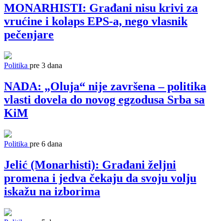
MONARHISTI: Građani nisu krivi za
vrućine i kolaps EPS-a, nego vlasnik
pečenjare
Politika
pre 3 dana
NADA: „Oluja“ nije završena – politika
vlasti dovela do novog egzodusa Srba sa
KiM
Politika
pre 6 dana
Jelić (Monarhisti): Građani željni
promena i jedva čekaju da svoju volju
iskažu na izborima