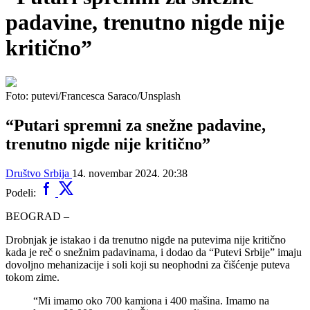
padavine, trenutno nigde nije
kritično”
Foto: putevi/Francesca Saraco/Unsplash
“Putari spremni za snežne padavine,
trenutno nigde nije kritično”
Društvo
Srbija
14. novembar 2024. 20:38
Podeli:
BEOGRAD –
Drobnjak je istakao i da trenutno nigde na putevima nije kritično
kada je reč o snežnim padavinama, i dodao da “Putevi Srbije” imaju
dovoljno mehanizacije i soli koji su neophodni za čišćenje puteva
tokom zime.
“Mi imamo oko 700 kamiona i 400 mašina. Imamo na