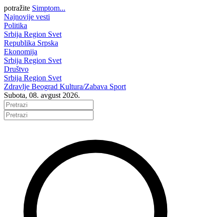
potražite
Simptom...
Najnovije vesti
Politika
Srbija
Region
Svet
Republika Srpska
Ekonomija
Srbija
Region
Svet
Društvo
Srbija
Region
Svet
Zdravlje
Beograd
Kultura/Zabava
Sport
Subota, 08. avgust 2026.