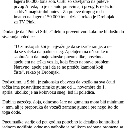
lageru 80.000 tona soli. Čistu so stavljamo na puteve
prvog A reda, to je na auto-putevima, i prvog B reda, to
su bivši magistralni putevi. Za puteve drugog reda
imamo na lageru 150.000 tona rizle”, rekao je Drobnjak
za TV Pink.
Dodao je da “Putevi Srbije” deluju preventivno kako ne bi došlo do
stvaranja poledice.
“U zimskoj službi je najvažnije da se izađe ranije, a ne
da se sačeka da padne sneg. Apelujem na učesnike u
saobraćaju da imaju zimske pneumatike, posebno
apelujem na teška vozila, koja često naprave problem.
Naravno, apelujem i da se ne pretiču kamioni koji
čiste”, rekao je Drobnjak.
Podsetimo, u Srbiji je zakonska obaveza da vozilo na sva četiri
točka ima postavljene zimske gume od 1. novembra do 1.
aprila, ukoliko je na kolovozu sneg, led ili poledica.
Dubina gazećeg sloja, odnosno šare na gumama mora biti minimum
4 mm, ali je preporuka da vozači zamene gume i pre nego što do
toga dođe.
Pneumatike starije od pet godina potrebno je detaljno kontrolisati
jednom godišnje, odnosno najbolje je prilikom redovne promene sa