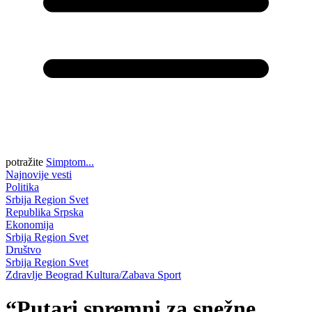
potražite
Simptom...
Najnovije vesti
Politika
Srbija
Region
Svet
Republika Srpska
Ekonomija
Srbija
Region
Svet
Društvo
Srbija
Region
Svet
Zdravlje
Beograd
Kultura/Zabava
Sport
“Putari spremni za snežne