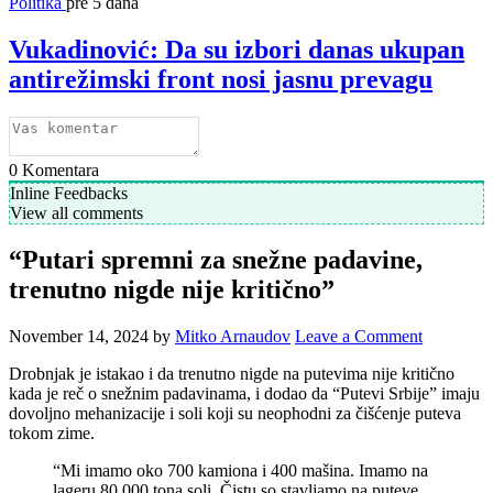
Politika
pre 5 dana
Vukadinović: Da su izbori danas ukupan
antirežimski front nosi jasnu prevagu
0
Komentara
Inline Feedbacks
View all comments
“Putari spremni za snežne padavine,
trenutno nigde nije kritično”
November 14, 2024
by
Mitko Arnaudov
Leave a Comment
Drobnjak je istakao i da trenutno nigde na putevima nije kritično
kada je reč o snežnim padavinama, i dodao da “Putevi Srbije” imaju
dovoljno mehanizacije i soli koji su neophodni za čišćenje puteva
tokom zime.
“Mi imamo oko 700 kamiona i 400 mašina. Imamo na
lageru 80.000 tona soli. Čistu so stavljamo na puteve