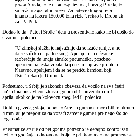
prvog A reda, to je na auto-putevima, i prvog B reda, to
su bivši magistralni putevi. Za puteve drugog reda
imamo na lageru 150.000 tona rizle”, rekao je Drobnjak
za TV Pink.
Dodao je da “Putevi Srbije” deluju preventivno kako ne bi došlo do
stvaranja poledice.
“U zimskoj službi je najvažnije da se izađe ranije, a ne
da se sačeka da padne sneg. Apelujem na učesnike u
saobraćaju da imaju zimske pneumatike, posebno
apelujem na teška vozila, koja često naprave problem.
Naravno, apelujem i da se ne pretiču kamioni koji
čiste”, rekao je Drobnjak.
Podsetimo, u Srbiji je zakonska obaveza da vozilo na sva četiri
točka ima postavljene zimske gume od 1. novembra do 1.
aprila, ukoliko je na kolovozu sneg, led ili poledica.
Dubina gazećeg sloja, odnosno šare na gumama mora biti minimum
4 mm, ali je preporuka da vozači zamene gume i pre nego što do
toga dođe.
Pneumatike starije od pet godina potrebno je detaljno kontrolisati
jednom godišnje, odnosno najbolje je prilikom redovne promene sa