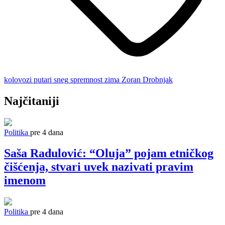
kolovozi
putari
sneg
spremnost
zima
Zoran Drobnjak
Najčitaniji
Politika
pre 4 dana
Saša Radulović: “Oluja” pojam etničkog
čišćenja, stvari uvek nazivati pravim
imenom
Politika
pre 4 dana