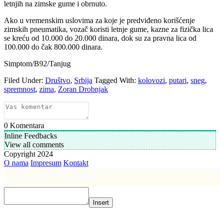
letnjih na zimske gume i obrnuto.
Ako u vremenskim uslovima za koje je predviđeno korišćenje
zimskih pneumatika, vozač koristi letnje gume, kazne za fizička lica
se kreću od 10.000 do 20.000 dinara, dok su za pravna lica od
100.000 do čak 800.000 dinara.
Simptom/B92/Tanjug
Filed Under:
Društvo
,
Srbija
Tagged With:
kolovozi
,
putari
,
sneg
,
spremnost
,
zima
,
Zoran Drobnjak
0
Komentara
Inline Feedbacks
View all comments
Copyright 2024
O nama
Impresum
Kontakt
Insert