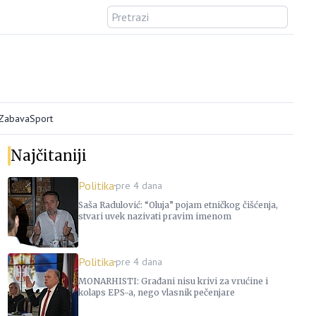
/Zabava
Sport
Najčitaniji
Politika
pre 4 dana
Saša Radulović: “Oluja” pojam etničkog čišćenja,
stvari uvek nazivati pravim imenom
Politika
pre 4 dana
MONARHISTI: Građani nisu krivi za vrućine i
kolaps EPS-a, nego vlasnik pečenjare