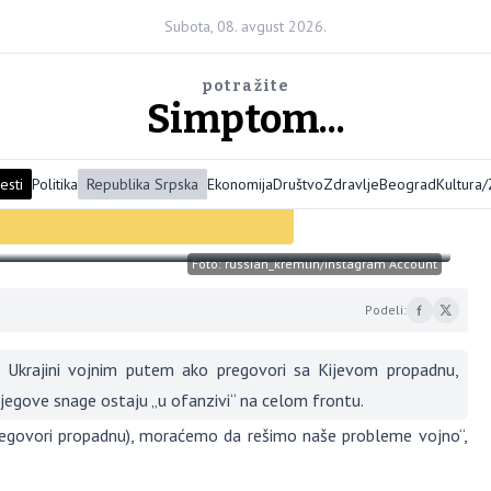
Subota, 08. avgust 2026.
potražite
Simptom...
esti
Politika
Republika Srpska
Ekonomija
Društvo
Zdravlje
Beograd
Kultura
iljeve ako propadnu pregovori
Foto: russian_kremlin/Instagram Account
Podeli:
Ukrajini vojnim putem ako pregovori sa Kijevom propadnu,
njegove snage ostaju „u ofanzivi“ na celom frontu.
 pregovori propadnu), moraćemo da rešimo naše probleme vojno“,