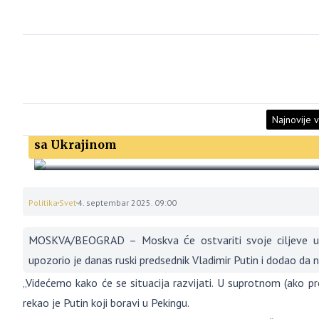
Najnovije v
Putin: Rusija će vojnim putem ostvariti svoje c
sa Ukrajinom
Politika
Svet
4. septembar 2025. 09:00
MOSKVA/BEOGRAD – Moskva će ostvariti svoje ciljeve u 
upozorio je danas ruski predsednik Vladimir Putin i dodao da 
„Videćemo kako će se situacija razvijati. U suprotnom (ako
rekao je Putin koji boravi u Pekingu.