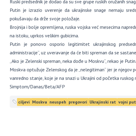
Ruski predsednik je dodao da su sve grupe ruskih oružanih snag
Putin je izrazio uverenje da ukrajinske snage nemaju sred
pokušavaju da drže svoje položaje.
Brojnija i bolje opremljena, ruska vojska već mesecima napr
na istoku, uprkos velikim gubicima.
Putin je ponovo osporio legitimitet ukrajinskog predsedn
administracije“, uz uveravanje da će biti spreman da se sastane
„Ako je Zelenski spreman, neka dođe u Moskvu“, rekao je Putin
Moskva optužuje Zelenskog da je „nelegitiman“ jer je njegov 
vanredno stanje, koje je na snazi u Ukrajini od početka rusko
Simptom/Danas/Beta/AFP
ciljevi
Moskva
neuspeh
pregovori
Ukrajinski rat
vojni put