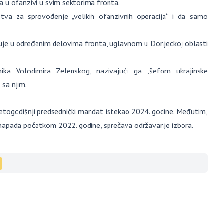
a u ofanzivi u svim sektorima fronta.
stva za sprovođenje „velikih ofanzivnih operacija“ i da samo
eduje u određenim delovima fronta, uglavnom u Donjeckoj oblasti
ika Volodimira Zelenskog, nazivajući ga „šefom ukrajinske
 sa njim.
.
petogodišnji predsednički mandat istekao 2024. godine. Međutim,
g napada početkom 2022. godine, sprečava održavanje izbora.