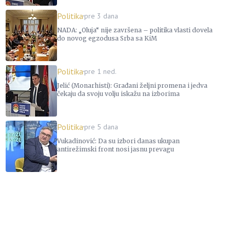
Politika
pre 3 dana
NADA: „Oluja“ nije završena – politika vlasti dovela
do novog egzodusa Srba sa KiM
Politika
pre 1 ned.
Jelić (Monarhisti): Građani željni promena i jedva
čekaju da svoju volju iskažu na izborima
Politika
pre 5 dana
Vukadinović: Da su izbori danas ukupan
antirežimski front nosi jasnu prevagu