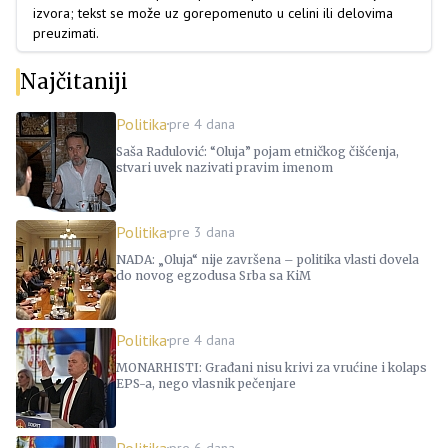
izvora; tekst se može uz gorepomenuto u celini ili delovima
preuzimati.
Najčitaniji
Politika
pre 4 dana
Saša Radulović: “Oluja” pojam etničkog čišćenja,
stvari uvek nazivati pravim imenom
Politika
pre 3 dana
NADA: „Oluja“ nije završena – politika vlasti dovela
do novog egzodusa Srba sa KiM
Politika
pre 4 dana
MONARHISTI: Građani nisu krivi za vrućine i kolaps
EPS-a, nego vlasnik pečenjare