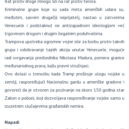
Rat protiv droge mnogo liči na rat protiv terora.
Kriminalne grupe koje su sada meta američkih udara su,
međutim, sasvim drugačiji neprijatelj, nastao u zatvorima
Venecuele i podstaknut ne antizapadnom ideologijom već
trgovinom drogom i drugim ilegalnim poduhvatima.
Trampova upotreba ogromne vojne sile za borbu protiv takvih
grupa i odobravanje tajnih akcija unutar Venecuele, moguće
radi svrgavanja predsednika Nikolasa Madura, pomera granice
međunarodnog prava, kažu pravni stručnjaci.
Ovo dolazi u trenutku kada Tramp proširuje ulogu vojske u
zemlji, raspoređujući Nacionalnu gardu u američke gradove i
govoreći da je otvoren za pozivanje na skoro 150 godina star
Zakon o pobuni, koji dozvoljava raspoređivanje vojske samo u
izuzetnim slučajevima građanskih nemira.
Napadi