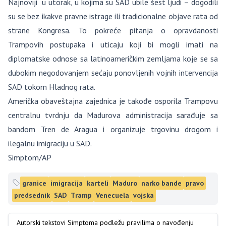
Najnoviji u utorak, u kojima su SAD ubile šest ljudi – dogodili
su se bez ikakve pravne istrage ili tradicionalne objave rata od
strane Kongresa. To pokreće pitanja o opravdanosti
Trampovih postupaka i uticaju koji bi mogli imati na
diplomatske odnose sa latinoameričkim zemljama koje se sa
dubokim negodovanjem sećaju ponovljenih vojnih intervencija
SAD tokom Hladnog rata.
Američka obaveštajna zajednica je takođe osporila Trampovu
centralnu tvrdnju da Madurova administracija sarađuje sa
bandom Tren de Aragua i organizuje trgovinu drogom i
ilegalnu imigraciju u SAD.
Simptom/AP
granice
imigracija
karteli
Maduro
narko bande
pravo
predsednik
SAD
Tramp
Venecuela
vojska
Autorski tekstovi Simptoma podležu pravilima o navođenju