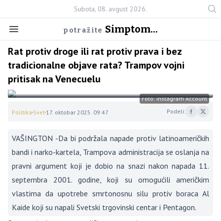
Subota, 08. avgust 2026.
Simptom...
potražite
Rat protiv droge ili rat protiv prava i bez
tradicionalne objave rata? Trampov vojni
pritisak na Venecuelu
Foto: Instagram Account
Podeli:
Politika
Svet
17. oktobar 2025. 09:47
VAŠINGTON -Da bi podržala napade protiv latinoameričkih
bandi i narko-kartela, Trampova administracija se oslanja na
pravni argument koji je dobio na snazi nakon napada 11.
septembra 2001. godine, koji su omogućili američkim
vlastima da upotrebe smrtonosnu silu protiv boraca Al
Kaide koji su napali Svetski trgovinski centar i Pentagon.