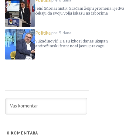
Politika
pre 6 dana
Jelić (Monarhisti): Građani željni promena i jedva
čekaju da svoju volju iskažu na izborima
Politika
pre 5 dana
Vukadinović: Da su izbori danas ukupan
antirežimski front nosi jasnu prevagu
0
KOMENTARA