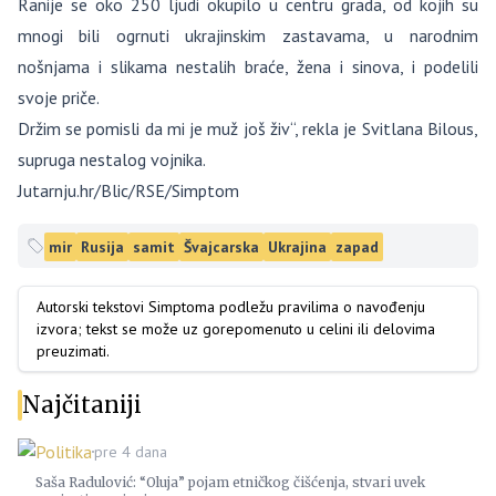
Ranije se oko 250 ljudi okupilo u centru grada, od kojih su
mnogi bili ogrnuti ukrajinskim zastavama, u narodnim
nošnjama i slikama nestalih braće, žena i sinova, i podelili
svoje priče.
Držim se pomisli da mi je muž još živ“, rekla je Svitlana Bilous,
supruga nestalog vojnika.
Jutarnju.hr/Blic/RSE/Simptom
mir
Rusija
samit
Švajcarska
Ukrajina
zapad
Autorski tekstovi Simptoma podležu pravilima o navođenju
izvora; tekst se može uz gorepomenuto u celini ili delovima
preuzimati.
Najčitaniji
Politika
pre 4 dana
Saša Radulović: “Oluja” pojam etničkog čišćenja, stvari uvek