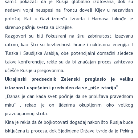
samit pokazati da je Rusija globalno izolovana, dok su
nedavni vojni neuspesi na frontu doveli Kijev u nezavidan
položaj. Rat u Gazi između Izraela i Hamasa takođe je
skrenuo pažnju sveta sa Ukrajine.
Razgovori su bili fokusirani na širu zabrinutost izazvanu
ratom, kao što su bezbednost hrane i nuklearna energija. I
Turska i Saudijska Arabija, obe potencijalni domaćini sledeće
takve konferencije, rekle su da bi značajan proces zahtevao
učešće Rusije u pregovorima.
Ukrajinski predsednik Zelenski proglasio je veliku
izlaznost uspešnim i predvideo da se „piše istorija“.
„Danas je dan kada svet počinje da se približava pravednom
miru“ , rekao je on liderima okupljenim oko velikog
pravougaonog stola.
Kina je rekla da će bojkotovati događaj nakon što Rusija bude
isključena iz procesa, dok Sjedinjene Države tvrde da je Peking