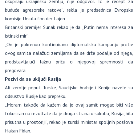
okupiraju ukrajinsku zemlju, nije odgovor. To je recept za
buduće agresorske ratove”, rekla je predsednica Evropske
komisije Ursula fon der Lajen.
Britanski premijer Sunak rekao je da „Putin nema interesa za
istinski mir“.
„On je pokrenuo kontinuiranu diplomatsku kampanju protiv
ovog samita nalažući zemljama da se drže podalje od njega,
predstavljajući lažnu priču o njegovoj spremnosti da
pregovara.
Pozivi da se uključi Rusija
Ali zemlje poput Turske, Saudijske Arabije i Kenije navele su
odsustvo Rusije kao prepreku.
„Moram takođe da kažem da je ovaj samit mogao biti više
fokusiran na rezultate da je druga strana u sukobu, Rusija, bila
prisutna u prostoriji“, rekao je turski ministar spoljnih poslova
Hakan Fidan.