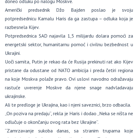
doneo odluku po nalogu Moskve.
Američki predsednik Džo Bajden poslao je svoju
potpredsednicu Kamalu Haris da ga zastupa – odluka koja je
razbesnela Kijev.
Potpredsednica SAD najavila 1,5 milijardu dolara pomoći za
energetski sektor, humanitarnu pomoć i civilnu bezbednost u
Ukrajini.
Uoči samita, Putin je rekao da će Rusija prekinuti rat ako Kijev
pristane da odustane od NATO ambicija i preda četiri regiona
na koje Moskva polaže pravo. Ovi uslovi navodno odražavaju
rastuće uverenje Moskve da njene snage nadvladavaju
ukrajinske.
Ali te predloge je Ukrajina, kao i njeni saveznici, brzo odbacila.
„On poziva na predaju“, rekla je Haris i dodao „Neka se ništa ne
odlučuje o okončanju ovog rata bez Ukrajine“.
“Zamrzavanje sukoba danas, sa stranim trupama koje