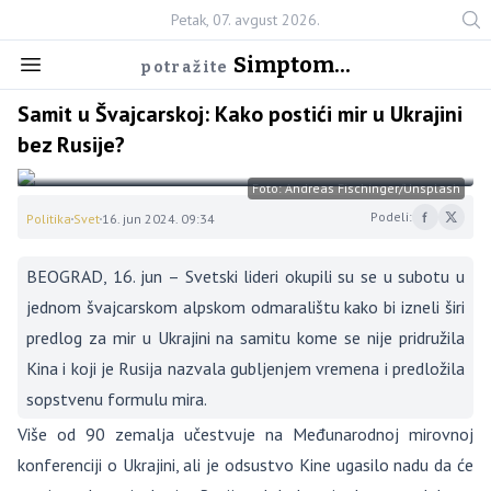
Petak, 07. avgust 2026.
Simptom...
potražite
Samit u Švajcarskoj: Kako postići mir u Ukrajini
bez Rusije?
Foto: Andreas Fischinger/Unsplash
Podeli:
Politika
Svet
16. jun 2024. 09:34
BEOGRAD, 16. jun – Svetski lideri okupili su se u subotu u
jednom švajcarskom alpskom odmaralištu kako bi izneli širi
predlog za mir u Ukrajini na samitu kome se nije pridružila
Kina i koji je Rusija nazvala gubljenjem vremena i predložila
sopstvenu formulu mira.
Više od 90 zemalja učestvuje na Međunarodnoj mirovnoj
konferenciji o Ukrajini, ali je odsustvo Kine ugasilo nadu da će