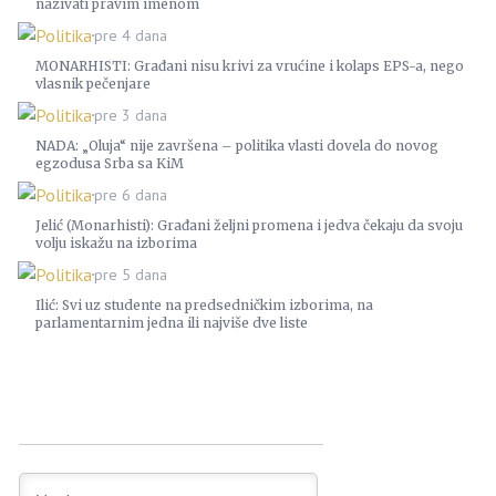
nazivati pravim imenom
Politika
pre 4 dana
MONARHISTI: Građani nisu krivi za vrućine i kolaps EPS-a, nego
vlasnik pečenjare
Politika
pre 3 dana
NADA: „Oluja“ nije završena – politika vlasti dovela do novog
egzodusa Srba sa KiM
Politika
pre 6 dana
Jelić (Monarhisti): Građani željni promena i jedva čekaju da svoju
volju iskažu na izborima
Politika
pre 5 dana
Ilić: Svi uz studente na predsedničkim izborima, na
parlamentarnim jedna ili najviše dve liste