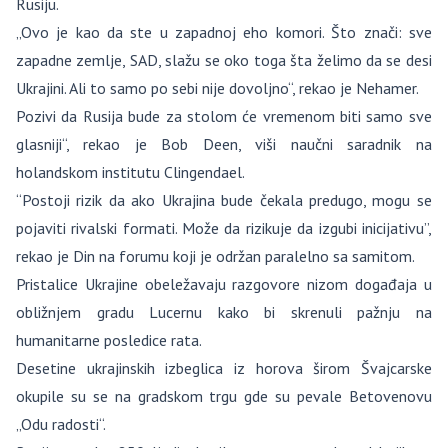
Rusiju.
„Ovo je kao da ste u zapadnoj eho komori. Što znači: sve
zapadne zemlje, SAD, slažu se oko toga šta želimo da se desi
Ukrajini. Ali to samo po sebi nije dovoljno“, rekao je Nehamer.
Pozivi da Rusija bude za stolom će vremenom biti samo sve
glasniji“, rekao je Bob Deen, viši naučni saradnik na
holandskom institutu Clingendael.
“Postoji rizik da ako Ukrajina bude čekala predugo, mogu se
pojaviti rivalski formati. Može da rizikuje da izgubi inicijativu”,
rekao je Din na forumu koji je održan paralelno sa samitom.
Pristalice Ukrajine obeležavaju razgovore nizom događaja u
obližnjem gradu Lucernu kako bi skrenuli pažnju na
humanitarne posledice rata.
Desetine ukrajinskih izbeglica iz horova širom Švajcarske
okupile su se na gradskom trgu gde su pevale Betovenovu
„Odu radosti“.