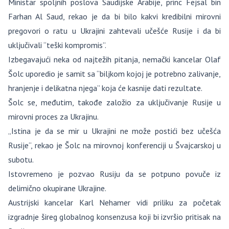
Ministar spoljnih poslova Saudijske Arabije, princ Fejsal bin
Farhan Al Saud, rekao je da bi bilo kakvi kredibilni mirovni
pregovori o ratu u Ukrajini zahtevali učešće Rusije i da bi
uključivali “teški kompromis”.
Izbegavajući neka od najtežih pitanja, nemački kancelar Olaf
Šolc uporedio je samit sa “biljkom kojoj je potrebno zalivanje,
hranjenje i delikatna njega” koja će kasnije dati rezultate.
Šolc se, međutim, takođe založio za uključivanje Rusije u
mirovni proces za Ukrajinu.
„Istina je da se mir u Ukrajini ne može postići bez učešća
Rusije“, rekao je Šolc na mirovnoj konferenciji u Švajcarskoj u
subotu.
Istovremeno je pozvao Rusiju da se potpuno povuče iz
delimično okupirane Ukrajine.
Austrijski kancelar Karl Nehamer vidi priliku za početak
izgradnje šireg globalnog konsenzusa koji bi izvršio pritisak na