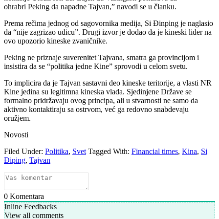
ohrabri Peking da napadne Tajvan,” navodi se u članku.
Prema rečima jednog od sagovornika medija, Si Đinping je naglasio
da “nije zagrizao udicu”. Drugi izvor je dodao da je kineski lider na
ovo upozorio kineske zvaničnike.
Peking ne priznaje suverenitet Tajvana, smatra ga provincijom i
insistira da se “politika jedne Kine” sprovodi u celom svetu.
To implicira da je Tajvan sastavni deo kineske teritorije, a vlasti NR
Kine jedina su legitimna kineska vlada. Sjedinjene Države se
formalno pridržavaju ovog principa, ali u stvarnosti ne samo da
aktivno kontaktiraju sa ostrvom, već ga redovno snabdevaju
oružjem.
Novosti
Filed Under:
Politika
,
Svet
Tagged With:
Financial times
,
Kina
,
Si
Điping
,
Tajvan
0
Komentara
Inline Feedbacks
View all comments