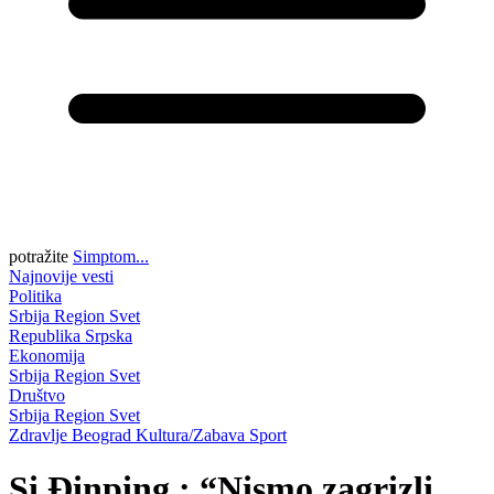
potražite
Simptom...
Najnovije vesti
Politika
Srbija
Region
Svet
Republika Srpska
Ekonomija
Srbija
Region
Svet
Društvo
Srbija
Region
Svet
Zdravlje
Beograd
Kultura/Zabava
Sport
Si Đinping : “Nismo zagrizli