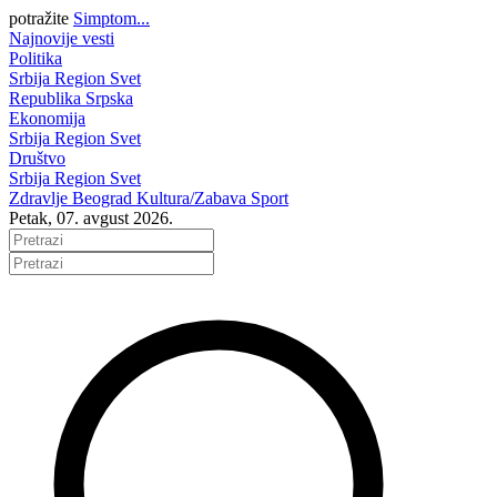
potražite
Simptom...
Najnovije vesti
Politika
Srbija
Region
Svet
Republika Srpska
Ekonomija
Srbija
Region
Svet
Društvo
Srbija
Region
Svet
Zdravlje
Beograd
Kultura/Zabava
Sport
Petak, 07. avgust 2026.