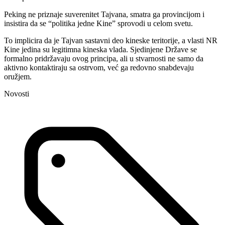
Peking ne priznaje suverenitet Tajvana, smatra ga provincijom i
insistira da se “politika jedne Kine” sprovodi u celom svetu.
To implicira da je Tajvan sastavni deo kineske teritorije, a vlasti NR
Kine jedina su legitimna kineska vlada. Sjedinjene Države se
formalno pridržavaju ovog principa, ali u stvarnosti ne samo da
aktivno kontaktiraju sa ostrvom, već ga redovno snabdevaju
oružjem.
Novosti