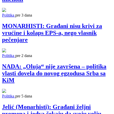
Politika
pre 3 dana
MONARHISTI: Građani nisu krivi za
vrućine i kolaps EPS-a, nego vlasnik
pečenjare
Politika
pre 2 dana
NADA: „Oluja“ nije završena – politika
vlasti dovela do novog egzodusa Srba sa
KiM
Politika
pre 5 dana
Jelić (Monarhisti): Građani željni
promena i jedva čekaju da svoju volju