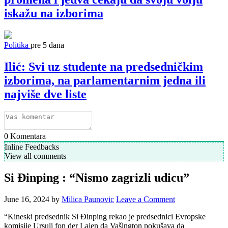
iskažu na izborima
Politika
pre 5 dana
Ilić: Svi uz studente na predsedničkim
izborima, na parlamentarnim jedna ili
najviše dve liste
0
Komentara
Inline Feedbacks
View all comments
Si Đinping : “Nismo zagrizli udicu”
June 16, 2024
by
Milica Paunovic
Leave a Comment
“Kineski predsednik Si Đinping rekao je predsednici Evropske
komisije Ursuli fon der Lajen da Vašington pokušava da