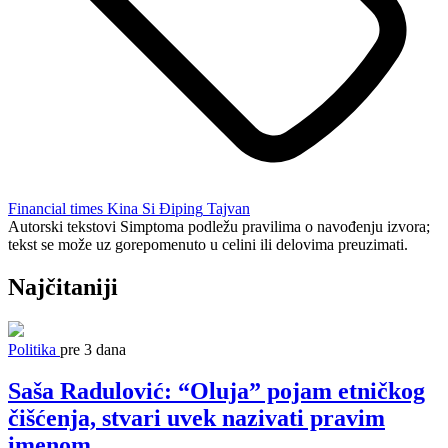
Financial times
Kina
Si Điping
Tajvan
Autorski tekstovi Simptoma podležu pravilima o navođenju izvora;
tekst se može uz gorepomenuto u celini ili delovima preuzimati.
Najčitaniji
Politika
pre 3 dana
Saša Radulović: “Oluja” pojam etničkog
čišćenja, stvari uvek nazivati pravim
imenom