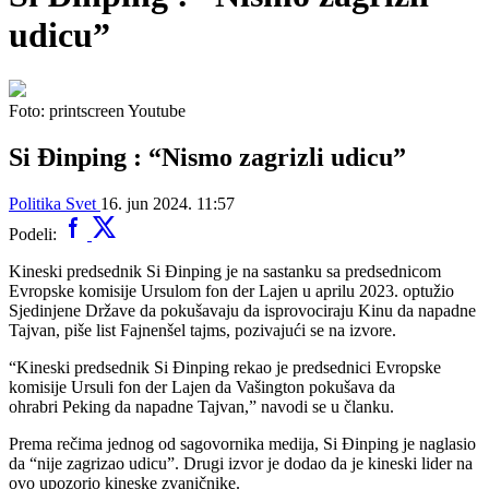
udicu”
Foto: printscreen Youtube
Si Đinping : “Nismo zagrizli udicu”
Politika
Svet
16. jun 2024. 11:57
Podeli:
Kineski predsednik Si Đinping je na sastanku sa predsednicom
Evropske komisije Ursulom fon der Lajen u aprilu 2023. optužio
Sjedinjene Države da pokušavaju da isprovociraju Kinu da napadne
Tajvan, piše list Fajnenšel tajms, pozivajući se na izvore.
“Kineski predsednik Si Đinping rekao je predsednici Evropske
komisije Ursuli fon der Lajen da Vašington pokušava da
ohrabri Peking da napadne Tajvan,” navodi se u članku.
Prema rečima jednog od sagovornika medija, Si Đinping je naglasio
da “nije zagrizao udicu”. Drugi izvor je dodao da je kineski lider na
ovo upozorio kineske zvaničnike.