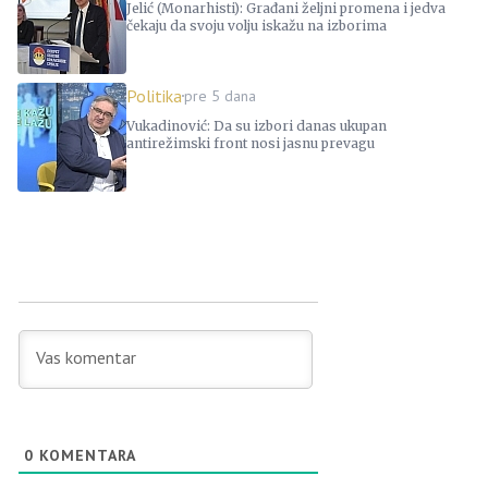
Jelić (Monarhisti): Građani željni promena i jedva
čekaju da svoju volju iskažu na izborima
Politika
pre 5 dana
Vukadinović: Da su izbori danas ukupan
antirežimski front nosi jasnu prevagu
0
KOMENTARA