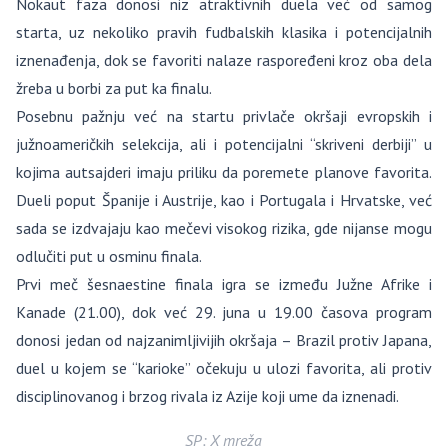
Nokaut faza donosi niz atraktivnih duela već od samog
starta, uz nekoliko pravih fudbalskih klasika i potencijalnih
iznenađenja, dok se favoriti nalaze raspoređeni kroz oba dela
žreba u borbi za put ka finalu.
Posebnu pažnju već na startu privlače okršaji evropskih i
južnoameričkih selekcija, ali i potencijalni “skriveni derbiji” u
kojima autsajderi imaju priliku da poremete planove favorita.
Dueli poput Španije i Austrije, kao i Portugala i Hrvatske, već
sada se izdvajaju kao mečevi visokog rizika, gde nijanse mogu
odlučiti put u osminu finala.
Prvi meč šesnaestine finala igra se između Južne Afrike i
Kanade (21.00), dok već 29. juna u 19.00 časova program
donosi jedan od najzanimljivijih okršaja – Brazil protiv Japana,
duel u kojem se “karioke” očekuju u ulozi favorita, ali protiv
disciplinovanog i brzog rivala iz Azije koji ume da iznenadi.
SP: X mreža