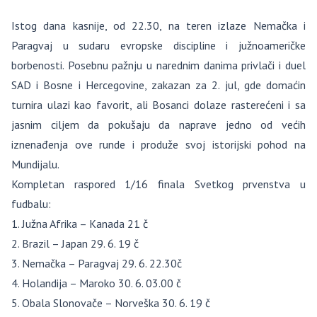
Istog dana kasnije, od 22.30, na teren izlaze Nemačka i
Paragvaj u sudaru evropske discipline i južnoameričke
borbenosti. Posebnu pažnju u narednim danima privlači i duel
SAD i Bosne i Hercegovine, zakazan za 2. jul, gde domaćin
turnira ulazi kao favorit, ali Bosanci dolaze rasterećeni i sa
jasnim ciljem da pokušaju da naprave jedno od većih
iznenađenja ove runde i produže svoj istorijski pohod na
Mundijalu.
Kompletan raspored 1/16 finala Svetkog prvenstva u
fudbalu:
1. Južna Afrika – Kanada 21 č
2. Brazil – Japan 29. 6. 19 č
3. Nemačka – Paragvaj 29. 6. 22.30č
4. Holandija – Maroko 30. 6. 03.00 č
5. Obala Slonovače – Norveška 30. 6. 19 č