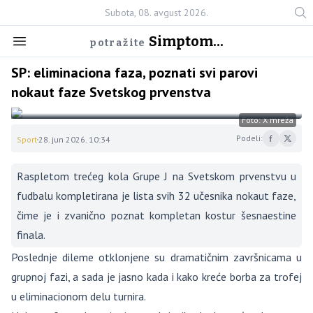
Subota, 08. avgust 2026.
Simptom...
potražite
SP: eliminaciona faza, poznati svi parovi
nokaut faze Svetskog prvenstva
Foto: X mreža
Podeli:
Sport
28. jun 2026. 10:34
Raspletom trećeg kola Grupe J na Svetskom prvenstvu u
fudbalu kompletirana je lista svih 32 učesnika nokaut faze,
čime je i zvanično poznat kompletan kostur šesnaestine
finala.
Poslednje dileme otklonjene su dramatičnim završnicama u
grupnoj fazi, a sada je jasno kada i kako kreće borba za trofej
u eliminacionom delu turnira.