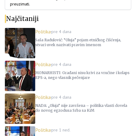
preuzimati.
Najčitaniji
Politika
pre 4 dana
Saša Radulović: “Oluja” pojam etničkog čišćenja,
stvari uvek nazivati pravim imenom
Politika
pre 4 dana
MONARHISTI: Građani nisu krivi za vrućine i kolaps
EPS-a, nego vlasnik pečenjare
Politika
pre 4 dana
NADA: „Oluja“ nije završena – politika vlasti dovela
do novog egzodusa Srba sa KiM
Politika
pre 1 ned.