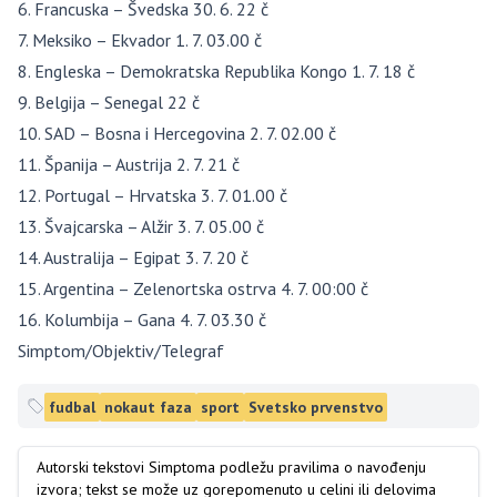
6. Francuska – Švedska 30. 6. 22 č
7. Meksiko – Ekvador 1. 7. 03.00 č
8. Engleska – Demokratska Republika Kongo 1. 7. 18 č
9. Belgija – Senegal 22 č
10. SAD – Bosna i Hercegovina 2. 7. 02.00 č
11. Španija – Austrija 2. 7. 21 č
12. Portugal – Hrvatska 3. 7. 01.00 č
13. Švajcarska – Alžir 3. 7. 05.00 č
14. Australija – Egipat 3. 7. 20 č
15. Argentina – Zelenortska ostrva 4. 7. 00:00 č
16. Kolumbija – Gana 4. 7. 03.30 č
Simptom/Objektiv/Telegraf
fudbal
nokaut faza
sport
Svetsko prvenstvo
Autorski tekstovi Simptoma podležu pravilima o navođenju
izvora; tekst se može uz gorepomenuto u celini ili delovima