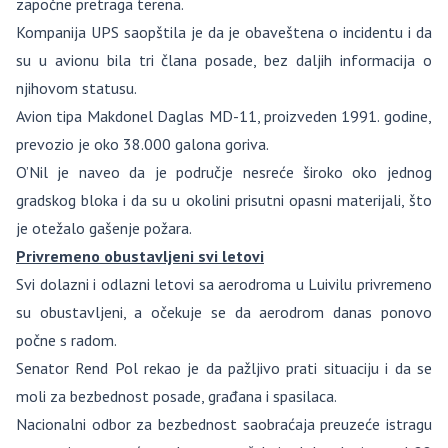
započne pretraga terena.
Kompanija UPS saopštila je da je obaveštena o incidentu i da
su u avionu bila tri člana posade, bez daljih informacija o
njihovom statusu.
Avion tipa Makdonel Daglas MD-11, proizveden 1991. godine,
prevozio je oko 38.000 galona goriva.
O’Nil je naveo da je područje nesreće široko oko jednog
gradskog bloka i da su u okolini prisutni opasni materijali, što
je otežalo gašenje požara.
Privremeno obustavljeni svi letovi
Svi dolazni i odlazni letovi sa aerodroma u Luivilu privremeno
su obustavljeni, a očekuje se da aerodrom danas ponovo
počne s radom.
Senator Rend Pol rekao je da pažljivo prati situaciju i da se
moli za bezbednost posade, građana i spasilaca.
Nacionalni odbor za bezbednost saobraćaja preuzeće istragu