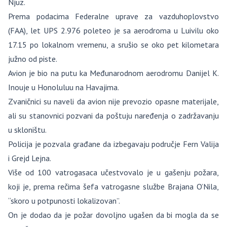
Njuz.
Prema podacima Federalne uprave za vazduhoplovstvo
(FAA), let UPS 2.976 poleteo je sa aerodroma u Luivilu oko
17.15 po lokalnom vremenu, a srušio se oko pet kilometara
južno od piste.
Avion je bio na putu ka Međunarodnom aerodromu Danijel K.
Inouje u Honoluluu na Havajima.
Zvaničnici su naveli da avion nije prevozio opasne materijale,
ali su stanovnici pozvani da poštuju naređenja o zadržavanju
u skloništu.
Policija je pozvala građane da izbegavaju područje Fern Valija
i Grejd Lejna.
Više od 100 vatrogasaca učestvovalo je u gašenju požara,
koji je, prema rečima šefa vatrogasne službe Brajana O’Nila,
“skoro u potpunosti lokalizovan”.
On je dodao da je požar dovoljno ugašen da bi mogla da se