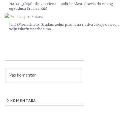
NADA: „Oluja“ nije završena – politika vlasti dovela do novog
egzodusa Srba sa KiM
Politika
pre 5 dana
Jelić (Monarhisti): Građani željni promena i jedva čekaju da svoju
volju iskažu na izborima
0
KOMENTARA