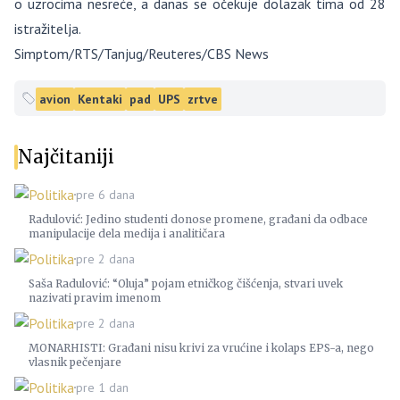
o uzrocima nesreće, a danas se očekuje dolazak tima od 28
istražitelja.
Simptom/RTS/Tanjug/Reuteres/CBS News
avion
Kentaki
pad
UPS
zrtve
Najčitaniji
Politika
pre 6 dana
Radulović: Jedino studenti donose promene, građani da odbace
manipulacije dela medija i analitičara
Politika
pre 2 dana
Saša Radulović: “Oluja” pojam etničkog čišćenja, stvari uvek
nazivati pravim imenom
Politika
pre 2 dana
MONARHISTI: Građani nisu krivi za vrućine i kolaps EPS-a, nego
vlasnik pečenjare
Politika
pre 1 dan