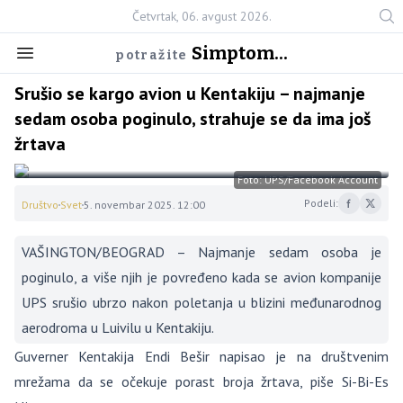
Četvrtak, 06. avgust 2026.
Simptom...
potražite
Srušio se kargo avion u Kentakiju – najmanje
sedam osoba poginulo, strahuje se da ima još
žrtava
Foto: UPS/Facebook Account
Podeli:
Društvo
Svet
5. novembar 2025. 12:00
VAŠINGTON/BEOGRAD – Najmanje sedam osoba je
poginulo, a više njih je povređeno kada se avion kompanije
UPS srušio ubrzo nakon poletanja u blizini međunarodnog
aerodroma u Luivilu u Kentakiju.
Guverner Kentakija Endi Bešir napisao je na društvenim
mrežama da se očekuje porast broja žrtava, piše Si-Bi-Es