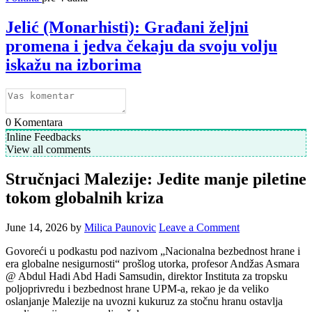
Jelić (Monarhisti): Građani željni
promena i jedva čekaju da svoju volju
iskažu na izborima
0
Komentara
Inline Feedbacks
View all comments
Stručnjaci Malezije: Jedite manje piletine
tokom globalnih kriza
June 14, 2026
by
Milica Paunovic
Leave a Comment
Govoreći u podkastu pod nazivom „Nacionalna bezbednost hrane i
era globalne nesigurnosti“ prošlog utorka, profesor Andžas Asmara
@ Abdul Hadi Abd Hadi Samsudin, direktor Instituta za tropsku
poljoprivredu i bezbednost hrane UPM-a, rekao je da veliko
oslanjanje Malezije na uvozni kukuruz za stočnu hranu ostavlja