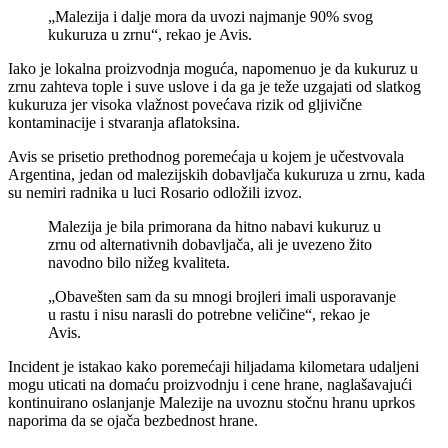
„Malezija i dalje mora da uvozi najmanje 90% svog
kukuruza u zrnu“, rekao je Avis.
Iako je lokalna proizvodnja moguća, napomenuo je da kukuruz u
zrnu zahteva tople i suve uslove i da ga je teže uzgajati od slatkog
kukuruza jer visoka vlažnost povećava rizik od gljivične
kontaminacije i stvaranja aflatoksina.
Avis se prisetio prethodnog poremećaja u kojem je učestvovala
Argentina, jedan od malezijskih dobavljača kukuruza u zrnu, kada
su nemiri radnika u luci Rosario odložili izvoz.
Malezija je bila primorana da hitno nabavi kukuruz u
zrnu od alternativnih dobavljača, ali je uvezeno žito
navodno bilo nižeg kvaliteta.
„Obavešten sam da su mnogi brojleri imali usporavanje
u rastu i nisu narasli do potrebne veličine“, rekao je
Avis.
Incident je istakao kako poremećaji hiljadama kilometara udaljeni
mogu uticati na domaću proizvodnju i cene hrane, naglašavajući
kontinuirano oslanjanje Malezije na uvoznu stočnu hranu uprkos
naporima da se ojača bezbednost hrane.