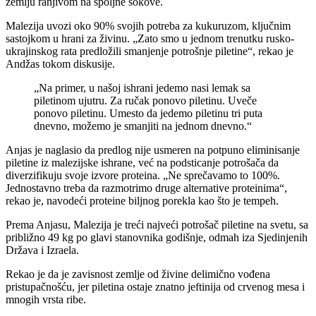
zemlju ranjivom na spoljne šokove.
Malezija uvozi oko 90% svojih potreba za kukuruzom, ključnim
sastojkom u hrani za živinu. „Zato smo u jednom trenutku rusko-
ukrajinskog rata predložili smanjenje potrošnje piletine“, rekao je
Andžas tokom diskusije.
„Na primer, u našoj ishrani jedemo nasi lemak sa
piletinom ujutru. Za ručak ponovo piletinu. Uveče
ponovo piletinu. Umesto da jedemo piletinu tri puta
dnevno, možemo je smanjiti na jednom dnevno.“
Anjas je naglasio da predlog nije usmeren na potpuno eliminisanje
piletine iz malezijske ishrane, već na podsticanje potrošača da
diverzifikuju svoje izvore proteina. „Ne sprečavamo to 100%.
Jednostavno treba da razmotrimo druge alternative proteinima“,
rekao je, navodeći proteine biljnog porekla kao što je tempeh.
Prema Anjasu, Malezija je treći najveći potrošač piletine na svetu, sa
približno 49 kg po glavi stanovnika godišnje, odmah iza Sjedinjenih
Država i Izraela.
Rekao je da je zavisnost zemlje od živine delimično vođena
pristupačnošću, jer piletina ostaje znatno jeftinija od crvenog mesa i
mnogih vrsta ribe.