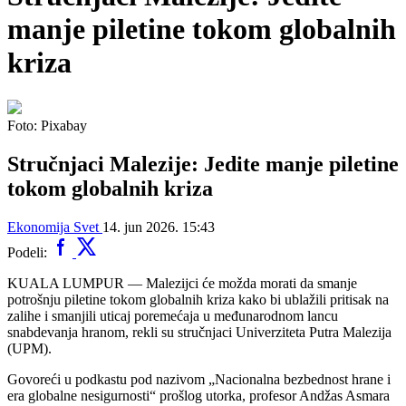
manje piletine tokom globalnih
kriza
Foto: Pixabay
Stručnjaci Malezije: Jedite manje piletine
tokom globalnih kriza
Ekonomija
Svet
14. jun 2026. 15:43
Podeli:
KUALA LUMPUR — Malezijci će možda morati da smanje
potrošnju piletine tokom globalnih kriza kako bi ublažili pritisak na
zalihe i smanjili uticaj poremećaja u međunarodnom lancu
snabdevanja hranom, rekli su stručnjaci Univerziteta Putra Malezija
(UPM).
Govoreći u podkastu pod nazivom „Nacionalna bezbednost hrane i
era globalne nesigurnosti“ prošlog utorka, profesor Andžas Asmara