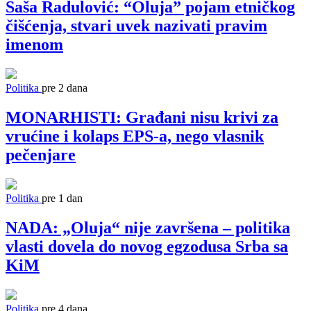
Saša Radulović: “Oluja” pojam etničkog
čišćenja, stvari uvek nazivati pravim
imenom
Politika
pre 2 dana
MONARHISTI: Građani nisu krivi za
vrućine i kolaps EPS-a, nego vlasnik
pečenjare
Politika
pre 1 dan
NADA: „Oluja“ nije završena – politika
vlasti dovela do novog egzodusa Srba sa
KiM
Politika
pre 4 dana