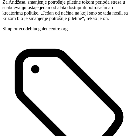
Za Andžasa, smanjenje potrošnje piletine tokom perioda stresa u
snabdevanju ostaje jedan od alata dostupnih potrošačima i
kreatorima politike. „Jedan od načina na koji smo se tada nosili sa
krizom bio je smanjenje potrošnje piletine“, rekao je on.
Simptom/codebluegalencentre.org