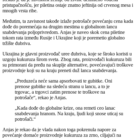
pristupačnošću, jer piletina ostaje znatno jeftinija od crvenog mesa i
mnogih vrsta ribe.
Međutim, ta zavisnost takođe izlaže potrošače povećanju cena kada
dođe do poremećaja na drugim mestima u globalnom lancu
snabdevanja poljoprivredom. Anjas je naveo skok cena piletine
tokom rata između Rusije i Ukrajine koji je poremetio globalno
tržište đubriva.
Ukrajina je glavni proizvođač uree đubriva, koje se široko koristi u
uzgoju kukuruza širom sveta. Zbog rata, proizvođači kukuruza bili
su primorani da pređu na skuplje alternative, povećavajući troškove
proizvodnje koji su na kraju preneti duž lanca snabdevanja.
„Preduzeća neće sama apsorbovati te gubitke. Oni
prenose gubitke na sledeću stranu u lancu, a to je
trgovac, a trgovci zatim prenose te troškove na
potrošače“, rekao je Anjas.
„Kada dođe do globalne krize, ona remeti ceo lanac
snabdevanja hranom. Na kraju, ljudi koji snose uticaj su
potrošači.“
Anjas je rekao da je vlada nakon toga pokrenula napore za
povećanje domaće proizvodnje kukuruza za zrno, ciljajući na