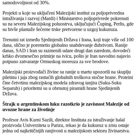
samodovoljnost od 30%.
Projekti u koje su uključeni Malezijski institut za poljoprivredna
istraživanja i razvoj (Mardi) i Ministarstvo poljoprivrede pokrenuti
su na severu Malezijskog poluostrva, uključujući Čuping, Perlis, gde
su bivše plantaže šećerne trske pretvorene u uzgoj kukuruza.
Trenutni rat između Sjedinjenih Država i Irana, koji traje više od 100
dana, slično je poremetio globalno snabdevanje đubrivom. Ranije
danas, SAD i Iran su razmenili udare drugi dan zaredom, dovodeći
krhko dvomesečno primirje na ivicu, pošto je Iran navodno najavio
potpuno zatvaranje Ormuskog moreuza za sve brodove.
Malezijski proizvođači živine su ranije u martu upozorili na skuplju
piletinu i jaja zbog rastućih globalnih troškova stočne hrane. Proteini
čine četvrtinu malezijskog modela zdravog tanjira (Suku-Suku
Separuh) i prioritetni su u obrnutoj piramidi hrane Sjedinjenih
Država.
Štrajk u argentinskom luku razotkrio je zavisnost Malezije od
uvozne hrane za životinje
Profesor Avis Kurni Sazili, direktor Instituta za istraživanje halal
proizvoda Univerziteta u Parizu, rekao je da kukuruz u zrnu ostaje
jedna od najkritičnijih ranjivosti u malezijskom sektoru živinarstva.