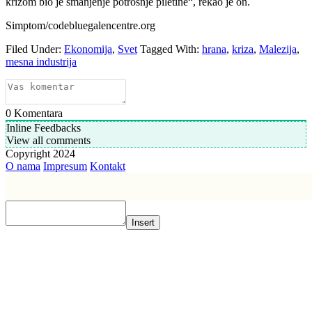
krizom bio je smanjenje potrošnje piletine“, rekao je on.
Simptom/codebluegalencentre.org
Filed Under:
Ekonomija
,
Svet
Tagged With:
hrana
,
kriza
,
Malezija
,
mesna industrija
0
Komentara
Inline Feedbacks
View all comments
Copyright 2024
O nama
Impresum
Kontakt
Insert