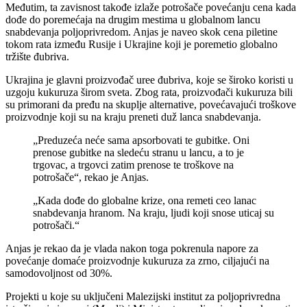
Međutim, ta zavisnost takođe izlaže potrošače povećanju cena kada
dođe do poremećaja na drugim mestima u globalnom lancu
snabdevanja poljoprivredom. Anjas je naveo skok cena piletine
tokom rata između Rusije i Ukrajine koji je poremetio globalno
tržište đubriva.
Ukrajina je glavni proizvođač uree đubriva, koje se široko koristi u
uzgoju kukuruza širom sveta. Zbog rata, proizvođači kukuruza bili
su primorani da pređu na skuplje alternative, povećavajući troškove
proizvodnje koji su na kraju preneti duž lanca snabdevanja.
„Preduzeća neće sama apsorbovati te gubitke. Oni
prenose gubitke na sledeću stranu u lancu, a to je
trgovac, a trgovci zatim prenose te troškove na
potrošače“, rekao je Anjas.
„Kada dođe do globalne krize, ona remeti ceo lanac
snabdevanja hranom. Na kraju, ljudi koji snose uticaj su
potrošači.“
Anjas je rekao da je vlada nakon toga pokrenula napore za
povećanje domaće proizvodnje kukuruza za zrno, ciljajući na
samodovoljnost od 30%.
Projekti u koje su uključeni Malezijski institut za poljoprivredna