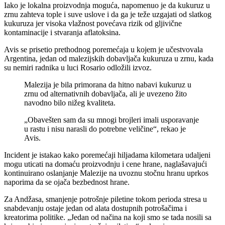
Iako je lokalna proizvodnja moguća, napomenuo je da kukuruz u
zrnu zahteva tople i suve uslove i da ga je teže uzgajati od slatkog
kukuruza jer visoka vlažnost povećava rizik od gljivične
kontaminacije i stvaranja aflatoksina.
Avis se prisetio prethodnog poremećaja u kojem je učestvovala
Argentina, jedan od malezijskih dobavljača kukuruza u zrnu, kada
su nemiri radnika u luci Rosario odložili izvoz.
Malezija je bila primorana da hitno nabavi kukuruz u
zrnu od alternativnih dobavljača, ali je uvezeno žito
navodno bilo nižeg kvaliteta.
„Obavešten sam da su mnogi brojleri imali usporavanje
u rastu i nisu narasli do potrebne veličine“, rekao je
Avis.
Incident je istakao kako poremećaji hiljadama kilometara udaljeni
mogu uticati na domaću proizvodnju i cene hrane, naglašavajući
kontinuirano oslanjanje Malezije na uvoznu stočnu hranu uprkos
naporima da se ojača bezbednost hrane.
Za Andžasa, smanjenje potrošnje piletine tokom perioda stresa u
snabdevanju ostaje jedan od alata dostupnih potrošačima i
kreatorima politike. „Jedan od načina na koji smo se tada nosili sa