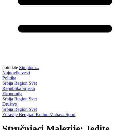
potražite
Simptom...
Najnovije vesti
Politika
Srbija
Region
Svet
Republika Srpska
Ekonomija
Srbija
Region
Svet
Društvo
Srbija
Region
Svet
Zdravlje
Beograd
Kultura/Zabava
Sport
Stručnjaci Malezije: Jedite