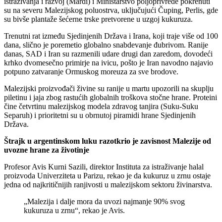
istraživanja i razvoj (Mardi) i Ministarstvo poljoprivrede pokrenuti
su na severu Malezijskog poluostrva, uključujući Čuping, Perlis, gde
su bivše plantaže šećerne trske pretvorene u uzgoj kukuruza.
Trenutni rat između Sjedinjenih Država i Irana, koji traje više od 100
dana, slično je poremetio globalno snabdevanje đubrivom. Ranije
danas, SAD i Iran su razmenili udare drugi dan zaredom, dovodeći
krhko dvomesečno primirje na ivicu, pošto je Iran navodno najavio
potpuno zatvaranje Ormuskog moreuza za sve brodove.
Malezijski proizvođači živine su ranije u martu upozorili na skuplju
piletinu i jaja zbog rastućih globalnih troškova stočne hrane. Proteini
čine četvrtinu malezijskog modela zdravog tanjira (Suku-Suku
Separuh) i prioritetni su u obrnutoj piramidi hrane Sjedinjenih
Država.
Štrajk u argentinskom luku razotkrio je zavisnost Malezije od
uvozne hrane za životinje
Profesor Avis Kurni Sazili, direktor Instituta za istraživanje halal
proizvoda Univerziteta u Parizu, rekao je da kukuruz u zrnu ostaje
jedna od najkritičnijih ranjivosti u malezijskom sektoru živinarstva.
„Malezija i dalje mora da uvozi najmanje 90% svog
kukuruza u zrnu“, rekao je Avis.