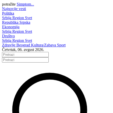
potražite
Simptom...
Najnovije vesti
Politika
Srbija
Region
Svet
Republika Srpska
Ekonomija
Srbija
Region
Svet
Društvo
Srbija
Region
Svet
Zdravlje
Beograd
Kultura/Zabava
Sport
Četvrtak, 06. avgust 2026.