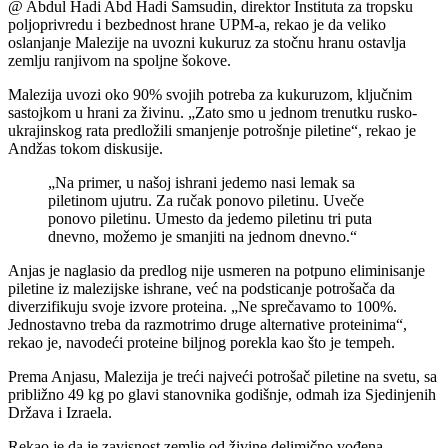
@ Abdul Hadi Abd Hadi Samsudin, direktor Instituta za tropsku
poljoprivredu i bezbednost hrane UPM-a, rekao je da veliko
oslanjanje Malezije na uvozni kukuruz za stočnu hranu ostavlja
zemlju ranjivom na spoljne šokove.
Malezija uvozi oko 90% svojih potreba za kukuruzom, ključnim
sastojkom u hrani za živinu. „Zato smo u jednom trenutku rusko-
ukrajinskog rata predložili smanjenje potrošnje piletine“, rekao je
Andžas tokom diskusije.
„Na primer, u našoj ishrani jedemo nasi lemak sa
piletinom ujutru. Za ručak ponovo piletinu. Uveče
ponovo piletinu. Umesto da jedemo piletinu tri puta
dnevno, možemo je smanjiti na jednom dnevno.“
Anjas je naglasio da predlog nije usmeren na potpuno eliminisanje
piletine iz malezijske ishrane, već na podsticanje potrošača da
diverzifikuju svoje izvore proteina. „Ne sprečavamo to 100%.
Jednostavno treba da razmotrimo druge alternative proteinima“,
rekao je, navodeći proteine biljnog porekla kao što je tempeh.
Prema Anjasu, Malezija je treći najveći potrošač piletine na svetu, sa
približno 49 kg po glavi stanovnika godišnje, odmah iza Sjedinjenih
Država i Izraela.
Rekao je da je zavisnost zemlje od živine delimično vođena