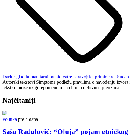
Darfur
glad
humanitarni prekid vatre
paravojska
primirje
rat
Sudan
Autorski tekstovi Simptoma podležu pravilima o navođenju izvora;
tekst se može uz gorepomenuto u celini ili delovima preuzimati.
Najčitaniji
Politika
pre 4 dana
Saša Radulović: “Oluja” pojam etničkog