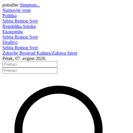
potražite
Simptom...
Najnovije vesti
Politika
Srbija
Region
Svet
Republika Srpska
Ekonomija
Srbija
Region
Svet
Društvo
Srbija
Region
Svet
Zdravlje
Beograd
Kultura/Zabava
Sport
Petak, 07. avgust 2026.