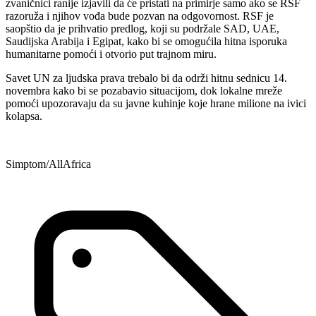
zvaničnici ranije izjavili da će pristati na primirje samo ako se RSF
razoruža i njihov vođa bude pozvan na odgovornost. RSF je
saopštio da je prihvatio predlog, koji su podržale SAD, UAE,
Saudijska Arabija i Egipat, kako bi se omogućila hitna isporuka
humanitarne pomoći i otvorio put trajnom miru.
Savet UN za ljudska prava trebalo bi da održi hitnu sednicu 14.
novembra kako bi se pozabavio situacijom, dok lokalne mreže
pomoći upozoravaju da su javne kuhinje koje hrane milione na ivici
kolapsa.
Simptom/AllAfrica