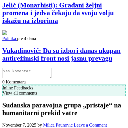
Jelić (Monarhisti): Građani željni
promena i jedva čekaju da svoju volju
iskažu na izborima
Politika
pre 4 dana
Vukadinović: Da su izbori danas ukupan
antirežimski front nosi jasnu prevagu
0
Komentara
Inline Feedbacks
View all comments
Sudanska paravojna grupa „pristaje“ na
humanitarni prekid vatre
November 7, 2025
by
Milica Paunovic
Leave a Comment