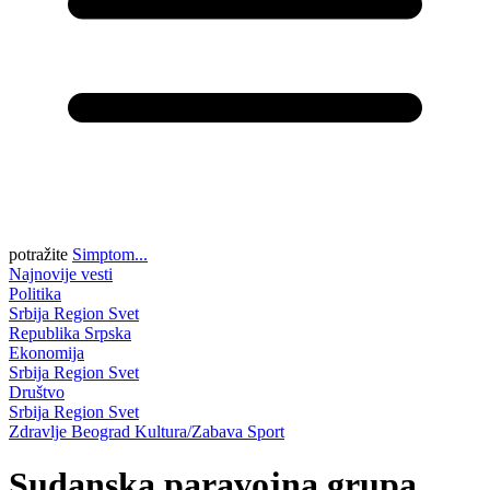
potražite
Simptom...
Najnovije vesti
Politika
Srbija
Region
Svet
Republika Srpska
Ekonomija
Srbija
Region
Svet
Društvo
Srbija
Region
Svet
Zdravlje
Beograd
Kultura/Zabava
Sport
Sudanska paravojna grupa