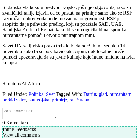
Sudanska vlada koju predvodi vojska, još nije odgovorila, iako su
zvaničnici ranije izjavili da će pristati na primirje samo ako se RSF
razoruža i njihov vođa bude pozvan na odgovornost. RSF je
saopštio da je prihvatio predlog, koji su podržale SAD, UAE,
Saudijska Arabija i Egipat, kako bi se omogućila hitna isporuka
humanitarne pomoći i otvorio put trajnom miru.
Savet UN za ljudska prava trebalo bi da održi hitnu sednicu 14.
novembra kako bi se pozabavio situacijom, dok lokalne mreže
pomoći upozoravaju da su javne kuhinje koje hrane milione na ivici
kolapsa.
Simptom/AllAfrica
Filed Under:
Politika
,
Svet
Tagged With:
Darfur
,
glad
,
humanitarni
prekid vatre
,
paravojska
,
primirje
,
rat
,
Sudan
0
Komentara
Inline Feedbacks
View all comments