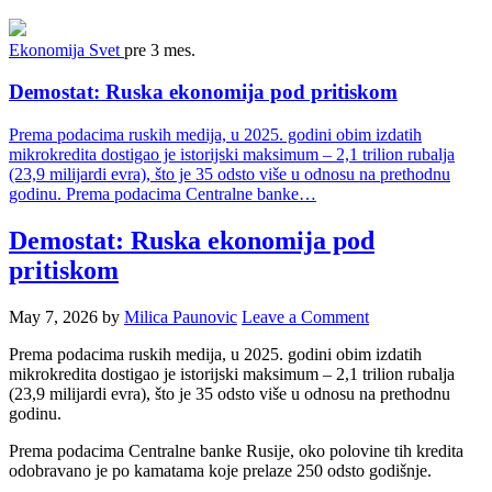
Ekonomija
Svet
pre 3 mes.
Demostat: Ruska ekonomija pod pritiskom
Prema podacima ruskih medija, u 2025. godini obim izdatih
mikrokredita dostigao je istorijski maksimum – 2,1 trilion rubalja
(23,9 milijardi evra), što je 35 odsto više u odnosu na prethodnu
godinu. Prema podacima Centralne banke…
Demostat: Ruska ekonomija pod
pritiskom
May 7, 2026
by
Milica Paunovic
Leave a Comment
Prema podacima ruskih medija, u 2025. godini obim izdatih
mikrokredita dostigao je istorijski maksimum – 2,1 trilion rubalja
(23,9 milijardi evra), što je 35 odsto više u odnosu na prethodnu
godinu.
Prema podacima Centralne banke Rusije, oko polovine tih kredita
odobravano je po kamatama koje prelaze 250 odsto godišnje.