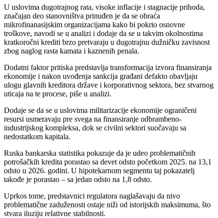
U uslovima dugotrajnog rata, visoke inflacije i stagnacije prihoda,
značajan deo stanovništva prinuđen je da se obraća
mikrofinanasijskim organizacijama kako bi pokrio osnovne
troškove, navodi se u analizi i dodaje da se u takvim okolnostima
kratkoročni krediti brzo pretvaraju u dugotrajnu dužničku zavisnost
zbog naglog rasta kamata i kaznenih penala.
Dodatni faktor pritiska predstavlja transformacija izvora finansiranja
ekonomije i nakon uvođenja sankcija građani defakto obavljaju
ulogu glavnih kreditora države i korporativnog sektora, bez stvarnog
uticaja na te procese, piše u analizi.
Dodaje se da se u uslovima militarizacije ekonomije ograničeni
resursi usmeravaju pre svega na finansiranje odbrambeno-
industrijskog kompleksa, dok se civilni sektori suočavaju sa
nedostatkom kapitala.
Ruska bankarska statistika pokazuje da je udeo problematičnih
potrošačkih kredita porastao sa devet odsto početkom 2025. na 13,1
odsto u 2026. godini. U hipotekarnom segmentu taj pokazatelj
takođe je porastao – sa jedan odsto na 1,8 odsto.
Uprkos tome, predstavnici regulatora naglašavaju da nivo
problematične zaduženosti ostaje niži od istorijskih maksimuma, što
stvara iluziju relativne stabilnosti.