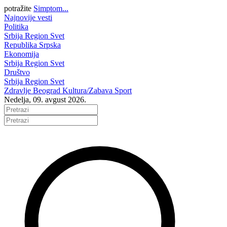
potražite
Simptom...
Najnovije vesti
Politika
Srbija
Region
Svet
Republika Srpska
Ekonomija
Srbija
Region
Svet
Društvo
Srbija
Region
Svet
Zdravlje
Beograd
Kultura/Zabava
Sport
Nedelja, 09. avgust 2026.