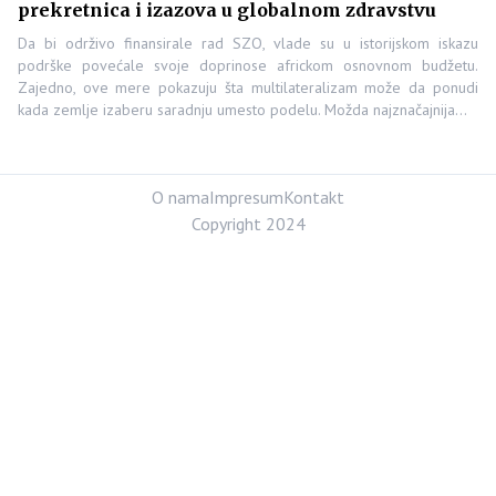
prekretnica i izazova u globalnom zdravstvu
Da bi održivo finansirale rad SZO, vlade su u istorijskom iskazu
podrške povećale svoje doprinose africkom osnovnom budžetu.
Zajedno, ove mere pokazuju šta multilateralizam može da ponudi
kada zemlje izaberu saradnju umesto podelu. Možda najznačajnija…
O nama
Impresum
Kontakt
Copyright 2024