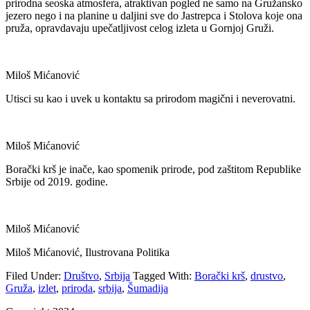
prirodna seoska atmosfera, atraktivan pogled ne samo na Gružansko
jezero nego i na planine u daljini sve do Jastrepca i Stolova koje ona
pruža, opravdavaju upečatljivost celog izleta u Gornjoj Gruži.
Miloš Mićanović
Utisci su kao i uvek u kontaktu sa prirodom magični i neverovatni.
Miloš Mićanović
Borački krš je inače, kao spomenik prirode, pod zaštitom Republike
Srbije od 2019. godine.
Miloš Mićanović
Miloš Mićanović, Ilustrovana Politika
Filed Under:
Društvo
,
Srbija
Tagged With:
Borački krš
,
drustvo
,
Gruža
,
izlet
,
priroda
,
srbija
,
Šumadija