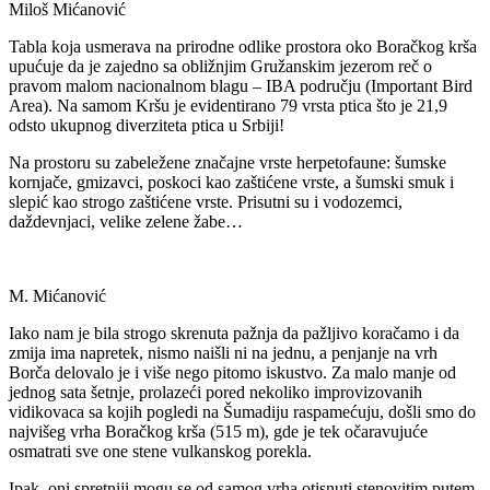
Miloš Mićanović
Tabla koja usmerava na prirodne odlike prostora oko Boračkog krša
upućuje da je zajedno sa obližnjim Gružanskim jezerom reč o
pravom malom nacionalnom blagu – IBA području (Important Bird
Area). Na samom Kršu je evidentirano 79 vrsta ptica što je 21,9
odsto ukupnog diverziteta ptica u Srbiji!
Na prostoru su zabeležene značajne vrste herpetofaune: šumske
kornjače, gmizavci, poskoci kao zaštićene vrste, a šumski smuk i
slepić kao strogo zaštićene vrste. Prisutni su i vodozemci,
daždevnjaci, velike zelene žabe…
M. Mićanović
Iako nam je bila strogo skrenuta pažnja da pažljivo koračamo i da
zmija ima napretek, nismo naišli ni na jednu, a penjanje na vrh
Borča delovalo je i više nego pitomo iskustvo. Za malo manje od
jednog sata šetnje, prolazeći pored nekoliko improvizovanih
vidikovaca sa kojih pogledi na Šumadiju raspamećuju, došli smo do
najvišeg vrha Boračkog krša (515 m), gde je tek očaravujuće
osmatrati sve one stene vulkanskog porekla.
Ipak, oni spretniji mogu se od samog vrha otisnuti stenovitim putem