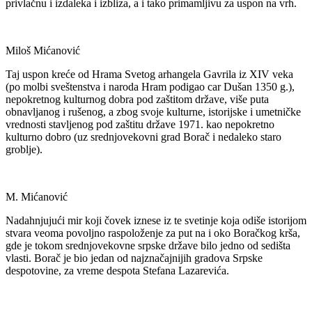
privlačnu i izdaleka i izbliza, a i tako primamljivu za uspon na vrh.
Miloš Mićanović
Taj uspon kreće od Hrama Svetog arhangela Gavrila iz XIV veka
(po molbi sveštenstva i naroda Hram podigao car Dušan 1350 g.),
nepokretnog kulturnog dobra pod zaštitom države, više puta
obnavljanog i rušenog, a zbog svoje kulturne, istorijske i umetničke
vrednosti stavljenog pod zaštitu države 1971. kao nepokretno
kulturno dobro (uz srednjovekovni grad Borač i nedaleko staro
groblje).
M. Mićanović
Nadahnjujući mir koji čovek iznese iz te svetinje koja odiše istorijom
stvara veoma povoljno raspoloženje za put na i oko Boračkog krša,
gde je tokom srednjovekovne srpske države bilo jedno od sedišta
vlasti. Borač je bio jedan od najznačajnijih gradova Srpske
despotovine, za vreme despota Stefana Lazarevića.