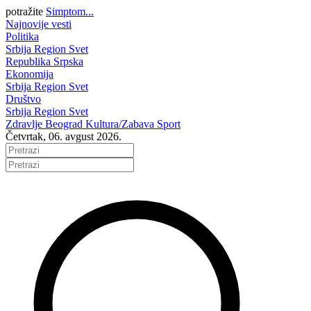
potražite
Simptom...
Najnovije vesti
Politika
Srbija
Region
Svet
Republika Srpska
Ekonomija
Srbija
Region
Svet
Društvo
Srbija
Region
Svet
Zdravlje
Beograd
Kultura/Zabava
Sport
Četvrtak, 06. avgust 2026.