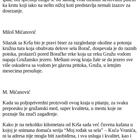
ka krstu koji iako na nešto nižoj koti predstavlja nemali izazov za
dosezanje.
Miloš Mićanović
Silazak sa Krša bio je pravi biser za razgledanje okoline a potonja
kružna tura koja obuhvata delove sela Borač, dospevala je do raznih
potoka, prolazeći pored Boračke reke koja uz reku Gružu vodom
napaja Gružansko jezero. Meštani ovog kraja žale se da jezero sve
više oskudeva sa vodom jer glavna pritoka, Gruža, u letnjim
mesecima presušuje.
M. Mićanović
Kada su poljoprivredni proizvodi ovog kraja u pitanju, za svaku
preporuku je gružanski med, super kvaliteta, u mestu koje ne
poznaje šta znači zagađenje.
Kako je na nekoliko kilometara od Krša sada već čuvena kafana u
kojoj je snimana domaća serija “Moj rođak sa sela” – Kuća Vranića,
ni ta adresa nije mogla biti zaobiđena, i sva usluga i kvalitet, kao i