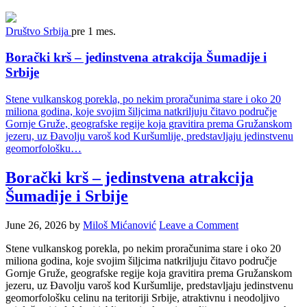
Društvo
Srbija
pre 1 mes.
Borački krš – jedinstvena atrakcija Šumadije i
Srbije
Stene vulkanskog porekla, po nekim proračunima stare i oko 20
miliona godina, koje svojim šiljcima natkriljuju čitavo područje
Gornje Gruže, geografske regije koja gravitira prema Gružanskom
jezeru, uz Đavolju varoš kod Kuršumlije, predstavljaju jedinstvenu
geomorfološku…
Borački krš – jedinstvena atrakcija
Šumadije i Srbije
June 26, 2026
by
Miloš Mićanović
Leave a Comment
Stene vulkanskog porekla, po nekim proračunima stare i oko 20
miliona godina, koje svojim šiljcima natkriljuju čitavo područje
Gornje Gruže, geografske regije koja gravitira prema Gružanskom
jezeru, uz Đavolju varoš kod Kuršumlije, predstavljaju jedinstvenu
geomorfološku celinu na teritoriji Srbije, atraktivnu i neodoljivo