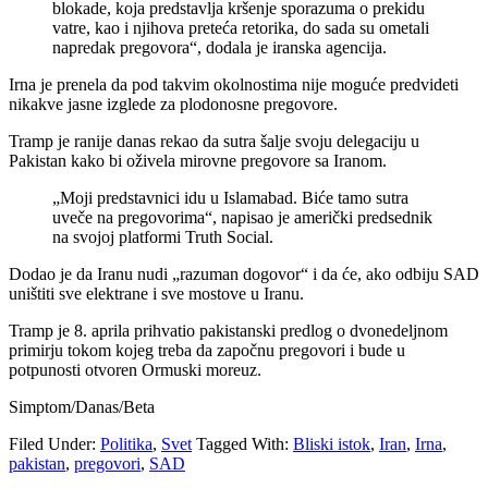
blokade, koja predstavlja kršenje sporazuma o prekidu
vatre, kao i njihova preteća retorika, do sada su ometali
napredak pregovora“, dodala je iranska agencija.
Irna je prenela da pod takvim okolnostima nije moguće predvideti
nikakve jasne izglede za plodonosne pregovore.
Tramp je ranije danas rekao da sutra šalje svoju delegaciju u
Pakistan kako bi oživela mirovne pregovore sa Iranom.
„Moji predstavnici idu u Islamabad. Biće tamo sutra
uveče na pregovorima“, napisao je američki predsednik
na svojoj platformi Truth Social.
Dodao je da Iranu nudi „razuman dogovor“ i da će, ako odbiju SAD
uništiti sve elektrane i sve mostove u Iranu.
Tramp je 8. aprila prihvatio pakistanski predlog o dvonedeljnom
primirju tokom kojeg treba da započnu pregovori i bude u
potpunosti otvoren Ormuski moreuz.
Simptom/Danas/Beta
Filed Under:
Politika
,
Svet
Tagged With:
Bliski istok
,
Iran
,
Irna
,
pakistan
,
pregovori
,
SAD