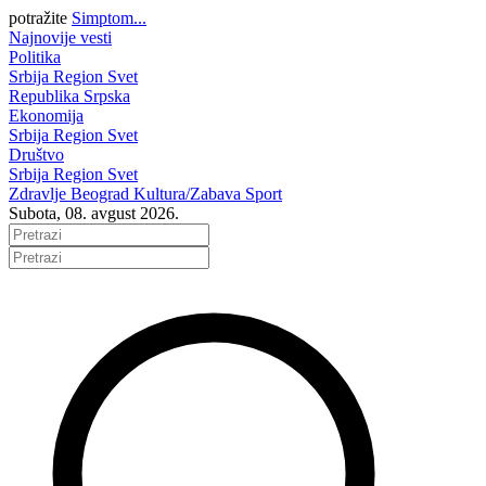
potražite
Simptom...
Najnovije vesti
Politika
Srbija
Region
Svet
Republika Srpska
Ekonomija
Srbija
Region
Svet
Društvo
Srbija
Region
Svet
Zdravlje
Beograd
Kultura/Zabava
Sport
Subota, 08. avgust 2026.