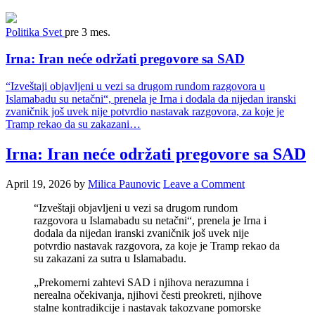
Politika
Svet
pre 3 mes.
Irna: Iran neće održati pregovore sa SAD
“Izveštaji objavljeni u vezi sa drugom rundom razgovora u
Islamabadu su netačni“, prenela je Irna i dodala da nijedan iranski
zvaničnik još uvek nije potvrdio nastavak razgovora, za koje je
Tramp rekao da su zakazani…
Irna: Iran neće održati pregovore sa SAD
April 19, 2026
by
Milica Paunovic
Leave a Comment
“Izveštaji objavljeni u vezi sa drugom rundom
razgovora u Islamabadu su netačni“, prenela je Irna i
dodala da nijedan iranski zvaničnik još uvek nije
potvrdio nastavak razgovora, za koje je Tramp rekao da
su zakazani za sutra u Islamabadu.
„Prekomerni zahtevi SAD i njihova nerazumna i
nerealna očekivanja, njihovi česti preokreti, njihove
stalne kontradikcije i nastavak takozvane pomorske