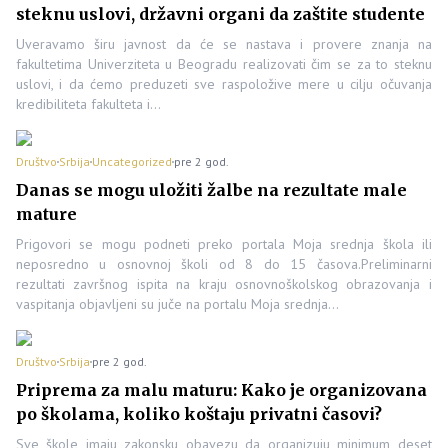
steknu uslovi, državni organi da zaštite studente
Uveravamo širu javnost da će se nastava i provere znanja na
fakultetima Univerziteta u Beogradu realizovati čim se za to steknu
uslovi, i da ćemo preduzeti sve raspoložive mere u cilju očuvanja
kredibiliteta fakulteta i…
Društvo
Srbija
Uncategorized
pre 2 god.
Danas se mogu uložiti žalbe na rezultate male
mature
Prigovori se mogu podneti preko portala Moja srednja škola ili
neposredno u osnovnoj školi od 8 do 15 časova.Preliminarni
rezultati završnog ispita na kraju osnovnoškolskog obrazovanja i
vaspitanja objavljeni su juče na portalu Moja srednja…
Društvo
Srbija
pre 2 god.
Priprema za malu maturu: Kako je organizovana
po školama, koliko koštaju privatni časovi?
Sve škole imaju zakonsku obavezu da organizuju minimum deset