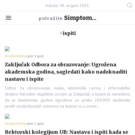
Subota, 08. avgust 2026.
Simptom...
potražite
#
ispiti
Društvo
Srbija
pre 1 god.
Zaključak Odbora za obrazovanje: Ugrožena
akademska godina, sagledati kako nadoknaditi
nastavu i ispite
Odbor za obrazovanje, nauku, tehnološki razvoj i informatičko
društvo Narodne skupštine usvojio je Zaključak, u kojem je navedeno
da je akademska godina ugrožena za preko 200.000 studenata
javnih visokoškolskih ustanova na kojima su u ovom…
Društvo
Srbija
pre 1 god.
Rektorski kolegijum UB: Nastava i ispiti kada se