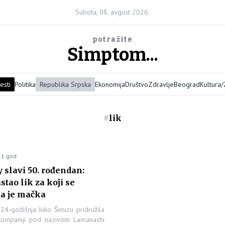
Subota, 08. avgust 2026.
potražite
Simptom...
esti
Politika
Republika Srpska
Ekonomija
Društvo
Zdravlje
Beograd
Kultura
#
lik
 1 god.
y slavi 50. rođendan:
stao lik za koji se
da je mačka
24-godišnja Juko Šimizu pridružila
kompaniji pod nazivom Lamanashi