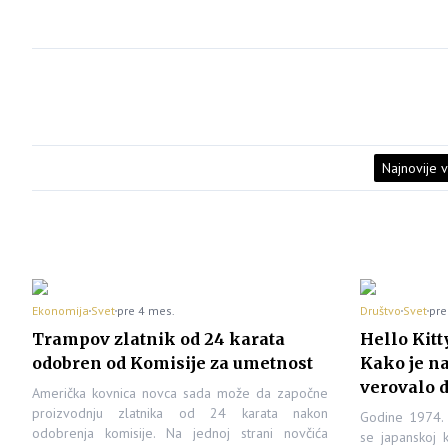
Najnovije v
Ekonomija
Svet
pre 4 mes.
Društvo
Svet
pre
Trampov zlatnik od 24 karata
Hello Kitt
odobren od Komisije za umetnost
Kako je na
verovalo 
Američka kovnica novca sada može da započne
proizvodnju zlatnika od 24 karata nakon
Godine 1974. 
odobrenja komisije. Na jednoj strani novčića
se japanskoj 