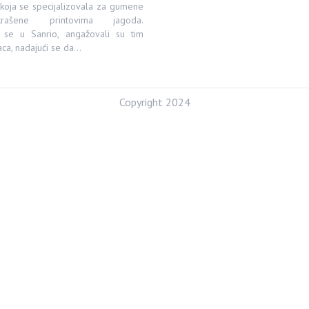
 koja se specijalizovala za gumene
rašene printovima jagoda.
i se u Sanrio, angažovali su tim
aca, nadajući se da…
Copyright 2024