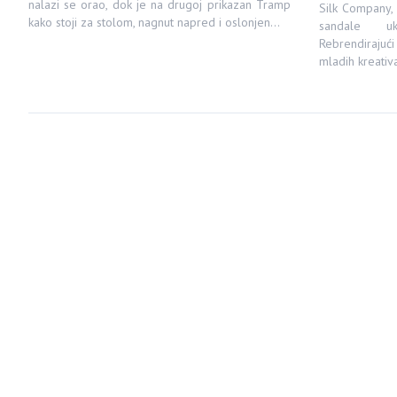
nalazi se orao, dok je na drugoj prikazan Tramp
Silk Company,
kako stoji za stolom, nagnut napred i oslonjen…
sandale uk
Rebrendirajuć
mladih kreativ