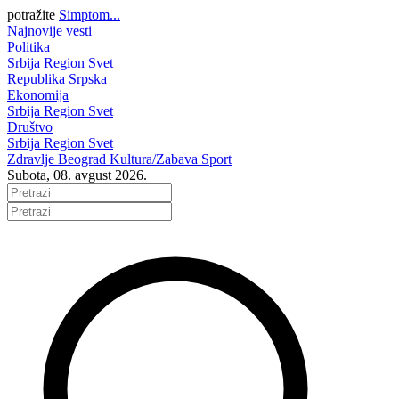
potražite
Simptom...
Najnovije vesti
Politika
Srbija
Region
Svet
Republika Srpska
Ekonomija
Srbija
Region
Svet
Društvo
Srbija
Region
Svet
Zdravlje
Beograd
Kultura/Zabava
Sport
Subota, 08. avgust 2026.