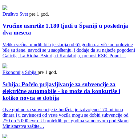
Društvo
Svet
pre 1 god.
Vrućine usmrtile 1.180 ljudi u Španiji u poslednja
dva meseca
Velika većina umrlih bila je starija od 65 godina, a više od polovine
bile su žene, navodi se u saopštenju, i dodaje da su najteže pogođeni
Galicija, La Rioha, Asturija i Kantabrija, prenosi RSE. Poput…
Ekonomija
Srbija
pre 1 god.
Srbija: Počelo prijavljivanje za subvencije za
električne automobile - ko može da konkuriše i
koliko novca se dobija
Ove godine za subvencije iz budžeta je izdvojeno 170 miliona
dinara i u zavisnosti od vrste vozila mogu se dobiti subvencije od
250 do 5.000 evra. U proteklih pet godina samo ovom podrškom
Ministarstva zaštite…