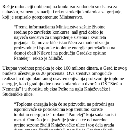
Reč je o donaciji dobijenoj na konkursu za dodelu sredstava za
nabavku, zamenu, sanaciju i rekonstrukciju kotlarnica za grejanje,
koji je raspisalo gorepomenuto Ministarstvo.
“Prema informacijama Ministarstva zaštite životne
sredine po završetku konkursa, naš grad dobio je
najveća sredstva za unapređenje sistema i kvaliteta
grejanja. Taj novac biće iskorišćen za modernizaciju
proizvodnje i isporuke toplotne energije potrošačima na
desnoj obali Nišave i na području Gradske opštine
Pantelej”, rekao je Milačić.
Ukupna vrednost projekta je oko 160 miliona dinara, a Grad iz svog
budžeta učestvuje sa 20 procenata. Ova sredstva omogućiće
realizaciju dugo planiranog osavremenjivanja proizvodnje toplotne
energije, kao i gradnju dve nove kotlarnice u dvorištu OŠ “Stefan
Nemanja” i u dvorištu objekta Pošte na uglu Knjaževačke i
Studeničke ulice.
“Toplotna energija koja će se prizvoditi na prirodni gas
isporučivaće se potrošačima koji trenutno koriste
toplotnu energiju iz Toplane “Pantelej” koja sada koristi
mazut. Ono što je najvažnije jeste da će od naredne
grejne sezone žitelji Knjaževačke ulice i tog dela grada