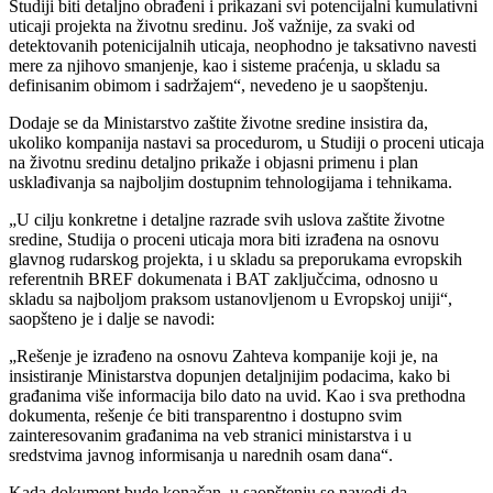
Studiji biti detaljno obrađeni i prikazani svi potencijalni kumulativni
uticaji projekta na životnu sredinu. Još važnije, za svaki od
detektovanih potenicijalnih uticaja, neophodno je taksativno navesti
mere za njihovo smanjenje, kao i sisteme praćenja, u skladu sa
definisanim obimom i sadržajem“, nevedeno je u saopštenju.
Dodaje se da Ministarstvo zaštite životne sredine insistira da,
ukoliko kompanija nastavi sa procedurom, u Studiji o proceni uticaja
na životnu sredinu detaljno prikaže i objasni primenu i plan
usklađivanja sa najboljim dostupnim tehnologijama i tehnikama.
„U cilju konkretne i detaljne razrade svih uslova zaštite životne
sredine, Studija o proceni uticaja mora biti izrađena na osnovu
glavnog rudarskog projekta, i u skladu sa preporukama evropskih
referentnih BREF dokumenata i BAT zaključcima, odnosno u
skladu sa najboljom praksom ustanovljenom u Evropskoj uniji“,
saopšteno je i dalje se navodi:
„Rešenje je izrađeno na osnovu Zahteva kompanije koji je, na
insistiranje Ministarstva dopunjen detaljnijim podacima, kako bi
građanima više informacija bilo dato na uvid. Kao i sva prethodna
dokumenta, rešenje će biti transparentno i dostupno svim
zainteresovanim građanima na veb stranici ministarstva i u
sredstvima javnog informisanja u narednih osam dana“.
Kada dokument bude konačan, u saopštenju se navodi da