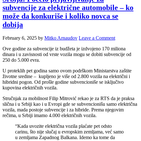
subvencije za električne automobile – ko
može da konkuriše i koliko novca se
dobija
February 6, 2025
by
Mitko Arnaudov
Leave a Comment
Ove godine za subvencije iz budžeta je izdvojeno 170 miliona
dinara i u zavisnosti od vrste vozila mogu se dobiti subvencije od
250 do 5.000 evra.
U proteklih pet godina samo ovom podrškom Ministarstva zaštite
životne sredine – kupljeno je više od 2.800 vozila na električni i
hibridni pogon. Od prošle godine subvencioniše se isključivo
kupovina električnih vozila.
Stručnjak za mobilnost Filip Mitrović rekao je za RTS da je praksa
slična i u Srbiji kao i u Evropi gde se subvencionišu samo električna
vozila, mada postoje subvencije i za hibride. Prema njegovim
rečima, u Srbiji imamo 4.000 električnih vozila.
“Kada uvozite električna vozila plaćate pet odsto
carinu, što nije slučaj u evropskim zemljama, već samo
u zemljama Zapadnog Balkana. Idemo ka tome da