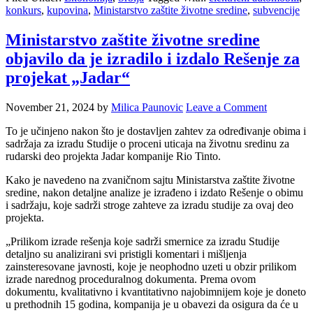
konkurs
,
kupovina
,
Ministarstvo zaštite životne sredine
,
subvencije
Ministarstvo zaštite životne sredine
objavilo da je izradilo i izdalo Rešenje za
projekat „Jadar“
November 21, 2024
by
Milica Paunovic
Leave a Comment
To je učinjeno nakon što je dostavljen zahtev za određivanje obima i
sadržaja za izradu Studije o proceni uticaja na životnu sredinu za
rudarski deo projekta Jadar kompanije Rio Tinto.
Kako je navedeno na zvaničnom sajtu Ministarstva zaštite životne
sredine, nakon detaljne analize je izrađeno i izdato Rešenje o obimu
i sadržaju, koje sadrži stroge zahteve za izradu studije za ovaj deo
projekta.
„Prilikom izrade rešenja koje sadrži smernice za izradu Studije
detaljno su analizirani svi pristigli komentari i mišljenja
zainsteresovane javnosti, koje je neophodno uzeti u obzir prilikom
izrade narednog proceduralnog dokumenta. Prema ovom
dokumentu, kvalitativno i kvantitativno najobimnijem koje je doneto
u prethodnih 15 godina, kompanija je u obavezi da osigura da će u