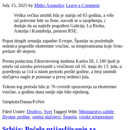
July 15, 2025
by
Mitko Arnaudov
Leave a Comment
Velika većina umrlih bila je starija od 65 godina, a više
od polovine bile su žene, navodi se u saopštenju, i
dodaje da su najteže pogođeni Galicija, La Rioha,
Asturija i Kantabrija, prenosi RSE.
Poput drugih zemalja zapadne Evrope, Španiju su poslednjih
sedmica pogodile ekstremne vrućine, sa temperaturama koje često
prelaze 40 stepeni.
Prema podacima Zdravstvenog instituta Karlos III, 1.180 ljudi je
umrlo od uzroka povezanih s vrućinom od 16. maja do 13. jula, u
poređenju sa 114 u istom periodu prošle godine, a broj smrtnih
slučajeva naglo je porastao u prvoj sedmici jula.
Tokom tog perioda bilo je 76 crvenih upozorenja za ekstremne
vrućine, a godinu dana ranije nije bilo nijednog.
Simptom/Danas/FoNet
Filed Under:
Društvo
,
Svet
Tagged With:
Ministarstvo zaštite
životne sredine
,
smrtni slučajevi
,
Španija
,
visoke temperature
Srbija: Počelo prijavljivanje za