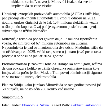
ukidamo carine”, naveo je Mitrović i istakao da sve to
implicira da su cene visoke.
Udruženja evropskih proizvođača automobila (ACEA) ističe blagi
pad prodaje električnih automobila u Evropi u odnosu na 2023.
godinu, uprkos činjenici da je čak 1,44 miliona električnih vozila
našlo put do kupaca. Ovaj pad je uglavnom posledica smanjenja
subvencija na tržištu Nemačke.
Mitrović je rekao da podaci govore da je 17 miliona isporučenih
vozila, što čini broj od 67 miliona automobila na ulicama.
Napominje da je pad ovih automobila dva odsto. Međutim, ističe da
su očekivanja za 2025. veliki rast, samo u januaru je 40 posto rasta
prodaje u odnosu na januar 2024. godine.
Prokomentarisao je zaokret Donalda Trampa ka nafti i gasu, rečima
da ona pokazuje koliko se tržišta okreću ka onim sirovinama koje
imaju, ali da pošto je Ilon Mask u Trampovoj administraciji sigurno
će se nastaviti i razvoj elektromobila.
Plan za Srbiju, kako je rekao Mitrović da se ove godine postavi još
50 punjača, na postojećih 200 koliko već imamo.
Simptom/RTS
Filed Under:
Ekonomija
,
Srbija
Tagged With:
električni automobili
,