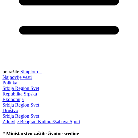
potražite
Simptom...
Najnovije vesti
Politika
Srbija
Region
Svet
Republika Srpska
Ekonomija
Srbija
Region
Svet
Društvo
Srbija
Region
Svet
Zdravlje
Beograd
Kultura/Zabava
Sport
#
Ministarstvo zaštite životne sredine