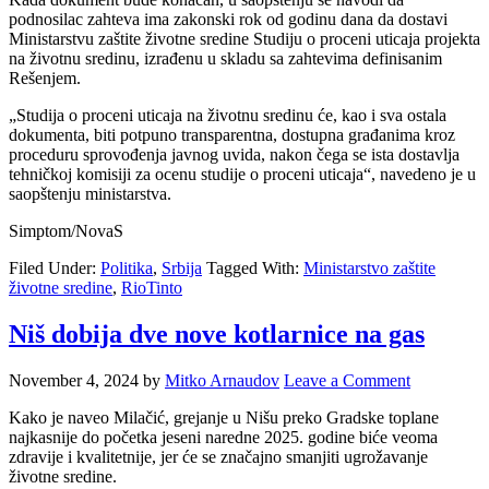
podnosilac zahteva ima zakonski rok od godinu dana da dostavi
Ministarstvu zaštite životne sredine Studiju o proceni uticaja projekta
na životnu sredinu, izrađenu u skladu sa zahtevima definisanim
Rešenjem.
„Studija o proceni uticaja na životnu sredinu će, kao i sva ostala
dokumenta, biti potpuno transparentna, dostupna građanima kroz
proceduru sprovođenja javnog uvida, nakon čega se ista dostavlja
tehničkoj komisiji za ocenu studije o proceni uticaja“, navedeno je u
saopštenju ministarstva.
Simptom/NovaS
Filed Under:
Politika
,
Srbija
Tagged With:
Ministarstvo zaštite
životne sredine
,
RioTinto
Niš dobija dve nove kotlarnice na gas
November 4, 2024
by
Mitko Arnaudov
Leave a Comment
Kako je naveo Milačić, grejanje u Nišu preko Gradske toplane
najkasnije do početka jeseni naredne 2025. godine biće veoma
zdravije i kvalitetnije, jer će se značajno smanjiti ugrožavanje
životne sredine.