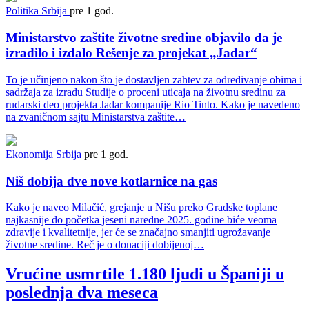
Politika
Srbija
pre 1 god.
Ministarstvo zaštite životne sredine objavilo da je
izradilo i izdalo Rešenje za projekat „Jadar“
To je učinjeno nakon što je dostavljen zahtev za određivanje obima i
sadržaja za izradu Studije o proceni uticaja na životnu sredinu za
rudarski deo projekta Jadar kompanije Rio Tinto. Kako je navedeno
na zvaničnom sajtu Ministarstva zaštite…
Ekonomija
Srbija
pre 1 god.
Niš dobija dve nove kotlarnice na gas
Kako je naveo Milačić, grejanje u Nišu preko Gradske toplane
najkasnije do početka jeseni naredne 2025. godine biće veoma
zdravije i kvalitetnije, jer će se značajno smanjiti ugrožavanje
životne sredine. Reč je o donaciji dobijenoj…
Vrućine usmrtile 1.180 ljudi u Španiji u
poslednja dva meseca