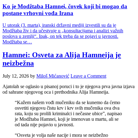
Ko je Modžtaba Hamnei, čovek koji bi mogao da
postane vrhovni vođa Irana
U utorak (3. marta), iranski državni mediji izvestili su da je
Modžtaba živ i da učestvuje u „konsultacijama i analizi važnih
poslova u zemlji“. Ipak, on tek treba da se pojavi u javnosti.
Modžtaba se…
Hamnei: Osveta za Alija Hamneija je
neizbežna
July 12, 2026
by
Miloš Mićanović
Leave a Comment
Ajatolah se oglasio u pisanoj poruci i to je njegova prva javna izjava
od sahrane njegovog oca i prethodnika Alija Hamneija.
“Kažem našem vođi mučeniku da se kunemo da ćemo
osvetiti njegovu čistu krv i krv svih mučenika ova dva
rata, koju su prolili kriminalci i nečasne ubice”, napisao
je Modžtaba Hamnei, koji je imenovan u martu, ali se
od tada nije pojavio u javnosti.
“Osveta je volja naše nacije i mora se neizbežno