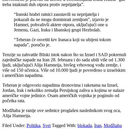
treba istaknuti duh otpora protiv neprijatelja”.
“Iranski hrabri ratnici zaustavili su neprijatelja i
pokazali da ne mogu dominirati zemljom”, izjavio je
Hamnei, pohvalivši aktere otpora, uključujući one u
Jemenu, Gazi, Iraku i libanskoj grupi Hezbolah.
“Teheran će osvetiti krv Iranaca koji su ubijeni tokom
napada”, poručio je.
Tenzije su zahvatile Bliski istok nakon što su Izrael i SAD pokrenuli
zajedničke napade na Iran 28. februara i do sada ubili više od 1.300
ljudi, uključujući Alija Hamneija, bivšeg vrhovnog vođu zemlje, i
više od 150 učenica. Više od 10.000 ljudi je povređeno u izraelskim
i američkim napadima.
Teheran je odgovorio napadima dronovima i raketama na Izrael,
Jordan, Irak i nekoliko zemalja Persijskog zaliva u kojima se nalaze
američke vojne jedinice. Osam američkih vojnika je poginulo od
početka rata.
Modžtaba je ranije ove sedmice proglašen naslednikom svog oca,
Alija Hamneija.
Filed Under:
Politika
,
Svet
Tagged With:
blokada
,
Iran
,
Modžtaba