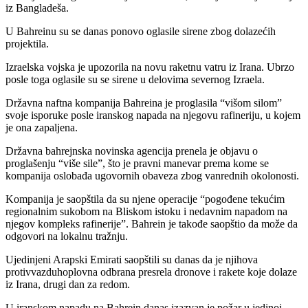
iz Bangladeša.
U Bahreinu su se danas ponovo oglasile sirene zbog dolazećih
projektila.
Izraelska vojska je upozorila na novu raketnu vatru iz Irana. Ubrzo
posle toga oglasile su se sirene u delovima severnog Izraela.
Državna naftna kompanija Bahreina je proglasila “višom silom”
svoje isporuke posle iranskog napada na njegovu rafineriju, u kojem
je ona zapaljena.
Državna bahrejnska novinska agencija prenela je objavu o
proglašenju “više sile”, što je pravni manevar prema kome se
kompanija oslobađa ugovornih obaveza zbog vanrednih okolonosti.
Kompanija je saopštila da su njene operacije “pogođene tekućim
regionalnim sukobom na Bliskom istoku i nedavnim napadom na
njegov kompleks rafinerije”. Bahrein je takođe saopštio da može da
odgovori na lokalnu tražnju.
Ujedinjeni Arapski Emirati saopštili su danas da je njihova
protivvazduhoplovna odbrana presrela dronove i rakete koje dolaze
iz Irana, drugi dan za redom.
U iranskom napadu na Bahrein danas izazvan je požar u jedinoj