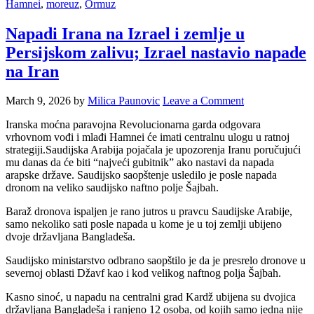
Hamnei
,
moreuz
,
Ormuz
Napadi Irana na Izrael i zemlje u
Persijskom zalivu; Izrael nastavio napade
na Iran
March 9, 2026
by
Milica Paunovic
Leave a Comment
Iranska moćna paravojna Revolucionarna garda odgovara
vrhovnom vođi i mlađi Hamnei će imati centralnu ulogu u ratnoj
strategiji.Saudijska Arabija pojačala je upozorenja Iranu poručujući
mu danas da će biti “najveći gubitnik” ako nastavi da napada
arapske države. Saudijsko saopštenje usledilo je posle napada
dronom na veliko saudijsko naftno polje Šajbah.
Baraž dronova ispaljen je rano jutros u pravcu Saudijske Arabije,
samo nekoliko sati posle napada u kome je u toj zemlji ubijeno
dvoje državljana Bangladeša.
Saudijsko ministarstvo odbrano saopštilo je da je presrelo dronove u
severnoj oblasti Džavf kao i kod velikog naftnog polja Šajbah.
Kasno sinoć, u napadu na centralni grad Kardž ubijena su dvojica
državljana Bangladeša i ranjeno 12 osoba, od kojih samo jedna nije