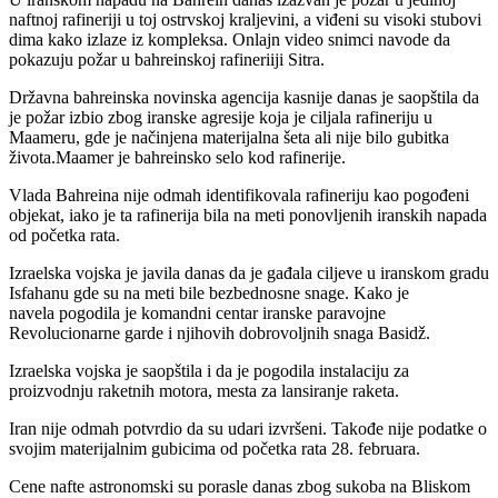
naftnoj rafineriji u toj ostrvskoj kraljevini, a viđeni su visoki stubovi
dima kako izlaze iz kompleksa. Onlajn video snimci navode da
pokazuju požar u bahreinskoj rafineriiji Sitra.
Državna bahreinska novinska agencija kasnije danas je saopštila da
je požar izbio zbog iranske agresije koja je ciljala rafineriju u
Maameru, gde je načinjena materijalna šeta ali nije bilo gubitka
života.Maamer je bahreinsko selo kod rafinerije.
Vlada Bahreina nije odmah identifikovala rafineriju kao pogođeni
objekat, iako je ta rafinerija bila na meti ponovljenih iranskih napada
od početka rata.
Izraelska vojska je javila danas da je gađala ciljeve u iranskom gradu
Isfahanu gde su na meti bile bezbednosne snage. Kako je
navela pogodila je komandni centar iranske paravojne
Revolucionarne garde i njihovih dobrovoljnih snaga Basidž.
Izraelska vojska je saopštila i da je pogodila instalaciju za
proizvodnju raketnih motora, mesta za lansiranje raketa.
Iran nije odmah potvrdio da su udari izvršeni. Takođe nije podatke o
svojim materijalnim gubicima od početka rata 28. februara.
Cene nafte astronomski su porasle danas zbog sukoba na Bliskom