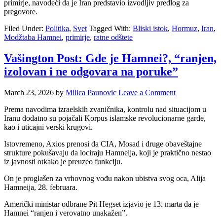
primirje, navodeći da je Iran predstavio izvodljiv predlog za
pregovore.
Filed Under:
Politika
,
Svet
Tagged With:
Bliski istok
,
Hormuz
,
Iran
,
Modžtaba Hamnei
,
primirje
,
ratne odštete
Vašington Post: Gde je Hamnei?, “ranjen,
izolovan i ne odgovara na poruke”
March 23, 2026
by
Milica Paunovic
Leave a Comment
Prema navodima izraelskih zvaničnika, kontrolu nad situacijom u
Iranu dodatno su pojačali Korpus islamske revolucionarne garde,
kao i uticajni verski krugovi.
Istovremeno, Axios prenosi da CIA, Mosad i druge obaveštajne
strukture pokušavaju da lociraju Hamneija, koji je praktično nestao
iz javnosti otkako je preuzeo funkciju.
On je proglašen za vrhovnog vođu nakon ubistva svog oca, Alija
Hamneija, 28. februara.
Američki ministar odbrane Pit Hegset izjavio je 13. marta da je
Hamnei “ranjen i verovatno unakažen”.