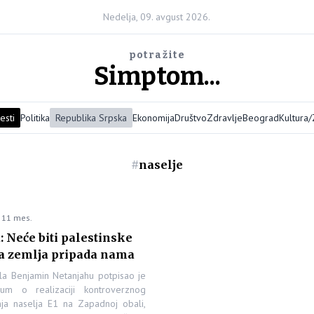
Nedelja, 09. avgust 2026.
potražite
Simptom...
esti
Politika
Republika Srpska
Ekonomija
Društvo
Zdravlje
Beograd
Kultura
#
naselje
 11 mes.
 Neće biti palestinske
va zemlja pripada nama
ela Benjamin Netanjahu potpisao je
um o realizaciji kontroverznog
nja naselja E1 na Zapadnoj obali,