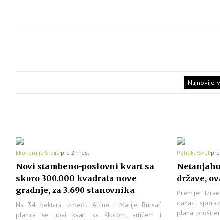
Najnovije v
Ekonomija
Srbija
pre 2 mes.
Politika
Svet
pre
Novi stambeno-poslovni kvart sa
Netanjahu:
skoro 300.000 kvadrata nove
države, o
gradnje, za 3.690 stanovnika
Premijer Izra
danas sporaz
Na 34 hektara između Altine i Marije Bursać
plana prošire
planira se novi kvart sa školom, vrtićem i