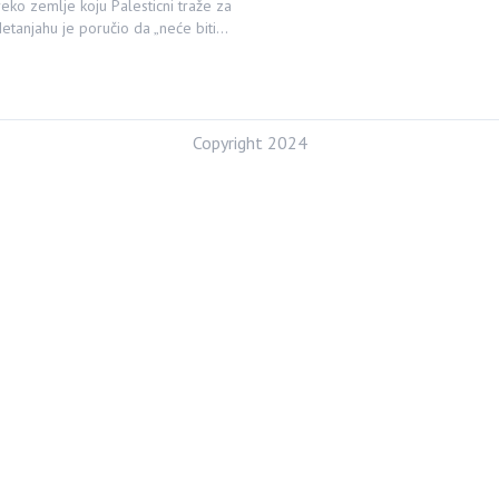
reko zemlje koju Palesticni traže za
Netanjahu je poručio da „neće biti…
Copyright 2024