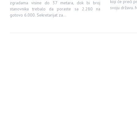
koji će preći p
zgradama visine do 37 metara, dok bi broj
svoju državu. 
stanovnika trebalo da poraste sa 2.280 na
gotovo 6.000. Sekretarijat za…