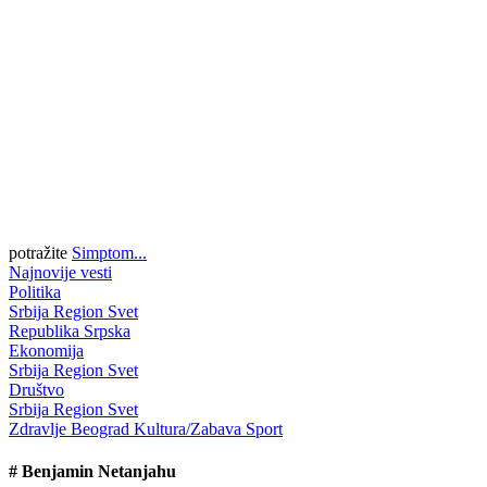
potražite
Simptom...
Najnovije vesti
Politika
Srbija
Region
Svet
Republika Srpska
Ekonomija
Srbija
Region
Svet
Društvo
Srbija
Region
Svet
Zdravlje
Beograd
Kultura/Zabava
Sport
#
Benjamin Netanjahu