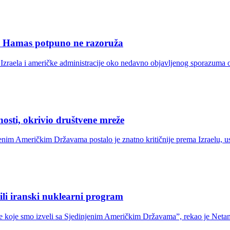
se Hamas potpuno ne razoruža
Izraela i američke administracije oko nedavno objavljenog sporazuma o 
osti, okrivio društvene mreže
nim Američkim Državama postalo je znatno kritičnije prema Izraelu, us
ili iranski nuklearni program
e koje smo izveli sa Sjedinjenim Američkim Državama”, rekao je Netanj