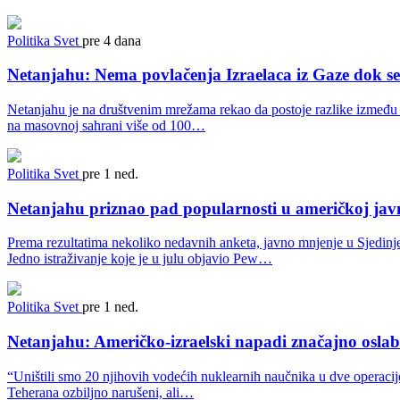
Politika
Svet
pre 4 dana
Netanjahu: Nema povlačenja Izraelaca iz Gaze dok 
Netanjahu je na društvenim mrežama rekao da postoje razlike između 
na masovnoj sahrani više od 100…
Politika
Svet
pre 1 ned.
Netanjahu priznao pad popularnosti u američkoj javn
Prema rezultatima nekoliko nedavnih anketa, javno mnjenje u Sjedinje
Jedno istraživanje koje je u julu objavio Pew…
Politika
Svet
pre 1 ned.
Netanjahu: Američko-izraelski napadi značajno oslab
“Uništili smo 20 njihovih vodećih nuklearnih naučnika u dve operacij
Teherana ozbiljno narušeni, ali…