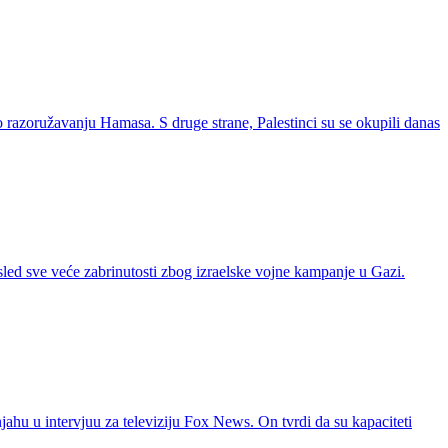
razoružavanju Hamasa. S druge strane, Palestinci su se okupili danas
led sve veće zabrinutosti zbog izraelske vojne kampanje u Gazi.
ahu u intervjuu za televiziju Fox News. On tvrdi da su kapaciteti