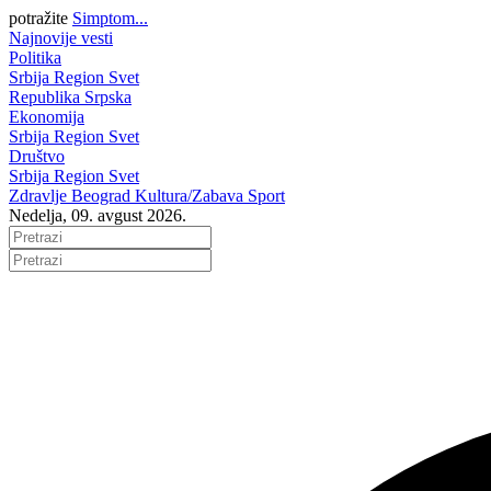
potražite
Simptom...
Najnovije vesti
Politika
Srbija
Region
Svet
Republika Srpska
Ekonomija
Srbija
Region
Svet
Društvo
Srbija
Region
Svet
Zdravlje
Beograd
Kultura/Zabava
Sport
Nedelja, 09. avgust 2026.