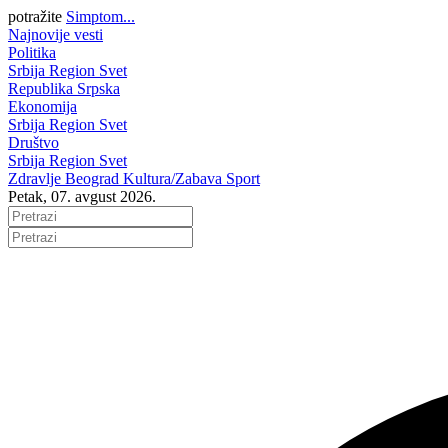
potražite
Simptom...
Najnovije vesti
Politika
Srbija
Region
Svet
Republika Srpska
Ekonomija
Srbija
Region
Svet
Društvo
Srbija
Region
Svet
Zdravlje
Beograd
Kultura/Zabava
Sport
Petak, 07. avgust 2026.