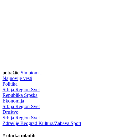
potražite
Simptom...
Najnovije vesti
Politika
Srbija
Region
Svet
Republika Srpska
Ekonomija
Srbija
Region
Svet
Društvo
Srbija
Region
Svet
Zdravlje
Beograd
Kultura/Zabava
Sport
#
obuka mladih