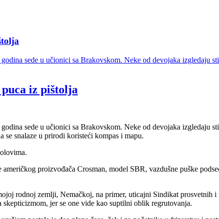
tolja
godina sede u učionici sa Brakovskom. Neke od devojaka izgledaju stid
puca iz pištolja
 godina sede u učionici sa Brakovskom. Neke od devojaka izgledaju sti
 se snalaze u prirodi koristeći kompas i mapu.
tolovima.
ne američkog proizvođača Crosman, model SBR, vazdušne puške podsećaj
oj rodnoj zemlji, Nemačkoj, na primer, uticajni Sindikat prosvetnih i 
a skepticizmom, jer se one vide kao suptilni oblik regrutovanja.