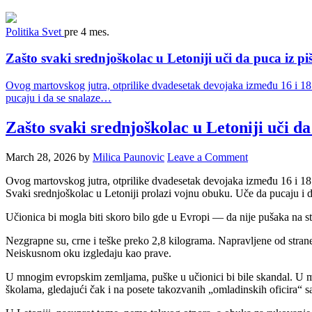
Politika
Svet
pre 4 mes.
Zašto svaki srednjoškolac u Letoniji uči da puca iz piš
Ovog martovskog jutra, otprilike dvadesetak devojaka između 16 i 18 
pucaju i da se snalaze…
Zašto svaki srednjoškolac u Letoniji uči da 
March 28, 2026
by
Milica Paunovic
Leave a Comment
Ovog martovskog jutra, otprilike dvadesetak devojaka između 16 i 18
Svaki srednjoškolac u Letoniji prolazi vojnu obuku. Uče da pucaju i da
Učionica bi mogla biti skoro bilo gde u Evropi — da nije pušaka na s
Nezgrapne su, crne i teške preko 2,8 kilograma. Napravljene od stra
Neiskusnom oku izgledaju kao prave.
U mnogim evropskim zemljama, puške u učionici bi bile skandal. U moj
školama, gledajući čak i na posete takozvanih „omladinskih oficira“ s