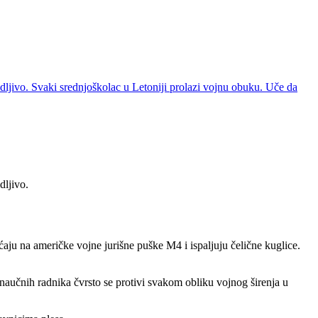
ljivo. Svaki srednjoškolac u Letoniji prolazi vojnu obuku. Uče da
dljivo.
u na američke vojne jurišne puške M4 i ispaljuju čelične kuglice.
naučnih radnika čvrsto se protivi svakom obliku vojnog širenja u