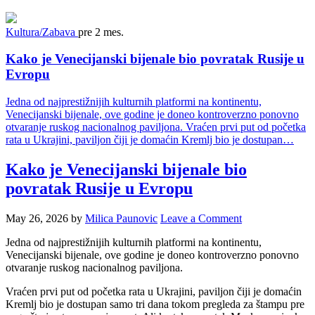
Kultura/Zabava
pre 2 mes.
Kako je Venecijanski bijenale bio povratak Rusije u
Evropu
Jedna od najprestižnijih kulturnih platformi na kontinentu,
Venecijanski bijenale, ove godine je doneo kontroverzno ponovno
otvaranje ruskog nacionalnog paviljona. Vraćen prvi put od početka
rata u Ukrajini, paviljon čiji je domaćin Kremlj bio je dostupan…
Kako je Venecijanski bijenale bio
povratak Rusije u Evropu
May 26, 2026
by
Milica Paunovic
Leave a Comment
Jedna od najprestižnijih kulturnih platformi na kontinentu,
Venecijanski bijenale, ove godine je doneo kontroverzno ponovno
otvaranje ruskog nacionalnog paviljona.
Vraćen prvi put od početka rata u Ukrajini, paviljon čiji je domaćin
Kremlj bio je dostupan samo tri dana tokom pregleda za štampu pre