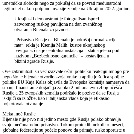
umetničku slobodu nego za pokušaj da se povrati međunarodni
legitimitet nakon potpune invazije zemlje na Ukrajinu 2022. godine.
Ukrajinski demonstrant je fotografisan ispred
zatvorenog ruskog paviljona na dan zvaničnog
otvaranja Bijenala za javnost.
„Prisustvo Rusije na Bijenalu je pokušaj normalizacije
rata“, rekla je Ksenija Malih, kustos ukrajinskog
paviljona, čija je centralna instalacija – statua jelena pod
nazivom „Bezbednosne garancije“ – postavljena u
blizini zgrade Rusije.
Ove zabrinutosti su već izazvale oštru političku reakciju mnogo pre
nego što je bijenale otvorilo svoja vrata: u aprilu je šefica spoljne
politike EU Kaja Kalas objavila da Evropska komisija namerava da
smanji finansiranje događaja za oko 2 miliona evra zbog učešća
Rusije a 25 evropskih zemalja podržalo je pozive da se Rusija
isključi sa izložbe, kao i italijanska vlada koja je efikasno
bojkotovala otvaranje.
Meka moć Rusije
Bijenale nije prvo niti jedino mesto gde Rusija polako obnavlja
svoje međunarodno prisustvo. Tokom proteklih nekoliko meseci,
globalne federacije su počele ponovo da primaju ruske sportiste u