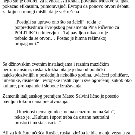
nego što je otvoren za javnost. Ali kratak povratak Moskve se ipak
pokazao efikasnim, primoravajući Evropu da ponovo otvori debatu
za koju su mnogi mislili da je već rešena.
„Postigli su upravo ono što su želeli“, rekla je
potpredsednica Evropskog parlamenta Pina Pičierno za
POLITIKO u intervjuu. „Taj paviljon nikada nije
trebalo da se otvori… Postao je himna režimskoj
propagandi.“
Sa džinovskim cvetnim instalacijama i raznim muzičkim
performansima, ruska izložba bila je jedna od politički
najeksplozivnijih u poslednjih nekoliko godina, uvlačeći političare,
umetnike, disidente i evropske institucije u sve ogorčeniji sukob oko
kulture, propagande i slobode izražavanja.
Zamenik italijanskog premijera Mateo Salvini lično je posetio
paviljon tokom dana pre otvaranja.
„Umetnost nema granice, nema cenzuru, nema šalu“,
rekao je. „Kultura i sport treba da ostanu neutralni
prostori i mesta susreta.“
Ali za kritičare učešća Rusije, ruska izložba je bila manje vezana za