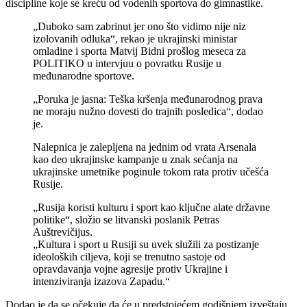
discipline koje se kreću od vodenih sportova do gimnastike.
„Duboko sam zabrinut jer ono što vidimo nije niz
izolovanih odluka“, rekao je ukrajinski ministar
omladine i sporta Matvij Bidni prošlog meseca za
POLITIKO u intervjuu o povratku Rusije u
međunarodne sportove.
„Poruka je jasna: Teška kršenja međunarodnog prava
ne moraju nužno dovesti do trajnih posledica“, dodao
je.
Nalepnica je zalepljena na jednim od vrata Arsenala
kao deo ukrajinske kampanje u znak sećanja na
ukrajinske umetnike poginule tokom rata protiv učešća
Rusije.
„Rusija koristi kulturu i sport kao ključne alate državne
politike“, složio se litvanski poslanik Petras
Auštrevičijus.
„Kultura i sport u Rusiji su uvek služili za postizanje
ideoloških ciljeva, koji se trenutno sastoje od
opravdavanja vojne agresije protiv Ukrajine i
intenziviranja izazova Zapadu.“
Dodao je da se očekuje da će u predstojećem godišnjem izveštaju