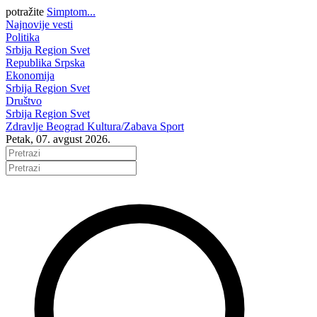
potražite
Simptom...
Najnovije vesti
Politika
Srbija
Region
Svet
Republika Srpska
Ekonomija
Srbija
Region
Svet
Društvo
Srbija
Region
Svet
Zdravlje
Beograd
Kultura/Zabava
Sport
Petak, 07. avgust 2026.