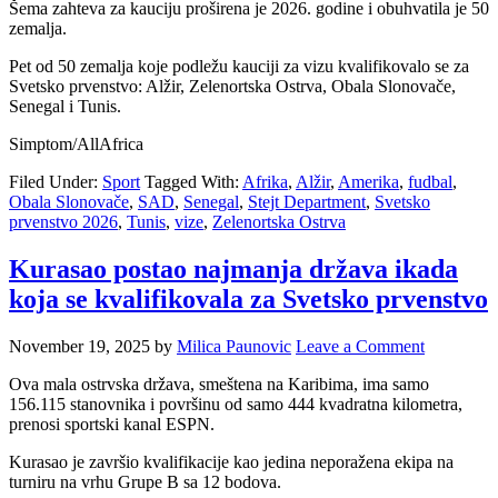
Šema zahteva za kauciju proširena je 2026. godine i obuhvatila je 50
zemalja.
Pet od 50 zemalja koje podležu kauciji za vizu kvalifikovalo se za
Svetsko prvenstvo: Alžir, Zelenortska Ostrva, Obala Slonovače,
Senegal i Tunis.
Simptom/AllAfrica
Filed Under:
Sport
Tagged With:
Afrika
,
Alžir
,
Amerika
,
fudbal
,
Obala Slonovače
,
SAD
,
Senegal
,
Stejt Department
,
Svetsko
prvenstvo 2026
,
Tunis
,
vize
,
Zelenortska Ostrva
Kurasao postao najmanja država ikada
koja se kvalifikovala za Svetsko prvenstvo
November 19, 2025
by
Milica Paunovic
Leave a Comment
Ova mala ostrvska država, smeštena na Karibima, ima samo
156.115 stanovnika i površinu od samo 444 kvadratna kilometra,
prenosi sportski kanal ESPN.
Kurasao je završio kvalifikacije kao jedina neporažena ekipa na
turniru na vrhu Grupe B sa 12 bodova.