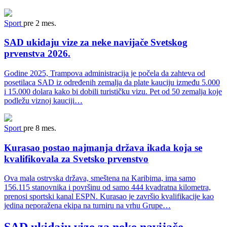
Sport
pre 2 mes.
SAD ukidaju vize za neke navijače Svetskog
prvenstva 2026.
Godine 2025, Trampova administracija je počela da zahteva od
posetilaca SAD iz određenih zemalja da plate kauciju između 5.000
i 15.000 dolara kako bi dobili turističku vizu. Pet od 50 zemalja koje
podležu viznoj kauciji…
Sport
pre 8 mes.
Kurasao postao najmanja država ikada koja se
kvalifikovala za Svetsko prvenstvo
Ova mala ostrvska država, smeštena na Karibima, ima samo
156.115 stanovnika i površinu od samo 444 kvadratna kilometra,
prenosi sportski kanal ESPN. Kurasao je završio kvalifikacije kao
jedina neporažena ekipa na turniru na vrhu Grupe…