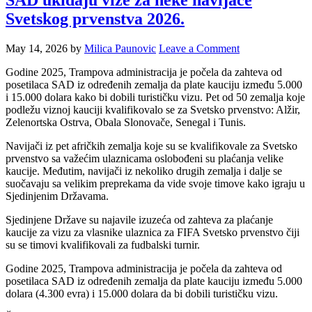
SAD ukidaju vize za neke navijače
Svetskog prvenstva 2026.
May 14, 2026
by
Milica Paunovic
Leave a Comment
Godine 2025, Trampova administracija je počela da zahteva od
posetilaca SAD iz određenih zemalja da plate kauciju između 5.000
i 15.000 dolara kako bi dobili turističku vizu. Pet od 50 zemalja koje
podležu viznoj kauciji kvalifikovalo se za Svetsko prvenstvo: Alžir,
Zelenortska Ostrva, Obala Slonovače, Senegal i Tunis.
Navijači iz pet afričkih zemalja koje su se kvalifikovale za Svetsko
prvenstvo sa važećim ulaznicama oslobođeni su plaćanja velike
kaucije. Međutim, navijači iz nekoliko drugih zemalja i dalje se
suočavaju sa velikim preprekama da vide svoje timove kako igraju u
Sjedinjenim Državama.
Sjedinjene Države su najavile izuzeća od zahteva za plaćanje
kaucije za vizu za vlasnike ulaznica za FIFA Svetsko prvenstvo čiji
su se timovi kvalifikovali za fudbalski turnir.
Godine 2025, Trampova administracija je počela da zahteva od
posetilaca SAD iz određenih zemalja da plate kauciju između 5.000
dolara (4.300 evra) i 15.000 dolara da bi dobili turističku vizu.