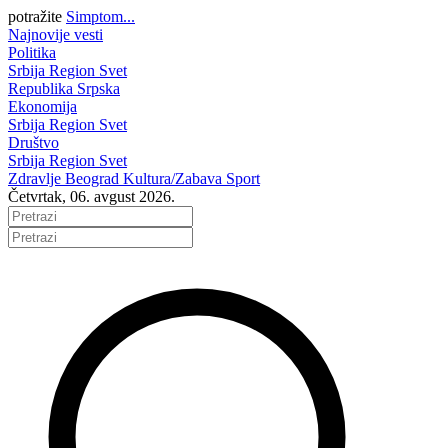
potražite
Simptom...
Najnovije vesti
Politika
Srbija
Region
Svet
Republika Srpska
Ekonomija
Srbija
Region
Svet
Društvo
Srbija
Region
Svet
Zdravlje
Beograd
Kultura/Zabava
Sport
Četvrtak, 06. avgust 2026.