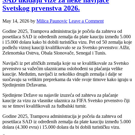
SAD ukidaju vize za neke navijače
Svetskog prvenstva 2026.
May 14, 2026
by
Milica Paunovic
Leave a Comment
Godine 2025, Trampova administracija je počela da zahteva od
posetilaca SAD iz određenih zemalja da plate kauciju između 5.000
i 15.000 dolara kako bi dobili turističku vizu. Pet od 50 zemalja koje
podležu viznoj kauciji kvalifikovalo se za Svetsko prvenstvo: Alžir,
Zelenortska Ostrva, Obala Slonovače, Senegal i Tunis.
Navijači iz pet afričkih zemalja koje su se kvalifikovale za Svetsko
prvenstvo sa važećim ulaznicama oslobođeni su plaćanja velike
kaucije. Međutim, navijači iz nekoliko drugih zemalja i dalje se
suočavaju sa velikim preprekama da vide svoje timove kako igraju u
Sjedinjenim Državama.
Sjedinjene Države su najavile izuzeća od zahteva za plaćanje
kaucije za vizu za vlasnike ulaznica za FIFA Svetsko prvenstvo čiji
su se timovi kvalifikovali za fudbalski turnir.
Godine 2025, Trampova administracija je počela da zahteva od
posetilaca SAD iz određenih zemalja da plate kauciju između 5.000
dolara (4.300 evra) i 15.000 dolara da bi dobili turističku vizu.