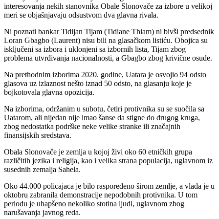
interesovanja nekih stanovnika Obale Slonovače za izbore u velikoj
meri se objašnjavaju odsustvom dva glavna rivala.
Ni poznati bankar Tidijan Tijam (Tidiane Thiam) ni bivši predsednik
Loran Gbagbo (Laurent) nisu bili na glasačkom listiću. Obojica su
isključeni sa izbora i uklonjeni sa izbornih lista, Tijam zbog
problema utvrđivanja nacionalnosti, a Gbagbo zbog krivične osude.
Na prethodnim izborima 2020. godine, Uatara je osvojio 94 odsto
glasova uz izlaznost nešto iznad 50 odsto, na glasanju koje je
bojkotovala glavna opozicija.
Na izborima, održanim u subotu, četiri protivnika su se suočila sa
Uatarom, ali nijedan nije imao šanse da stigne do drugog kruga,
zbog nedostatka podrške neke velike stranke ili značajnih
finansijskih sredstava.
Obala Slonovače je zemlja u kojoj živi oko 60 etničkih grupa
različitih jezika i religija, kao i velika strana populacija, uglavnom iz
susednih zemalja Sahela.
Oko 44.000 policajaca je bilo raspoređeno širom zemlje, a vlada je u
oktobru zabranila demonstracije nepodobnih protivnika. U tom
periodu je uhapšeno nekoliko stotina ljudi, uglavnom zbog
narušavanja javnog reda.