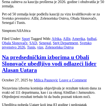
Šema zahteva za kauciju proširena je 2026. godine i obuhvatila je 50
zemalja.
Pet od 50 zemalja koje podležu kauciji za vizu kvalifikovalo se za
Svetsko prvenstvo: Alžir, Zelenortska Ostrva, Obala Slonovače,
Senegal i Tunis.
Simptom/AllAfrica
Filed Under:
Sport
Tagged With:
Afrika
,
Alžir
,
Amerika
,
fudbal
,
Obala Slonovače
,
SAD
,
Senegal
,
Stejt Department
,
Svetsko
prvenstvo 2026
,
Tunis
,
vize
,
Zelenortska Ostrva
Na predsedničkim izborima u Obali
Slonovače ubedljivo vodi odlazeći lider
Alasan Uatara
October 27, 2025
by
Milica Paunovic
Leave a Comment
Nezavisna izborna komisija objavljivala je rezultate tokom dana za
svaki od 111 departmana, kao i za okrug Abidžan i Jamusukro.
Objedinjeni rezultati trebalo bi da budu poznati tokom noći.
Ubedljiva pobeda Uatare koji ima 83 godine i nedostatak