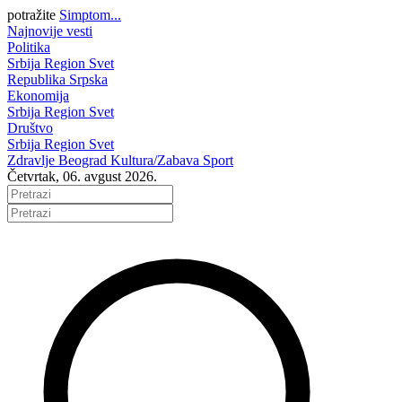
potražite
Simptom...
Najnovije vesti
Politika
Srbija
Region
Svet
Republika Srpska
Ekonomija
Srbija
Region
Svet
Društvo
Srbija
Region
Svet
Zdravlje
Beograd
Kultura/Zabava
Sport
Četvrtak, 06. avgust 2026.