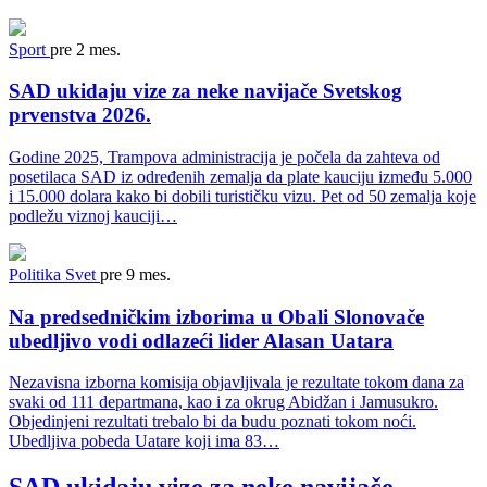
Sport
pre 2 mes.
SAD ukidaju vize za neke navijače Svetskog
prvenstva 2026.
Godine 2025, Trampova administracija je počela da zahteva od
posetilaca SAD iz određenih zemalja da plate kauciju između 5.000
i 15.000 dolara kako bi dobili turističku vizu. Pet od 50 zemalja koje
podležu viznoj kauciji…
Politika
Svet
pre 9 mes.
Na predsedničkim izborima u Obali Slonovače
ubedljivo vodi odlazeći lider Alasan Uatara
Nezavisna izborna komisija objavljivala je rezultate tokom dana za
svaki od 111 departmana, kao i za okrug Abidžan i Jamusukro.
Objedinjeni rezultati trebalo bi da budu poznati tokom noći.
Ubedljiva pobeda Uatare koji ima 83…