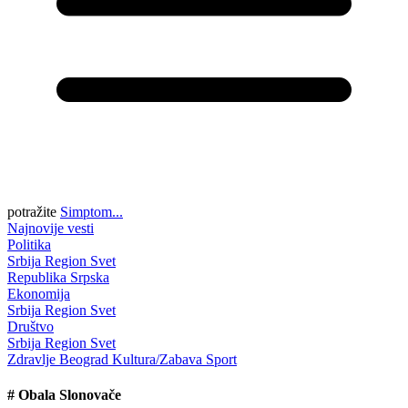
potražite
Simptom...
Najnovije vesti
Politika
Srbija
Region
Svet
Republika Srpska
Ekonomija
Srbija
Region
Svet
Društvo
Srbija
Region
Svet
Zdravlje
Beograd
Kultura/Zabava
Sport
#
Obala Slonovače