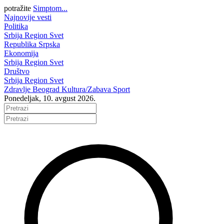
potražite
Simptom...
Najnovije vesti
Politika
Srbija
Region
Svet
Republika Srpska
Ekonomija
Srbija
Region
Svet
Društvo
Srbija
Region
Svet
Zdravlje
Beograd
Kultura/Zabava
Sport
Ponedeljak, 10. avgust 2026.