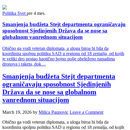
Politika
Svet
pre 4 mes.
Smanjenja budžeta Stejt departmenta ograničavaju
sposobnost Sjedinjenih Država da se nose sa
globalnom vanrednom situacijom
Obično ga vodi veteran diplomata, a uloga biroa bi bila da
koordinira spoljnu politiku SAD u regionu od 18 zemalja, od kojih
je veliki deo postao haotično bojno polje obeleženo napadima
dronova i raketa, dok…
Smanjenja budžeta Stejt departmenta
ograničavaju sposobnost Sjedinjenih
Država da se nose sa globalnom
vanrednom situacijom
March 19, 2026
by
Milica Paunovic
Leave a Comment
Obično ga vodi veteran diplomata, a uloga biroa bi bila da
koordinira spoljnu politiku SAD u regionu od 18 zemalja, od kojih