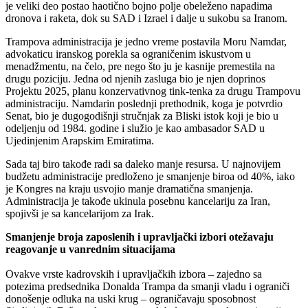
je veliki deo postao haotično bojno polje obeleženo napadima
dronova i raketa, dok su SAD i Izrael i dalje u sukobu sa Iranom.
Trampova administracija je jedno vreme postavila Moru Namdar,
advokaticu iranskog porekla sa ograničenim iskustvom u
menadžmentu, na čelo, pre nego što ju je kasnije premestila na
drugu poziciju. Jedna od njenih zasluga bio je njen doprinos
Projektu 2025, planu konzervativnog tink-tenka za drugu Trampovu
administraciju. Namdarin poslednji prethodnik, koga je potvrdio
Senat, bio je dugogodišnji stručnjak za Bliski istok koji je bio u
odeljenju od 1984. godine i služio je kao ambasador SAD u
Ujedinjenim Arapskim Emiratima.
Sada taj biro takođe radi sa daleko manje resursa. U najnovijem
budžetu administracije predloženo je smanjenje biroa od 40%, iako
je Kongres na kraju usvojio manje dramatična smanjenja.
Administracija je takođe ukinula posebnu kancelariju za Iran,
spojivši je sa kancelarijom za Irak.
Smanjenje broja zaposlenih i upravljački izbori otežavaju
reagovanje u vanrednim situacijama
Ovakve vrste kadrovskih i upravljačkih izbora – zajedno sa
potezima predsednika Donalda Trampa da smanji vladu i ograniči
donošenje odluka na uski krug – ograničavaju sposobnost