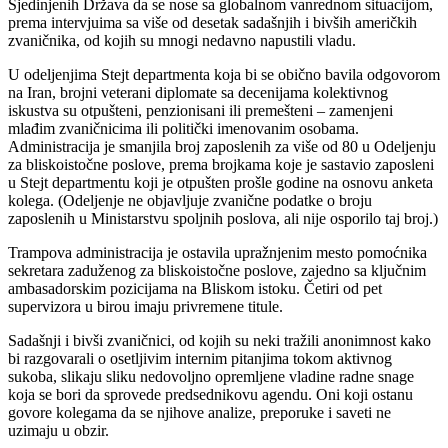
Sjedinjenih Država da se nose sa globalnom vanrednom situacijom,
prema intervjuima sa više od desetak sadašnjih i bivših američkih
zvaničnika, od kojih su mnogi nedavno napustili vladu.
U odeljenjima Stejt departmenta koja bi se obično bavila odgovorom
na Iran, brojni veterani diplomate sa decenijama kolektivnog
iskustva su otpušteni, penzionisani ili premešteni – zamenjeni
mlađim zvaničnicima ili politički imenovanim osobama.
Administracija je smanjila broj zaposlenih za više od 80 u Odeljenju
za bliskoistočne poslove, prema brojkama koje je sastavio zaposleni
u Stejt departmentu koji je otpušten prošle godine na osnovu anketa
kolega. (Odeljenje ne objavljuje zvanične podatke o broju
zaposlenih u Ministarstvu spoljnih poslova, ali nije osporilo taj broj.)
Trampova administracija je ostavila upražnjenim mesto pomoćnika
sekretara zaduženog za bliskoistočne poslove, zajedno sa ključnim
ambasadorskim pozicijama na Bliskom istoku. Četiri od pet
supervizora u birou imaju privremene titule.
Sadašnji i bivši zvaničnici, od kojih su neki tražili anonimnost kako
bi razgovarali o osetljivim internim pitanjima tokom aktivnog
sukoba, slikaju sliku nedovoljno opremljene vladine radne snage
koja se bori da sprovede predsednikovu agendu. Oni koji ostanu
govore kolegama da se njihove analize, preporuke i saveti ne
uzimaju u obzir.