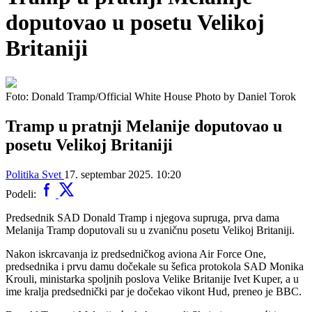
doputovao u posetu Velikoj
Britaniji
Foto: Donald Tramp/Official White House Photo by Daniel Torok
Tramp u pratnji Melanije doputovao u
posetu Velikoj Britaniji
Politika
Svet
17. septembar 2025. 10:20
Podeli:
Predsednik SAD Donald Tramp i njegova supruga, prva dama
Melanija Tramp doputovali su u zvaničnu posetu Velikoj Britaniji.
Nakon iskrcavanja iz predsedničkog aviona Air Force One,
predsednika i prvu damu dočekale su šefica protokola SAD Monika
Krouli, ministarka spoljnih poslova Velike Britanije Ivet Kuper, a u
ime kralja predsednički par je dočekao vikont Hud, preneo je BBC.