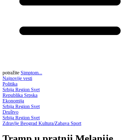
potražite
Simptom...
Najnovije vesti
Politika
Srbija
Region
Svet
Republika Srpska
Ekonomija
Srbija
Region
Svet
Društvo
Srbija
Region
Svet
Zdravlje
Beograd
Kultura/Zabava
Sport
Tramp u pratnji Melanije