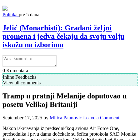
Politika
pre 5 dana
Jelić (Monarhisti): Građani željni
promena i jedva čekaju da svoju volju
iskažu na izborima
0
Komentara
Inline Feedbacks
View all comments
Tramp u pratnji Melanije doputovao u
posetu Velikoj Britaniji
September 17, 2025
by
Milica Paunovic
Leave a Comment
Nakon iskrcavanja iz predsedničkog aviona Air Force One,
predsednika i prvu damu dočekale su šefica protokola SAD Monika
Krouli, ministarka spoljnih poslova Velike Britanije Ivet Kuper, a u