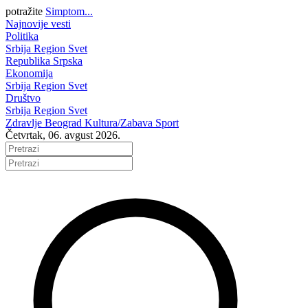
potražite
Simptom...
Najnovije vesti
Politika
Srbija
Region
Svet
Republika Srpska
Ekonomija
Srbija
Region
Svet
Društvo
Srbija
Region
Svet
Zdravlje
Beograd
Kultura/Zabava
Sport
Četvrtak, 06. avgust 2026.