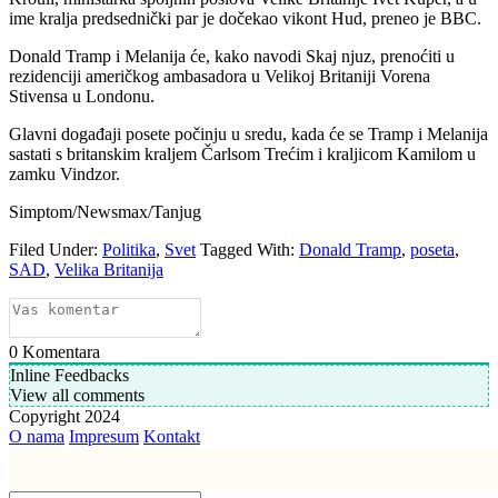
ime kralja predsednički par je dočekao vikont Hud, preneo je BBC.
Donald Tramp i Melanija će, kako navodi Skaj njuz, prenoćiti u
rezidenciji američkog ambasadora u Velikoj Britaniji Vorena
Stivensa u Londonu.
Glavni događaji posete počinju u sredu, kada će se Tramp i Melanija
sastati s britanskim kraljem Čarlsom Trećim i kraljicom Kamilom u
zamku Vindzor.
Simptom/Newsmax/Tanjug
Filed Under:
Politika
,
Svet
Tagged With:
Donald Tramp
,
poseta
,
SAD
,
Velika Britanija
0
Komentara
Inline Feedbacks
View all comments
Copyright 2024
O nama
Impresum
Kontakt