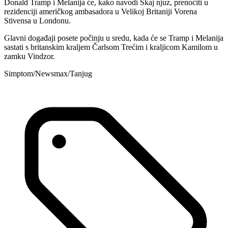
Donald Tramp i Melanija će, kako navodi Skaj njuz, prenoćiti u
rezidenciji američkog ambasadora u Velikoj Britaniji Vorena
Stivensa u Londonu.
Glavni događaji posete počinju u sredu, kada će se Tramp i Melanija
sastati s britanskim kraljem Čarlsom Trećim i kraljicom Kamilom u
zamku Vindzor.
Simptom/Newsmax/Tanjug