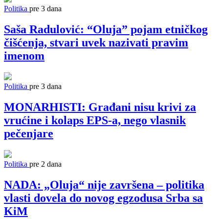
Politika
pre 3 dana
Saša Radulović: “Oluja” pojam etničkog
čišćenja, stvari uvek nazivati pravim
imenom
Politika
pre 3 dana
MONARHISTI: Građani nisu krivi za
vrućine i kolaps EPS-a, nego vlasnik
pečenjare
Politika
pre 2 dana
NADA: „Oluja“ nije završena – politika
vlasti dovela do novog egzodusa Srba sa
KiM