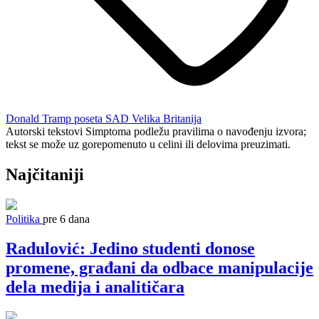
Donald Tramp
poseta
SAD
Velika Britanija
Autorski tekstovi Simptoma podležu pravilima o navođenju izvora;
tekst se može uz gorepomenuto u celini ili delovima preuzimati.
Najčitaniji
Politika
pre 6 dana
Radulović: Jedino studenti donose
promene, građani da odbace manipulacije
dela medija i analitičara