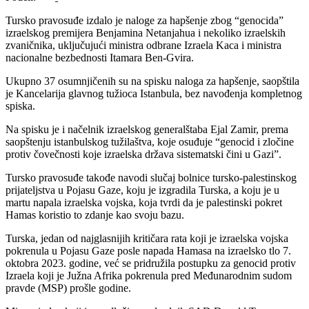
Tursko pravosuđe izdalo je naloge za hapšenje zbog “genocida”
izraelskog premijera Benjamina Netanjahua i nekoliko izraelskih
zvaničnika, uključujući ministra odbrane Izraela Kaca i ministra
nacionalne bezbednosti Itamara Ben-Gvira.
Ukupno 37 osumnjičenih su na spisku naloga za hapšenje, saopštila
je Kancelarija glavnog tužioca Istanbula, bez navođenja kompletnog
spiska.
Na spisku je i načelnik izraelskog generalštaba Ejal Zamir, prema
saopštenju istanbulskog tužilaštva, koje osuđuje “genocid i zločine
protiv čovečnosti koje izraelska država sistematski čini u Gazi”.
Tursko pravosuđe takođe navodi slučaj bolnice tursko-palestinskog
prijateljstva u Pojasu Gaze, koju je izgradila Turska, a koju je u
martu napala izraelska vojska, koja tvrdi da je palestinski pokret
Hamas koristio to zdanje kao svoju bazu.
Turska, jedan od najglasnijih kritičara rata koji je izraelska vojska
pokrenula u Pojasu Gaze posle napada Hamasa na izraelsko tlo 7.
oktobra 2023. godine, već se pridružila postupku za genocid protiv
Izraela koji je Južna Afrika pokrenula pred Međunarodnim sudom
pravde (MSP) prošle godine.