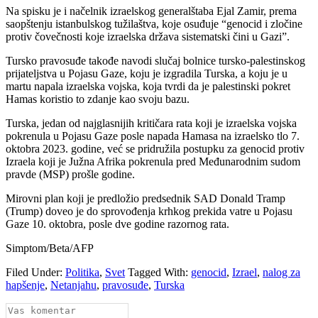
Na spisku je i načelnik izraelskog generalštaba Ejal Zamir, prema
saopštenju istanbulskog tužilaštva, koje osuđuje “genocid i zločine
protiv čovečnosti koje izraelska država sistematski čini u Gazi”.
Tursko pravosuđe takođe navodi slučaj bolnice tursko-palestinskog
prijateljstva u Pojasu Gaze, koju je izgradila Turska, a koju je u
martu napala izraelska vojska, koja tvrdi da je palestinski pokret
Hamas koristio to zdanje kao svoju bazu.
Turska, jedan od najglasnijih kritičara rata koji je izraelska vojska
pokrenula u Pojasu Gaze posle napada Hamasa na izraelsko tlo 7.
oktobra 2023. godine, već se pridružila postupku za genocid protiv
Izraela koji je Južna Afrika pokrenula pred Međunarodnim sudom
pravde (MSP) prošle godine.
Mirovni plan koji je predložio predsednik SAD Donald Tramp
(Trump) doveo je do sprovođenja krhkog prekida vatre u Pojasu
Gaze 10. oktobra, posle dve godine razornog rata.
Simptom/Beta/AFP
Filed Under:
Politika
,
Svet
Tagged With:
genocid
,
Izrael
,
nalog za
hapšenje
,
Netanjahu
,
pravosuđe
,
Turska