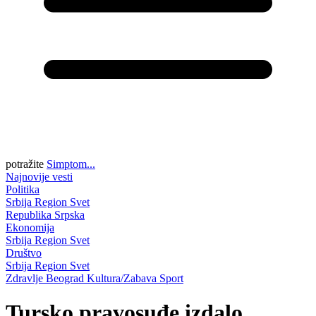
potražite
Simptom...
Najnovije vesti
Politika
Srbija
Region
Svet
Republika Srpska
Ekonomija
Srbija
Region
Svet
Društvo
Srbija
Region
Svet
Zdravlje
Beograd
Kultura/Zabava
Sport
Tursko pravosuđe izdalo