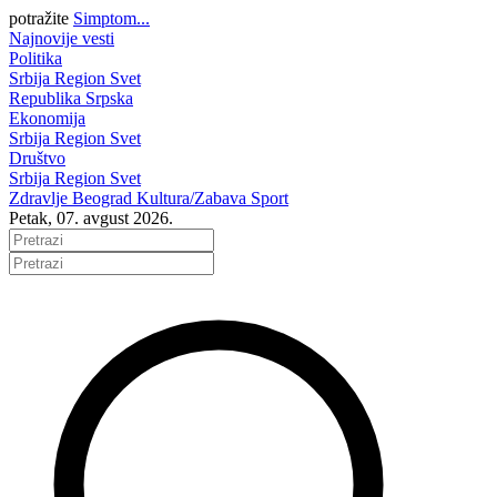
potražite
Simptom...
Najnovije vesti
Politika
Srbija
Region
Svet
Republika Srpska
Ekonomija
Srbija
Region
Svet
Društvo
Srbija
Region
Svet
Zdravlje
Beograd
Kultura/Zabava
Sport
Petak, 07. avgust 2026.