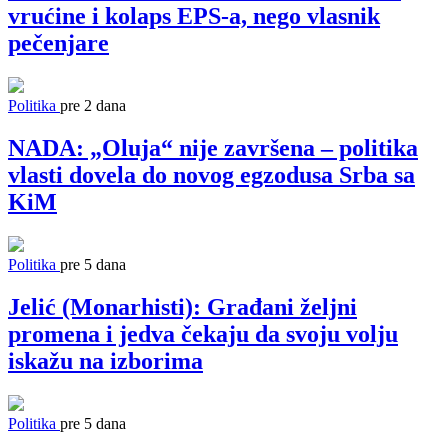
vrućine i kolaps EPS-a, nego vlasnik
pečenjare
Politika
pre 2 dana
NADA: „Oluja“ nije završena – politika
vlasti dovela do novog egzodusa Srba sa
KiM
Politika
pre 5 dana
Jelić (Monarhisti): Građani željni
promena i jedva čekaju da svoju volju
iskažu na izborima
Politika
pre 5 dana