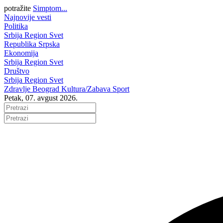
potražite
Simptom...
Najnovije vesti
Politika
Srbija
Region
Svet
Republika Srpska
Ekonomija
Srbija
Region
Svet
Društvo
Srbija
Region
Svet
Zdravlje
Beograd
Kultura/Zabava
Sport
Petak, 07. avgust 2026.