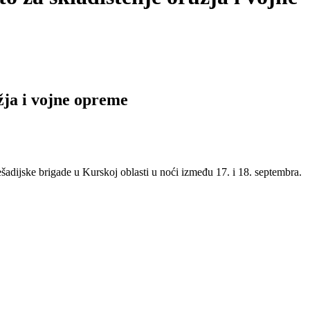
žja i vojne opreme
adijske brigade u Kurskoj oblasti u noći između 17. i 18. septembra.