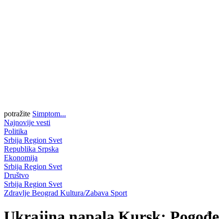
potražite
Simptom...
Najnovije vesti
Politika
Srbija
Region
Svet
Republika Srpska
Ekonomija
Srbija
Region
Svet
Društvo
Srbija
Region
Svet
Zdravlje
Beograd
Kultura/Zabava
Sport
Ukrajina napala Kursk: Pogođene 