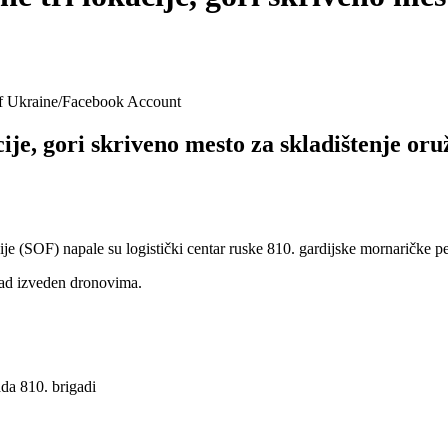
of Ukraine/Facebook Account
je, gori skriveno mesto za skladištenje oru
(SOF) napale su logistički centar ruske 810. gardijske mornaričke peš
pad izveden dronovima.
ada 810. brigadi