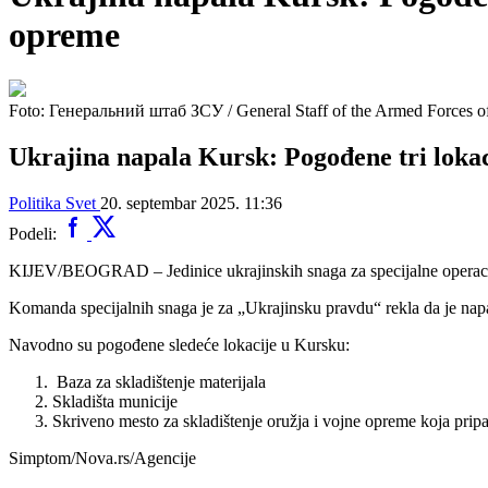
opreme
Foto: Генеральний штаб ЗСУ / General Staff of the Armed Forces 
Ukrajina napala Kursk: Pogođene tri lokaci
Politika
Svet
20. septembar 2025. 11:36
Podeli:
KIJEV/BEOGRAD – Jedinice ukrajinskih snaga za specijalne operacije 
Komanda specijalnih snaga je za „Ukrajinsku pravdu“ rekla da je na
Navodno su pogođene sledeće lokacije u Kursku:
Baza za skladištenje materijala
Skladišta municije
Skriveno mesto za skladištenje oružja i vojne opreme koja prip
Simptom/Nova.rs/Agencije