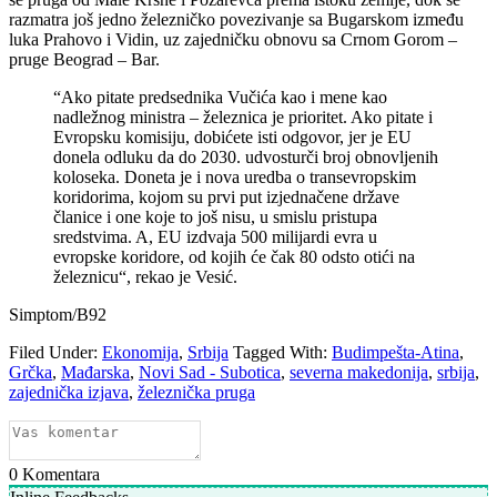
razmatra još jedno železničko povezivanje sa Bugarskom između
luka Prahovo i Vidin, uz zajedničku obnovu sa Crnom Gorom –
pruge Beograd – Bar.
“Ako pitate predsednika Vučića kao i mene kao
nadležnog ministra – železnica je prioritet. Ako pitate i
Evropsku komisiju, dobićete isti odgovor, jer je EU
donela odluku da do 2030. udvosturči broj obnovljenih
koloseka. Doneta je i nova uredba o transevropskim
koridorima, kojom su prvi put izjednačene države
članice i one koje to još nisu, u smislu pristupa
sredstvima. A, EU izdvaja 500 milijardi evra u
evropske koridore, od kojih će čak 80 odsto otići na
železnicu“, rekao je Vesić.
Simptom/B92
Filed Under:
Ekonomija
,
Srbija
Tagged With:
Budimpešta-Atina
,
Grčka
,
Mađarska
,
Novi Sad - Subotica
,
severna makedonija
,
srbija
,
zajednička izjava
,
železnička pruga
0
Komentara