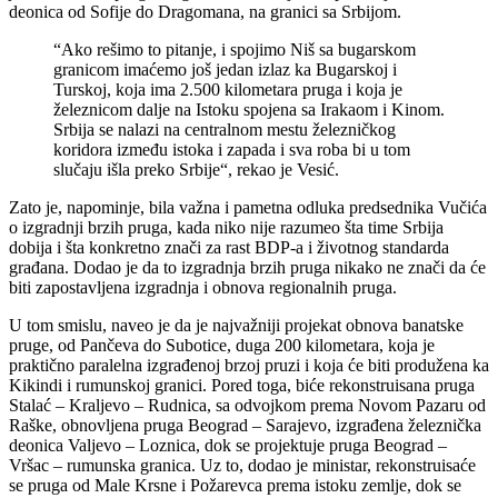
deonica od Sofije do Dragomana, na granici sa Srbijom.
“Ako rešimo to pitanje, i spojimo Niš sa bugarskom
granicom imaćemo još jedan izlaz ka Bugarskoj i
Turskoj, koja ima 2.500 kilometara pruga i koja je
železnicom dalje na Istoku spojena sa Irakaom i Kinom.
Srbija se nalazi na centralnom mestu železničkog
koridora između istoka i zapada i sva roba bi u tom
slučaju išla preko Srbije“, rekao je Vesić.
Zato je, napominje, bila važna i pametna odluka predsednika Vučića
o izgradnji brzih pruga, kada niko nije razumeo šta time Srbija
dobija i šta konkretno znači za rast BDP-a i životnog standarda
građana. Dodao je da to izgradnja brzih pruga nikako ne znači da će
biti zapostavljena izgradnja i obnova regionalnih pruga.
U tom smislu, naveo je da je najvažniji projekat obnova banatske
pruge, od Pančeva do Subotice, duga 200 kilometara, koja je
praktično paralelna izgrađenoj brzoj pruzi i koja će biti produžena ka
Kikindi i rumunskoj granici. Pored toga, biće rekonstruisana pruga
Stalać – Kraljevo – Rudnica, sa odvojkom prema Novom Pazaru od
Raške, obnovljena pruga Beograd – Sarajevo, izgrađena železnička
deonica Valjevo – Loznica, dok se projektuje pruga Beograd –
Vršac – rumunska granica. Uz to, dodao je ministar, rekonstruisaće
se pruga od Male Krsne i Požarevca prema istoku zemlje, dok se