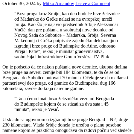
October 30, 2024
by
Mitko Arnaudov
Leave a Comment
“Brza pruga kroz Srbiju, kao deo buduće brze železnice
od Mađarske do Grčke nalazi se na evropskoj mreži
pruga. Kao što je najavio predsednik Srbije Aleksandar
Vučić, dan pre puštanja u saobraćaj nove deonice od
Novog Sada do Subotice – Mađarska, Srbija, Severna
Makedonija i Grčka potpisaće zajedničku deklaraciju o
izgradnji brze pruge od Budimpšte do Atine, odnosno
Pireja i Patre“, rekao je ministar građevinarstva,
saobraćaja i infrastrukture Goran Vesićza TV Pink.
On je podsetio da će nakon puštanja nove deonice, ukupna dužina
brze pruge na severu zemlje biti 184 kilometara, te da će se od
Beograda do Subotice putovati 70 minuta. Očekuje se da mađarski
partneri svoj deo pruge, od granice do Budimpešte, dug 166
kilometara, završe do kraja naredne godine.
“Tada ćemo imati brzu železničku vezu od Beograda
do Budimpešte kojom će se stizati za dva sata i 45
minuta“, rekao je Vesić.
U skladu sa ugovorom o izgradnji brze pruge Beograd – Niš, duge
230 kilometara, Vlada Srbije donela je uredbu о planu posebne
namene kojom se praktično omogućava da radovi počnu već sledeće