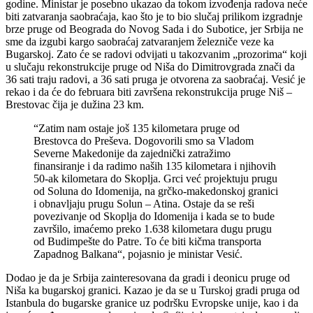
godine. Ministar je posebno ukazao da tokom izvođenja radova neće
biti zatvaranja saobraćaja, kao što je to bio slučaj prilikom izgradnje
brze pruge od Beograda do Novog Sada i do Subotice, jer Srbija ne
sme da izgubi kargo saobraćaj zatvaranjem železniče veze ka
Bugarskoj. Zato će se radovi odvijati u takozvanim „prozorima“ koji
u slučaju rekonstrukcije pruge od Niša do Dimitrovgrada znači da
36 sati traju radovi, a 36 sati pruga je otvorena za saobraćaj. Vesić je
rekao i da će do februara biti završena rekonstrukcija pruge Niš –
Brestovac čija je dužina 23 km.
“Zatim nam ostaje još 135 kilometara pruge od
Brestovca do Preševa. Dogovorili smo sa Vladom
Severne Makedonije da zajednički zatražimo
finansiranje i da radimo naših 135 kilometara i njihovih
50-ak kilometara do Skoplja. Grci već projektuju prugu
od Soluna do Idomenija, na grčko-makedonskoj granici
i obnavljaju prugu Solun – Atina. Ostaje da se reši
povezivanje od Skoplja do Idomenija i kada se to bude
završilo, imaćemo preko 1.638 kilometara dugu prugu
od Budimpešte do Patre. To će biti kičma transporta
Zapadnog Balkana“, pojasnio je ministar Vesić.
Dodao je da je Srbija zainteresovana da gradi i deonicu pruge od
Niša ka bugarskoj granici. Kazao je da se u Turskoj gradi pruga od
Istanbula do bugarske granice uz podršku Evropske unije, kao i da