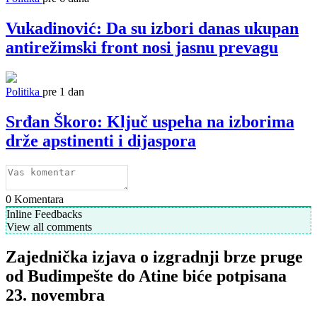
Vukadinović: Da su izbori danas ukupan
antirežimski front nosi jasnu prevagu
Politika
pre 1 dan
Srđan Škoro: Ključ uspeha na izborima
drže apstinenti i dijaspora
0
Komentara
Inline Feedbacks
View all comments
Zajednička izjava o izgradnji brze pruge
od Budimpešte do Atine biće potpisana
23. novembra