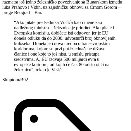
razmatra još jedno železničko povezivanje sa Bugarskom između
luka Prahovo i Vidin, uz zajedničku obnovu sa Crnom Gorom –
pruge Beograd – Bar.
“Ako pitate predsednika Vučića kao i mene kao
nadležnog ministra – železnica je prioritet. Ako pitate i
Evropsku komisiju, dobićete isti odgovor, jer je EU
donela odluku da do 2030. udvosturči broj obnovljenih
koloseka. Doneta je i nova uredba o transevropskim
koridorima, kojom su prvi put izjednačene države
članice i one koje to još nisu, u smislu pristupa
sredstvima. A, EU izdvaja 500 milijardi evra u
evropske koridore, od kojih će čak 80 odsto otići na
železnicu“, rekao je Vesić.
Simptom/B92