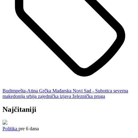
Budimpešta-Atina
Grčka
Mađarska
Novi Sad - Subotica
severna
makedonija
srbija
zajednička izjava
železnička pruga
Najčitaniji
Politika
pre 6 dana