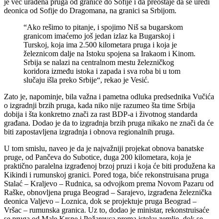
je već urađena pruga od granice do Sofije i da preostaje da se uredi
deonica od Sofije do Dragomana, na granici sa Srbijom.
“Ako rešimo to pitanje, i spojimo Niš sa bugarskom
granicom imaćemo još jedan izlaz ka Bugarskoj i
Turskoj, koja ima 2.500 kilometara pruga i koja je
železnicom dalje na Istoku spojena sa Irakaom i Kinom.
Srbija se nalazi na centralnom mestu železničkog
koridora između istoka i zapada i sva roba bi u tom
slučaju išla preko Srbije“, rekao je Vesić.
Zato je, napominje, bila važna i pametna odluka predsednika Vučića
o izgradnji brzih pruga, kada niko nije razumeo šta time Srbija
dobija i šta konkretno znači za rast BDP-a i životnog standarda
građana. Dodao je da to izgradnja brzih pruga nikako ne znači da će
biti zapostavljena izgradnja i obnova regionalnih pruga.
U tom smislu, naveo je da je najvažniji projekat obnova banatske
pruge, od Pančeva do Subotice, duga 200 kilometara, koja je
praktično paralelna izgrađenoj brzoj pruzi i koja će biti produžena ka
Kikindi i rumunskoj granici. Pored toga, biće rekonstruisana pruga
Stalać – Kraljevo – Rudnica, sa odvojkom prema Novom Pazaru od
Raške, obnovljena pruga Beograd – Sarajevo, izgrađena železnička
deonica Valjevo – Loznica, dok se projektuje pruga Beograd –
Vršac – rumunska granica. Uz to, dodao je ministar, rekonstruisaće
se pruga od Male Krsne i Požarevca prema istoku zemlje, dok se