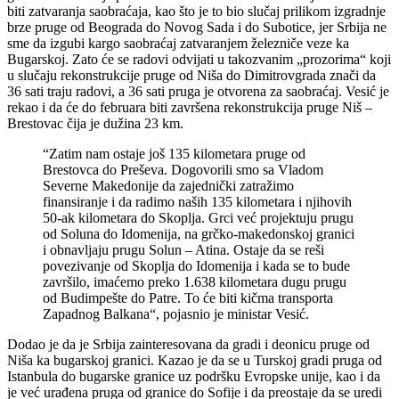
biti zatvaranja saobraćaja, kao što je to bio slučaj prilikom izgradnje
brze pruge od Beograda do Novog Sada i do Subotice, jer Srbija ne
sme da izgubi kargo saobraćaj zatvaranjem železniče veze ka
Bugarskoj. Zato će se radovi odvijati u takozvanim „prozorima“ koji
u slučaju rekonstrukcije pruge od Niša do Dimitrovgrada znači da
36 sati traju radovi, a 36 sati pruga je otvorena za saobraćaj. Vesić je
rekao i da će do februara biti završena rekonstrukcija pruge Niš –
Brestovac čija je dužina 23 km.
“Zatim nam ostaje još 135 kilometara pruge od
Brestovca do Preševa. Dogovorili smo sa Vladom
Severne Makedonije da zajednički zatražimo
finansiranje i da radimo naših 135 kilometara i njihovih
50-ak kilometara do Skoplja. Grci već projektuju prugu
od Soluna do Idomenija, na grčko-makedonskoj granici
i obnavljaju prugu Solun – Atina. Ostaje da se reši
povezivanje od Skoplja do Idomenija i kada se to bude
završilo, imaćemo preko 1.638 kilometara dugu prugu
od Budimpešte do Patre. To će biti kičma transporta
Zapadnog Balkana“, pojasnio je ministar Vesić.
Dodao je da je Srbija zainteresovana da gradi i deonicu pruge od
Niša ka bugarskoj granici. Kazao je da se u Turskoj gradi pruga od
Istanbula do bugarske granice uz podršku Evropske unije, kao i da
je već urađena pruga od granice do Sofije i da preostaje da se uredi