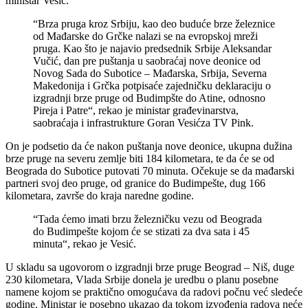
ministar Vesić.
“Brza pruga kroz Srbiju, kao deo buduće brze železnice
od Mađarske do Grčke nalazi se na evropskoj mreži
pruga. Kao što je najavio predsednik Srbije Aleksandar
Vučić, dan pre puštanja u saobraćaj nove deonice od
Novog Sada do Subotice – Mađarska, Srbija, Severna
Makedonija i Grčka potpisaće zajedničku deklaraciju o
izgradnji brze pruge od Budimpšte do Atine, odnosno
Pireja i Patre“, rekao je ministar građevinarstva,
saobraćaja i infrastrukture Goran Vesićza TV Pink.
On je podsetio da će nakon puštanja nove deonice, ukupna dužina
brze pruge na severu zemlje biti 184 kilometara, te da će se od
Beograda do Subotice putovati 70 minuta. Očekuje se da mađarski
partneri svoj deo pruge, od granice do Budimpešte, dug 166
kilometara, završe do kraja naredne godine.
“Tada ćemo imati brzu železničku vezu od Beograda
do Budimpešte kojom će se stizati za dva sata i 45
minuta“, rekao je Vesić.
U skladu sa ugovorom o izgradnji brze pruge Beograd – Niš, duge
230 kilometara, Vlada Srbije donela je uredbu о planu posebne
namene kojom se praktično omogućava da radovi počnu već sledeće
godine. Ministar je posebno ukazao da tokom izvođenja radova neće