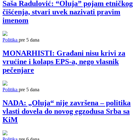
Saša Radulović: “Oluja” pojam etničkog
čišćenja, stvari uvek nazivati pravim
imenom
Politika
pre 5 dana
MONARHISTI: Građani nisu krivi za
vrućine i kolaps EPS-a, nego vlasnik
pečenjare
Politika
pre 5 dana
NADA: „Oluja“ nije završena – politika
vlasti dovela do novog egzodusa Srba sa
KiM
Politika
pre 6 dana