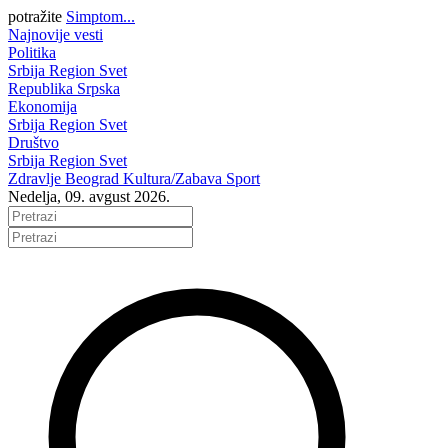
potražite
Simptom...
Najnovije vesti
Politika
Srbija
Region
Svet
Republika Srpska
Ekonomija
Srbija
Region
Svet
Društvo
Srbija
Region
Svet
Zdravlje
Beograd
Kultura/Zabava
Sport
Nedelja, 09. avgust 2026.