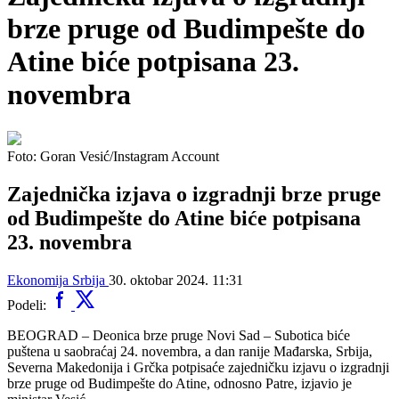
brze pruge od Budimpešte do
Atine biće potpisana 23.
novembra
Foto: Goran Vesić/Instagram Account
Zajednička izjava o izgradnji brze pruge
od Budimpešte do Atine biće potpisana
23. novembra
Ekonomija
Srbija
30. oktobar 2024. 11:31
Podeli:
BEOGRAD – Deonica brze pruge Novi Sad – Subotica biće
puštena u saobraćaj 24. novembra, a dan ranije Mađarska, Srbija,
Severna Makedonija i Grčka potpisaće zajedničku izjavu o izgradnji
brze pruge od Budimpešte do Atine, odnosno Patre, izjavio je