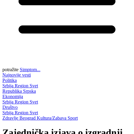
potražite
Simptom...
Najnovije vesti
Politika
Srbija
Region
Svet
Republika Srpska
Ekonomija
Srbija
Region
Svet
Društvo
Srbija
Region
Svet
Zdravlje
Beograd
Kultura/Zabava
Sport
Zajednička izjava o izgradnji