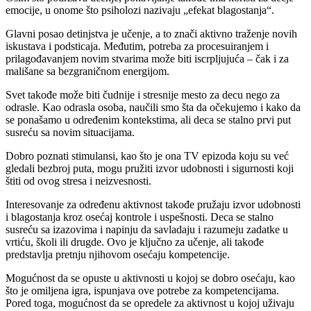
emocije, u onome što psiholozi nazivaju „efekat blagostanja“.
Glavni posao detinjstva je učenje, a to znači aktivno traženje novih
iskustava i podsticaja. Međutim, potreba za procesuiranjem i
prilagođavanjem novim stvarima može biti iscrpljujuća – čak i za
mališane sa bezgraničnom energijom.
Svet takođe može biti čudnije i stresnije mesto za decu nego za
odrasle. Kao odrasla osoba, naučili smo šta da očekujemo i kako da
se ponašamo u određenim kontekstima, ali deca se stalno prvi put
susreću sa novim situacijama.
Dobro poznati stimulansi, kao što je ona TV epizoda koju su već
gledali bezbroj puta, mogu pružiti izvor udobnosti i sigurnosti koji
štiti od ovog stresa i neizvesnosti.
Interesovanje za određenu aktivnost takođe pružaju izvor udobnosti
i blagostanja kroz osećaj kontrole i uspešnosti. Deca se stalno
susreću sa izazovima i napinju da savladaju i razumeju zadatke u
vrtiću, školi ili drugde. Ovo je ključno za učenje, ali takođe
predstavlja pretnju njihovom osećaju kompetencije.
Mogućnost da se opuste u aktivnosti u kojoj se dobro osećaju, kao
što je omiljena igra, ispunjava ove potrebe za kompetencijama.
Pored toga, mogućnost da se opredele za aktivnost u kojoj uživaju