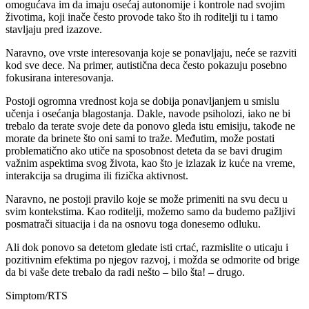
omogućava im da imaju osećaj autonomije i kontrole nad svojim
životima, koji inače često provode tako što ih roditelji tu i tamo
stavljaju pred izazove.
Naravno, ove vrste interesovanja koje se ponavljaju, neće se razviti
kod sve dece. Na primer, autistična deca često pokazuju posebno
fokusirana interesovanja.
Postoji ogromna vrednost koja se dobija ponavljanjem u smislu
učenja i osećanja blagostanja. Dakle, navode psiholozi, iako ne bi
trebalo da terate svoje dete da ponovo gleda istu emisiju, takođe ne
morate da brinete što oni sami to traže. Međutim, može postati
problematično ako utiče na sposobnost deteta da se bavi drugim
važnim aspektima svog života, kao što je izlazak iz kuće na vreme,
interakcija sa drugima ili fizička aktivnost.
Naravno, ne postoji pravilo koje se može primeniti na svu decu u
svim kontekstima. Kao roditelji, možemo samo da budemo pažljivi
posmatrači situacija i da na osnovu toga donesemo odluku.
Ali dok ponovo sa detetom gledate isti crtać, razmislite o uticaju i
pozitivnim efektima po njegov razvoj, i možda se odmorite od brige
da bi vaše dete trebalo da radi nešto – bilo šta! – drugo.
Simptom/RTS