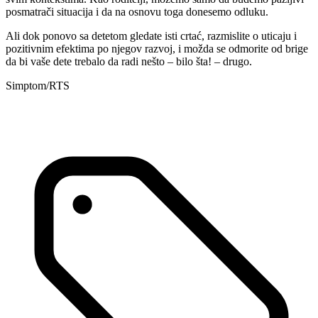
posmatrači situacija i da na osnovu toga donesemo odluku.
Ali dok ponovo sa detetom gledate isti crtać, razmislite o uticaju i
pozitivnim efektima po njegov razvoj, i možda se odmorite od brige
da bi vaše dete trebalo da radi nešto – bilo šta! – drugo.
Simptom/RTS