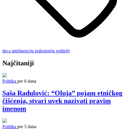
deca
inteligencija
psihologija
roditelji
Najčitaniji
Politika
pre 6 dana
Saša Radulović: “Oluja” pojam etničkog
čišćenja, stvari uvek nazivati pravim
imenom
Politika
pre 5 dana