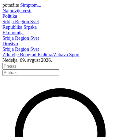
potražite
Simptom...
Najnovije vesti
Politika
Srbija
Region
Svet
Republika Srpska
Ekonomija
Srbija
Region
Svet
Društvo
Srbija
Region
Svet
Zdravlje
Beograd
Kultura/Zabava
Sport
Nedelja, 09. avgust 2026.