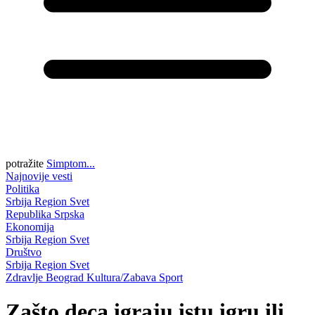
potražite
Simptom...
Najnovije vesti
Politika
Srbija
Region
Svet
Republika Srpska
Ekonomija
Srbija
Region
Svet
Društvo
Srbija
Region
Svet
Zdravlje
Beograd
Kultura/Zabava
Sport
Zašto deca igraju istu igru ili