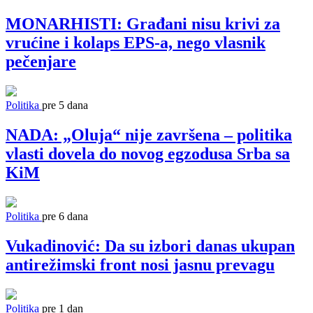
MONARHISTI: Građani nisu krivi za
vrućine i kolaps EPS-a, nego vlasnik
pečenjare
Politika
pre 5 dana
NADA: „Oluja“ nije završena – politika
vlasti dovela do novog egzodusa Srba sa
KiM
Politika
pre 6 dana
Vukadinović: Da su izbori danas ukupan
antirežimski front nosi jasnu prevagu
Politika
pre 1 dan