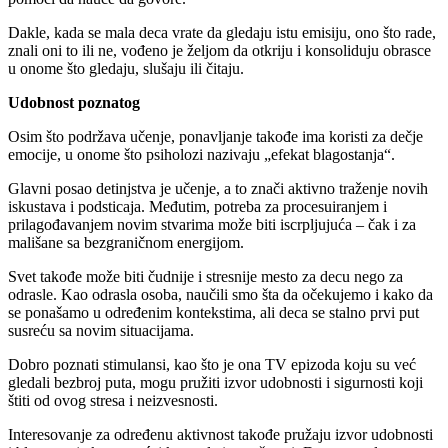
Dakle, kada se mala deca vrate da gledaju istu emisiju, ono što rade,
znali oni to ili ne, vođeno je željom da otkriju i konsoliduju obrasce
u onome što gledaju, slušaju ili čitaju.
Udobnost poznatog
Osim što podržava učenje, ponavljanje takođe ima koristi za dečje
emocije, u onome što psiholozi nazivaju „efekat blagostanja“.
Glavni posao detinjstva je učenje, a to znači aktivno traženje novih
iskustava i podsticaja. Međutim, potreba za procesuiranjem i
prilagođavanjem novim stvarima može biti iscrpljujuća – čak i za
mališane sa bezgraničnom energijom.
Svet takođe može biti čudnije i stresnije mesto za decu nego za
odrasle. Kao odrasla osoba, naučili smo šta da očekujemo i kako da
se ponašamo u određenim kontekstima, ali deca se stalno prvi put
susreću sa novim situacijama.
Dobro poznati stimulansi, kao što je ona TV epizoda koju su već
gledali bezbroj puta, mogu pružiti izvor udobnosti i sigurnosti koji
štiti od ovog stresa i neizvesnosti.
Interesovanje za određenu aktivnost takođe pružaju izvor udobnosti