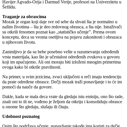
Havijer Agvado-Orija i Darmud Verije, profesori na Univerzitetu u
Šefildu.
Traganje za obrascima
Mozak je organ koji daje sve od sebe da shvati šta je normalno u
našim životima – šta je deo redovnog obrasca, a šta nije. Istraživači
su otkrili fenomen poznat kao „statističko učenje”. Prema ovom
konceptu, deca su veoma osetljiva na pojavu zakonitosti i obrazaca
u njihovom životu.
Zanimljivo je da su bebe posebno vešte u razumevanju određenih
vrsta materijala, kao što je učestalost određenih zvukova u govoru
koji im upućujemo. Ali oni moraju biti izloženi mnogim primerima
ovoga kako bi otkrile pravilnosti.
Na primer, u svim jezicima, zvuci uključeni u reči imaju tendenciju
da prate određene obrasce. Dečji mozak traži ponavljanje i to će im
pomoći da nauče da govore.
Dakle, kada se mala deca vrate da gledaju istu emisiju, ono što rade,
znali oni to ili ne, vođeno je željom da otkriju i konsoliduju obrasce
u onome što gledaju, slušaju ili čitaju.
Udobnost poznatog
Osim što podržava učenje, ponavljanje takođe ima koristi za dečje