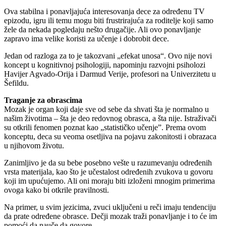
Ova stabilna i ponavljajuća interesovanja dece za određenu TV
epizodu, igru ili temu mogu biti frustrirajuća za roditelje koji samo
žele da nekada pogledaju nešto drugačije. Ali ovo ponavljanje
zapravo ima velike koristi za učenje i dobrobit dece.
Jedan od razloga za to je takozvani „efekat unosa“. Ovo nije novi
koncept u kognitivnoj psihologiji, napominju razvojni psiholozi
Havijer Agvado-Orija i Darmud Verije, profesori na Univerzitetu u
Šefildu.
Traganje za obrascima
Mozak je organ koji daje sve od sebe da shvati šta je normalno u
našim životima – šta je deo redovnog obrasca, a šta nije. Istraživači
su otkrili fenomen poznat kao „statističko učenje”. Prema ovom
konceptu, deca su veoma osetljiva na pojavu zakonitosti i obrazaca
u njihovom životu.
Zanimljivo je da su bebe posebno vešte u razumevanju određenih
vrsta materijala, kao što je učestalost određenih zvukova u govoru
koji im upućujemo. Ali oni moraju biti izloženi mnogim primerima
ovoga kako bi otkrile pravilnosti.
Na primer, u svim jezicima, zvuci uključeni u reči imaju tendenciju
da prate određene obrasce. Dečji mozak traži ponavljanje i to će im
pomoći da nauče da govore.