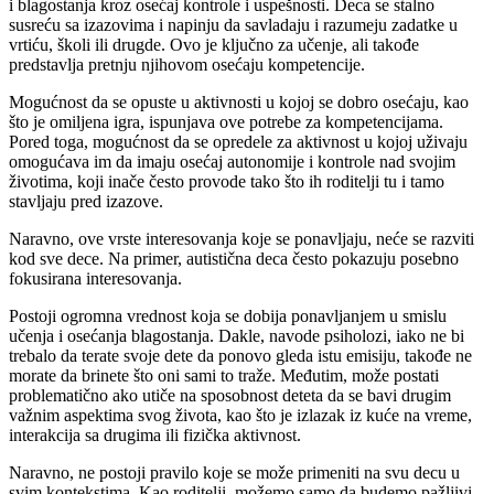
i blagostanja kroz osećaj kontrole i uspešnosti. Deca se stalno
susreću sa izazovima i napinju da savladaju i razumeju zadatke u
vrtiću, školi ili drugde. Ovo je ključno za učenje, ali takođe
predstavlja pretnju njihovom osećaju kompetencije.
Mogućnost da se opuste u aktivnosti u kojoj se dobro osećaju, kao
što je omiljena igra, ispunjava ove potrebe za kompetencijama.
Pored toga, mogućnost da se opredele za aktivnost u kojoj uživaju
omogućava im da imaju osećaj autonomije i kontrole nad svojim
životima, koji inače često provode tako što ih roditelji tu i tamo
stavljaju pred izazove.
Naravno, ove vrste interesovanja koje se ponavljaju, neće se razviti
kod sve dece. Na primer, autistična deca često pokazuju posebno
fokusirana interesovanja.
Postoji ogromna vrednost koja se dobija ponavljanjem u smislu
učenja i osećanja blagostanja. Dakle, navode psiholozi, iako ne bi
trebalo da terate svoje dete da ponovo gleda istu emisiju, takođe ne
morate da brinete što oni sami to traže. Međutim, može postati
problematično ako utiče na sposobnost deteta da se bavi drugim
važnim aspektima svog života, kao što je izlazak iz kuće na vreme,
interakcija sa drugima ili fizička aktivnost.
Naravno, ne postoji pravilo koje se može primeniti na svu decu u
svim kontekstima. Kao roditelji, možemo samo da budemo pažljivi