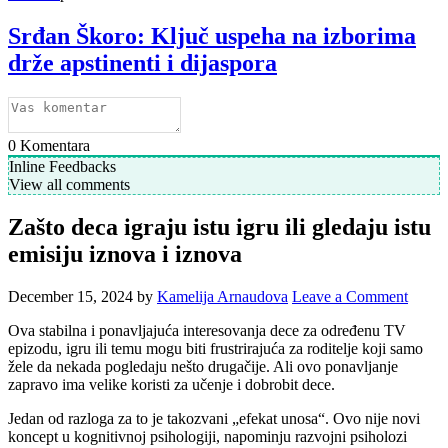
Srđan Škoro: Ključ uspeha na izborima
drže apstinenti i dijaspora
0
Komentara
Inline Feedbacks
View all comments
Zašto deca igraju istu igru ili gledaju istu
emisiju iznova i iznova
December 15, 2024
by
Kamelija Arnaudova
Leave a Comment
Ova stabilna i ponavljajuća interesovanja dece za određenu TV
epizodu, igru ili temu mogu biti frustrirajuća za roditelje koji samo
žele da nekada pogledaju nešto drugačije. Ali ovo ponavljanje
zapravo ima velike koristi za učenje i dobrobit dece.
Jedan od razloga za to je takozvani „efekat unosa“. Ovo nije novi
koncept u kognitivnoj psihologiji, napominju razvojni psiholozi