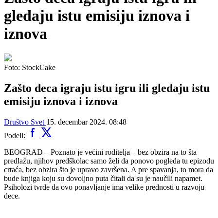
gledaju istu emisiju iznova i
iznova
Foto: StockCake
Zašto deca igraju istu igru ili gledaju istu
emisiju iznova i iznova
Društvo
Svet
15. decembar 2024. 08:48
Podeli:
BEOGRAD – Poznato je većini roditelja – bez obzira na to šta
predlažu, njihov predškolac samo želi da ponovo pogleda tu epizodu
crtaća, bez obzira što je upravo završena. A pre spavanja, to mora da
bude knjiga koju su dovoljno puta čitali da su je naučili napamet.
Psiholozi tvrde da ovo ponavljanje ima velike prednosti u razvoju
dece.