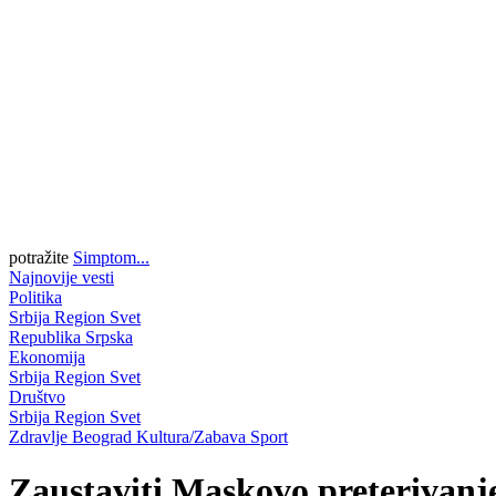
potražite
Simptom...
Najnovije vesti
Politika
Srbija
Region
Svet
Republika Srpska
Ekonomija
Srbija
Region
Svet
Društvo
Srbija
Region
Svet
Zdravlje
Beograd
Kultura/Zabava
Sport
Zaustaviti Maskovo preterivanje