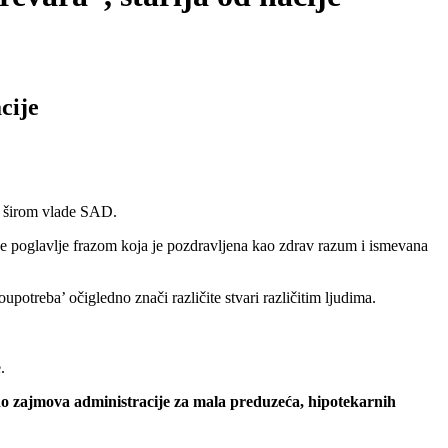
cije
“ širom vlade SAD.
e poglavlje frazom koja je pozdravljena kao zdrav razum i ismevana
upotreba’ očigledno znači različite stvari različitim ljudima.
.
do zajmova administracije za mala preduzeća, hipotekarnih