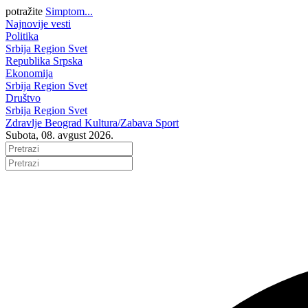
potražite
Simptom...
Najnovije vesti
Politika
Srbija
Region
Svet
Republika Srpska
Ekonomija
Srbija
Region
Svet
Društvo
Srbija
Region
Svet
Zdravlje
Beograd
Kultura/Zabava
Sport
Subota, 08. avgust 2026.