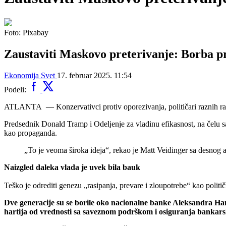
Foto: Pixabay
Zaustaviti Maskovo preterivanje: Borba pro
Ekonomija
Svet
17. februar 2025. 11:54
Podeli:
ATLANTA — Konzervativci protiv oporezivanja, političari raznih ras
Predsednik Donald Tramp i Odeljenje za vladinu efikasnost, na čelu 
kao propaganda.
„To je veoma široka ideja“, rekao je Matt Veidinger sa desnog ame
Naizgled daleka vlada je uvek bila bauk
Teško je odrediti genezu „rasipanja, prevare i zloupotrebe“ kao političke
Dve generacije su se borile oko nacionalne banke Aleksandra Ham
hartija od vrednosti sa saveznom podrškom i osiguranja bankars