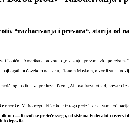
tiv “razbacivanja i prevara“, starija od na
a i “obični” Amerikanci govore o „rasipanju, prevari i zloupotrebama
sa najbogatijim čovekom na svetu, Elonom Maskom, otvorili su najnovij
ričkog instituta za preduzetništvo. „Ali ova fraza ‘otpad, prevara i zlo
 retorike. Ali koncept i bitke koje iz toga proizilaze su stariji od nacije
iltona — filozofske preteče svega, od sistema Federalnih rezervi 
kih depozita