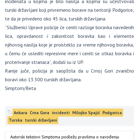
incidenata u kojima je bilo nasilja a kojima su učestvovali
turski državljani koji privremeno borave na teritoriji Podgorice,
te da je privedeno oko 45 lica, turskih državljana.
“Službenici Uprave policije će ceniti razloge boravka navedenih
lica, opravdanost i zakonitost boravka kao i elemente
njihovog nasilja koje je proisteklo za vreme njihovog boravka,
u čemu će uslediti represivne mere i ceniti se otkaz boravka i
proterivanje stranaca”, dodali su iz UP.
Ranije juče, policija je saopštila da u Crnoj Gori zvanično
boravi oko 13.300 turskih državljana.
Simptom/Beta
Ankara
Crna Gora
incidenti
Milojko Spajić
Podgorica
Turska
turski državljani
Autorski tekstovi Simptoma podležu pravilima o navođenju