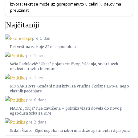
izvora; tekst se može uz gorepomenuto u celini ili delovima
preuzimati.
Najčitaniji
Ekonomija
pre 1 dan
Pet veština za koje AI nije sposobna
Politika
pre 1 ned.
Saša Radulović: “Oluja” pojam etničkog čišćenja, stvari uvek
nazivati pravim imenom
Politika
pre 1 ned.
MONARHISTI: Građani nisu krivi za vrućine i kolaps EPS-a, nego
vlasnik pečenjare
Politika
pre 6 dana
NADA: „Oluja“ nije završena – politika vlasti dovela do novog
egzodusa Srba sa KiM
Politika
pre 2 dana
Srđan Škoro: Ključ uspeha na izborima drže apstinenti i dijaspora