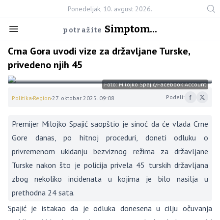
Ponedeljak, 10. avgust 2026.
Simptom...
potražite
Crna Gora uvodi vize za državljane Turske,
privedeno njih 45
Foto: Milojko Spajić/Facebook Account
Podeli:
Politika
Region
27. oktobar 2025. 09:08
Premijer Milojko Spajić saopštio je sinoć da će vlada Crne
Gore danas, po hitnoj proceduri, doneti odluku o
privremenom ukidanju bezviznog režima za državljane
Turske nakon što je policija privela 45 turskih državljana
zbog nekoliko incidenata u kojima je bilo nasilja u
prethodna 24 sata.
Spajić je istakao da je odluka donesena u cilju očuvanja