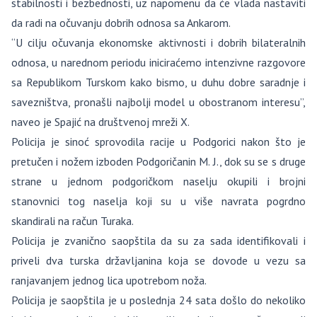
stabilnosti i bezbednosti, uz napomenu da će vlada nastaviti
da radi na očuvanju dobrih odnosa sa Ankarom.
“U cilju očuvanja ekonomske aktivnosti i dobrih bilateralnih
odnosa, u narednom periodu iniciraćemo intenzivne razgovore
sa Republikom Turskom kako bismo, u duhu dobre saradnje i
savezništva, pronašli najbolji model u obostranom interesu”,
naveo je Spajić na društvenoj mreži X.
Policija je sinoć sprovodila racije u Podgorici nakon što je
pretučen i nožem izboden Podgoričanin M. J., dok su se s druge
strane u jednom podgoričkom naselju okupili i brojni
stanovnici tog naselja koji su u više navrata pogrdno
skandirali na račun Turaka.
Policija je zvanično saopštila da su za sada identifikovali i
priveli dva turska državljanina koja se dovode u vezu sa
ranjavanjem jednog lica upotrebom noža.
Policija je saopštila je u poslednja 24 sata došlo do nekoliko