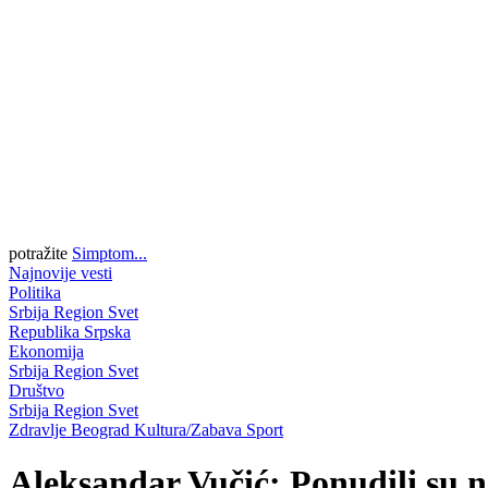
potražite
Simptom...
Najnovije vesti
Politika
Srbija
Region
Svet
Republika Srpska
Ekonomija
Srbija
Region
Svet
Društvo
Srbija
Region
Svet
Zdravlje
Beograd
Kultura/Zabava
Sport
Aleksandar Vučić: Ponudili su n