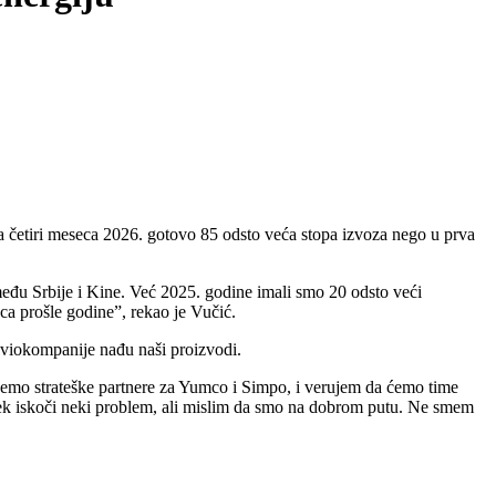
a četiri meseca 2026. gotovo 85 odsto veća stopa izvoza nego u prva
među Srbije i Kine. Već 2025. godine imali smo 20 odsto veći
a prošle godine”, rekao je Vučić.
 aviokompanije nađu naši proizvodi.
ađemo strateške partnere za Yumco i Simpo, i verujem da ćemo time
vek iskoči neki problem, ali mislim da smo na dobrom putu. Ne smem