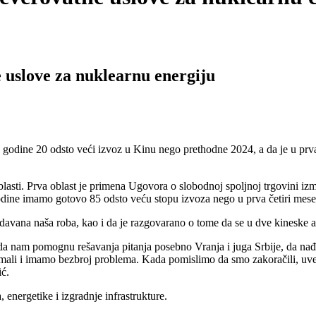
 uslove za nuklearnu energiju
. godine 20 odsto veći izvoz u Kinu nego prethodne 2024, a da je u prv
asti. Prva oblast je primena Ugovora o slobodnoj spoljnoj trgovini iz
dine imamo gotovo 85 odsto veću stopu izvoza nego u prva četiri mesec
prodavana naša roba, kao i da je razgovarano o tome da se u dve kineske
m da nam pomognu rešavanja pitanja posebno Vranja i juga Srbije, da n
 imali i imamo bezbroj problema. Kada pomislimo da smo zakoračili, u
ić.
, energetike i izgradnje infrastrukture.