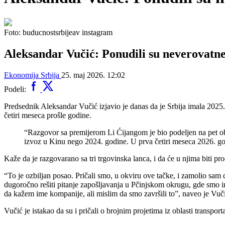
Foto: buducnostsrbijeav instagram
Aleksandar Vučić: Ponudili su neverovatne
Ekonomija
Srbija
25. maj 2026. 12:02
Podeli:
Predsednik Aleksandar Vučić izjavio je danas da je Srbija imala 2025
četiri meseca prošle godine.
“Razgovor sa premijerom Li Ćijangom je bio podeljen na pet obl
izvoz u Kinu nego 2024. godine. U prva četiri meseca 2026. go
Kaže da je razgovarano sa tri trgovinska lanca, i da će u njima biti 
“To je ozbiljan posao. Pričali smo, u okviru ove tačke, i zamolio sa
dugoročno rešiti pitanje zapošljavanja u Pčinjskom okrugu, gde smo
da kažem ime kompanije, ali mislim da smo završili to”, naveo je Vuč
Vučić je istakao da su i pričali o brojnim projetima iz oblasti transporta