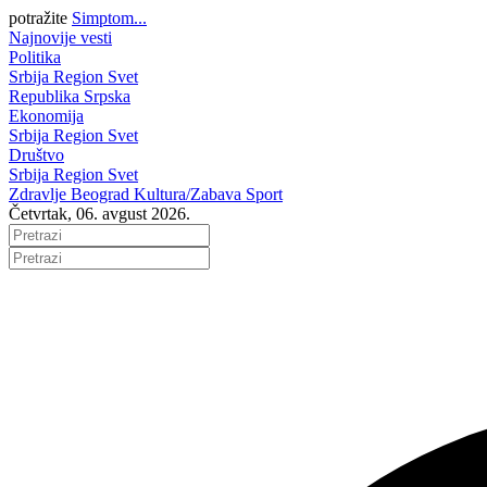
potražite
Simptom...
Najnovije vesti
Politika
Srbija
Region
Svet
Republika Srpska
Ekonomija
Srbija
Region
Svet
Društvo
Srbija
Region
Svet
Zdravlje
Beograd
Kultura/Zabava
Sport
Četvrtak, 06. avgust 2026.