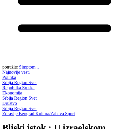
potražite
Simptom...
Najnovije vesti
Politika
Srbija
Region
Svet
Republika Srpska
Ekonomija
Srbija
Region
Svet
Društvo
Srbija
Region
Svet
Zdravlje
Beograd
Kultura/Zabava
Sport
Bliski istok : U izraelskom