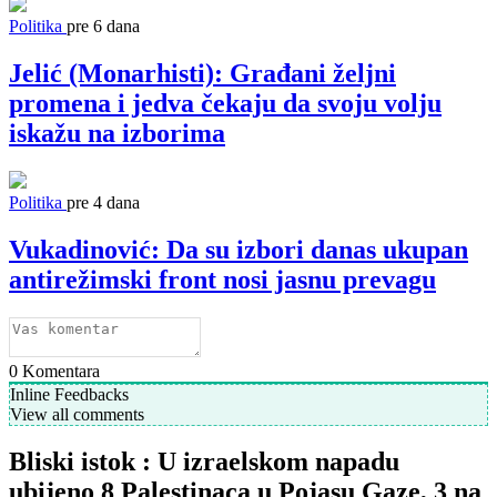
Politika
pre 6 dana
Jelić (Monarhisti): Građani željni
promena i jedva čekaju da svoju volju
iskažu na izborima
Politika
pre 4 dana
Vukadinović: Da su izbori danas ukupan
antirežimski front nosi jasnu prevagu
0
Komentara
Inline Feedbacks
View all comments
Bliski istok : U izraelskom napadu
ubijeno 8 Palestinaca u Pojasu Gaze, 3 na