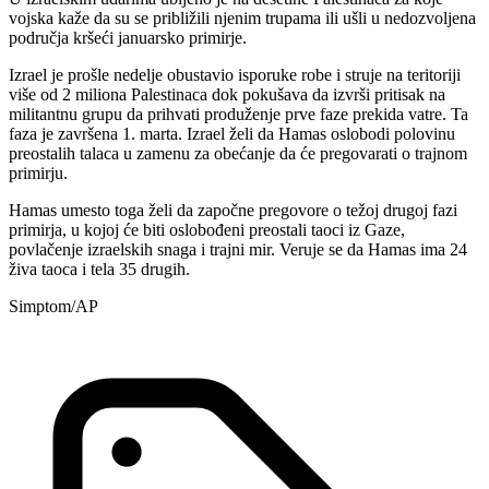
vojska kaže da su se približili njenim trupama ili ušli u nedozvoljena
područja kršeći januarsko primirje.
Izrael je prošle nedelje obustavio isporuke robe i struje na teritoriji
više od 2 miliona Palestinaca dok pokušava da izvrši pritisak na
militantnu grupu da prihvati produženje prve faze prekida vatre. Ta
faza je završena 1. marta. Izrael želi da Hamas oslobodi polovinu
preostalih talaca u zamenu za obećanje da će pregovarati o trajnom
primirju.
Hamas umesto toga želi da započne pregovore o težoj drugoj fazi
primirja, u kojoj će biti oslobođeni preostali taoci iz Gaze,
povlačenje izraelskih snaga i trajni mir. Veruje se da Hamas ima 24
živa taoca i tela 35 drugih.
Simptom/AP