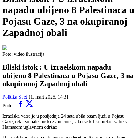
napadu ubijeno 8 Palestinaca u
Pojasu Gaze, 3 na okupiranoj
Zapadnoj obali
Foto: video ilustracija
Bliski istok : U izraelskom napadu
ubijeno 8 Palestinaca u Pojasu Gaze, 3 na
okupiranoj Zapadnoj obali
Politika
Svet
11. mart 2025. 14:31
Podeli:
Izraelska vatra je u posljednja 24 sata ubila osam ljudi u Pojasu
Gaze, rekli su palestinski zvaničnici, iako se krhki prekid vatre sa
Hamasom uglavnom održao.
U izraelskim udarima ubijeno je na desetine Palestinaca za koje