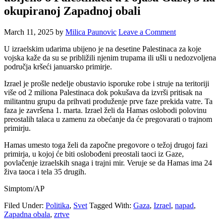
okupiranoj Zapadnoj obali
March 11, 2025
by
Milica Paunovic
Leave a Comment
U izraelskim udarima ubijeno je na desetine Palestinaca za koje
vojska kaže da su se približili njenim trupama ili ušli u nedozvoljena
područja kršeći januarsko primirje.
Izrael je prošle nedelje obustavio isporuke robe i struje na teritoriji
više od 2 miliona Palestinaca dok pokušava da izvrši pritisak na
militantnu grupu da prihvati produženje prve faze prekida vatre. Ta
faza je završena 1. marta. Izrael želi da Hamas oslobodi polovinu
preostalih talaca u zamenu za obećanje da će pregovarati o trajnom
primirju.
Hamas umesto toga želi da započne pregovore o težoj drugoj fazi
primirja, u kojoj će biti oslobođeni preostali taoci iz Gaze,
povlačenje izraelskih snaga i trajni mir. Veruje se da Hamas ima 24
živa taoca i tela 35 drugih.
Simptom/AP
Filed Under:
Politika
,
Svet
Tagged With:
Gaza
,
Izrael
,
napad
,
Zapadna obala
,
zrtve