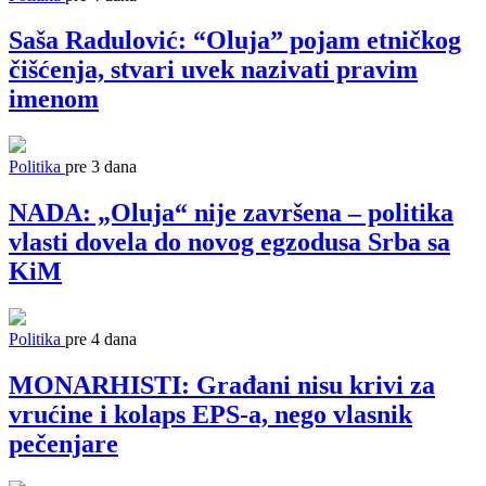
Saša Radulović: “Oluja” pojam etničkog
čišćenja, stvari uvek nazivati pravim
imenom
Politika
pre 3 dana
NADA: „Oluja“ nije završena – politika
vlasti dovela do novog egzodusa Srba sa
KiM
Politika
pre 4 dana
MONARHISTI: Građani nisu krivi za
vrućine i kolaps EPS-a, nego vlasnik
pečenjare