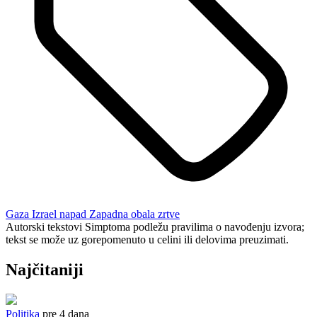
Gaza
Izrael
napad
Zapadna obala
zrtve
Autorski tekstovi Simptoma podležu pravilima o navođenju izvora;
tekst se može uz gorepomenuto u celini ili delovima preuzimati.
Najčitaniji
Politika
pre 4 dana