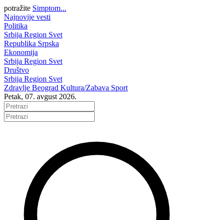
potražite
Simptom...
Najnovije vesti
Politika
Srbija
Region
Svet
Republika Srpska
Ekonomija
Srbija
Region
Svet
Društvo
Srbija
Region
Svet
Zdravlje
Beograd
Kultura/Zabava
Sport
Petak, 07. avgust 2026.