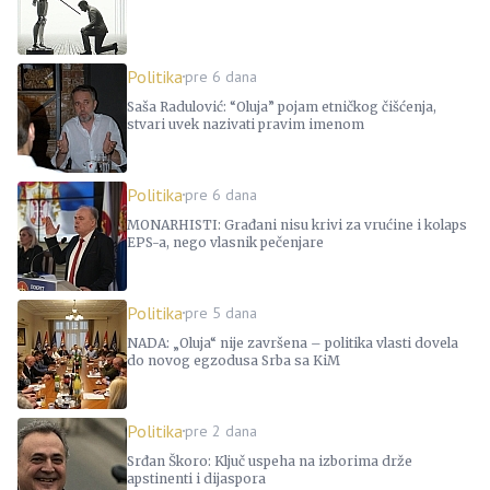
Politika
pre 6 dana
Saša Radulović: “Oluja” pojam etničkog čišćenja,
stvari uvek nazivati pravim imenom
Politika
pre 6 dana
MONARHISTI: Građani nisu krivi za vrućine i kolaps
EPS-a, nego vlasnik pečenjare
Politika
pre 5 dana
NADA: „Oluja“ nije završena – politika vlasti dovela
do novog egzodusa Srba sa KiM
Politika
pre 2 dana
Srđan Škoro: Ključ uspeha na izborima drže
apstinenti i dijaspora