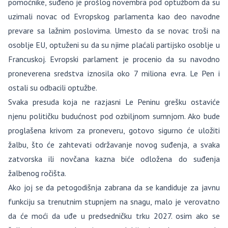
pomoćnike, suđeno je prošlog novembra pod optužbom da su
uzimali novac od Evropskog parlamenta kao deo navodne
prevare sa lažnim poslovima. Umesto da se novac troši na
osoblje EU, optuženi su da su njime plaćali partijsko osoblje u
Francuskoj. Evropski parlament je procenio da su navodno
proneverena sredstva iznosila oko 7 miliona evra. Le Pen i
ostali su odbacili optužbe.
Svaka presuda koja ne razjasni Le Peninu grešku ostaviće
njenu političku budućnost pod ozbiljnom sumnjom. Ako bude
proglašena krivom za proneveru, gotovo sigurno će uložiti
žalbu, što će zahtevati održavanje novog suđenja, a svaka
zatvorska ili novčana kazna biće odložena do suđenja
žalbenog ročišta.
Ako joj se da petogodišnja zabrana da se kandiduje za javnu
funkciju sa trenutnim stupnjem na snagu, malo je verovatno
da će moći da uđe u predsedničku trku 2027. osim ako se