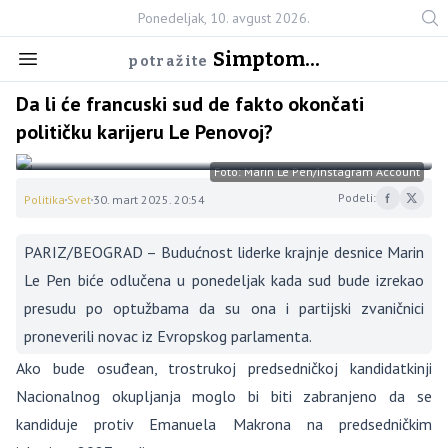
Ponedeljak, 10. avgust 2026.
Simptom...
potražite
Da li će francuski sud de fakto okončati
političku karijeru Le Penovoj?
Foto: Marin Le Pen/Instagram Account
Podeli:
Politika
Svet
30. mart 2025. 20:54
PARIZ/BEOGRAD – Budućnost liderke krajnje desnice Marin
Le Pen biće odlučena u ponedeljak kada sud bude izrekao
presudu po optužbama da su ona i partijski zvaničnici
proneverili novac iz Evropskog parlamenta.
Ako bude osuđean, trostrukoj predsedničkoj kandidatkinji
Nacionalnog okupljanja moglo bi biti zabranjeno da se
kandiduje protiv Emanuela Makrona na predsedničkim