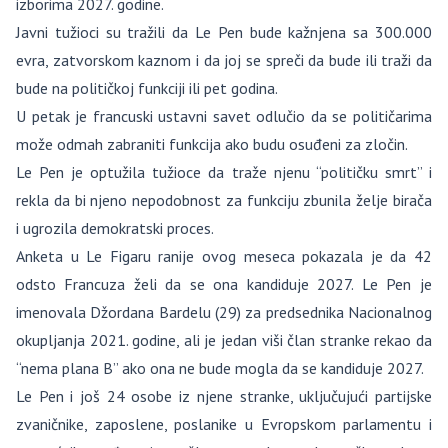
izborima 2027. godine.
Javni tužioci su tražili da Le Pen bude kažnjena sa 300.000
evra, zatvorskom kaznom i da joj se spreči da bude ili traži da
bude na političkoj funkciji ili pet godina.
U petak je francuski ustavni savet odlučio da se političarima
može odmah zabraniti funkcija ako budu osuđeni za zločin.
Le Pen je optužila tužioce da traže njenu “političku smrt” i
rekla da bi njeno nepodobnost za funkciju zbunila želje birača
i ugrozila demokratski proces.
Anketa u Le Figaru ranije ovog meseca pokazala je da 42
odsto Francuza želi da se ona kandiduje 2027. Le Pen je
imenovala Džordana Bardelu (29) za predsednika Nacionalnog
okupljanja 2021. godine, ali je jedan viši član stranke rekao da
“nema plana B” ako ona ne bude mogla da se kandiduje 2027.
Le Pen i još 24 osobe iz njene stranke, uključujući partijske
zvaničnike, zaposlene, poslanike u Evropskom parlamentu i