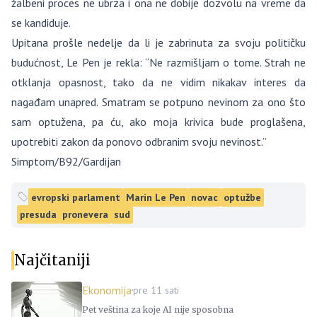
žalbeni proces ne ubrza i ona ne dobije dozvolu na vreme da
se kandiduje.
Upitana prošle nedelje da li je zabrinuta za svoju političku
budućnost, Le Pen je rekla: “Ne razmišljam o tome. Strah ne
otklanja opasnost, tako da ne vidim nikakav interes da
nagađam unapred. Smatram se potpuno nevinom za ono što
sam optužena, pa ću, ako moja krivica bude proglašena,
upotrebiti zakon da ponovo odbranim svoju nevinost.”
Simptom/B92/Gardijan
evropski parlament
Marin Le Pen
novac
optužbe
presuda
pronevera
sud
Najčitaniji
Ekonomija
pre 11 sati
Pet veština za koje AI nije sposobna