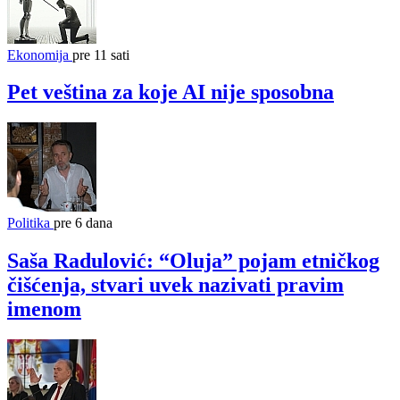
Ekonomija
pre 11 sati
Pet veština za koje AI nije sposobna
Politika
pre 6 dana
Saša Radulović: “Oluja” pojam etničkog
čišćenja, stvari uvek nazivati pravim
imenom