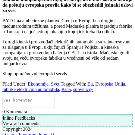
da poštuju evropska pravila kako bi se obezbedili jednaki uslovi
za sve.
BYD ima ambiciozne planove širenja u Evropi i na drugim
međunarodnim tržištima, a pored Mađarske planira izgradnju fabrike
u Turskoj i na još jednoj lokaciji o kojoj tek treba da odluči.
I drugi kineski proizvođači električnih automobila su zainteresovani
za ulaganja u Evropi, uključujući Španiju i Poljsku, a kineska
kompanija za proizvodnju baterija CATL na istoku Mađarske gradi
svoju najveću evropsku fabriku u vrednosti od više od sedam
milijardi evra.
Simptopm/Dnevni evropski servis
Filed Under:
Ekonomija
,
Svet
Tagged With:
Eu
,
Evropska Unija
,
fabrike elektricnih automobila
,
Kina
,
subvencije
0
Komentara
Inline Feedbacks
View all comments
Copyright 2024
O nama
Impresum
Kontakt