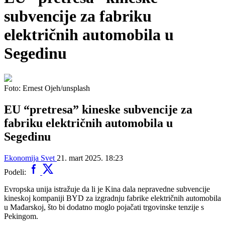
subvencije za fabriku
električnih automobila u
Segedinu
Foto: Ernest Ojeh/unsplash
EU “pretresa” kineske subvencije za
fabriku električnih automobila u
Segedinu
Ekonomija
Svet
21. mart 2025. 18:23
Podeli:
Evropska unija istražuje da li je Kina dala nepravedne subvencije
kineskoj kompaniji BYD za izgradnju fabrike električnih automobila
u Mađarskoj, što bi dodatno moglo pojačati trgovinske tenzije s
Pekingom.