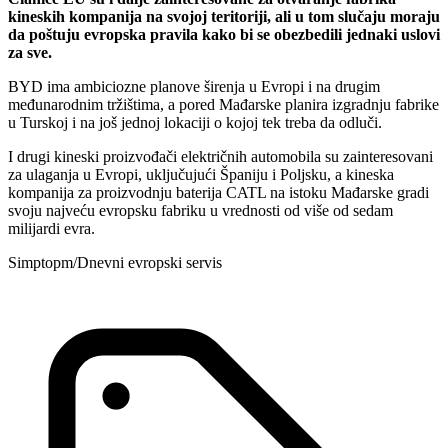
kineskih kompanija na svojoj teritoriji, ali u tom slučaju moraju
da poštuju evropska pravila kako bi se obezbedili jednaki uslovi
za sve.
BYD ima ambiciozne planove širenja u Evropi i na drugim
međunarodnim tržištima, a pored Mađarske planira izgradnju fabrike
u Turskoj i na još jednoj lokaciji o kojoj tek treba da odluči.
I drugi kineski proizvođači električnih automobila su zainteresovani
za ulaganja u Evropi, uključujući Španiju i Poljsku, a kineska
kompanija za proizvodnju baterija CATL na istoku Mađarske gradi
svoju najveću evropsku fabriku u vrednosti od više od sedam
milijardi evra.
Simptopm/Dnevni evropski servis