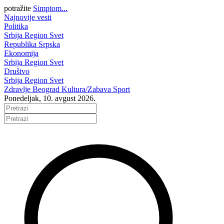
potražite
Simptom...
Najnovije vesti
Politika
Srbija
Region
Svet
Republika Srpska
Ekonomija
Srbija
Region
Svet
Društvo
Srbija
Region
Svet
Zdravlje
Beograd
Kultura/Zabava
Sport
Ponedeljak, 10. avgust 2026.