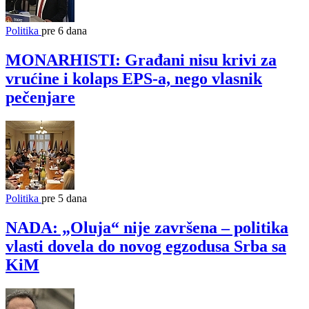
Politika
pre 6 dana
MONARHISTI: Građani nisu krivi za
vrućine i kolaps EPS-a, nego vlasnik
pečenjare
Politika
pre 5 dana
NADA: „Oluja“ nije završena – politika
vlasti dovela do novog egzodusa Srba sa
KiM