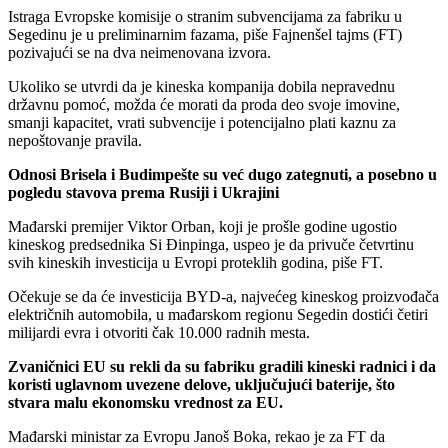
Istraga Evropske komisije o stranim subvencijama za fabriku u
Segedinu je u preliminarnim fazama, piše Fajnenšel tajms (FT)
pozivajući se na dva neimenovana izvora.
Ukoliko se utvrdi da je kineska kompanija dobila nepravednu
državnu pomoć, možda će morati da proda deo svoje imovine,
smanji kapacitet, vrati subvencije i potencijalno plati kaznu za
nepoštovanje pravila.
Odnosi Brisela i Budimpešte su već dugo zategnuti, a posebno u
pogledu stavova prema Rusiji i Ukrajini
Mađarski premijer Viktor Orban, koji je prošle godine ugostio
kineskog predsednika Si Đinpinga, uspeo je da privuče četvrtinu
svih kineskih investicija u Evropi proteklih godina, piše FT.
Očekuje se da će investicija BYD-a, najvećeg kineskog proizvođača
električnih automobila, u mađarskom regionu Segedin dostići četiri
milijardi evra i otvoriti čak 10.000 radnih mesta.
Zvaničnici EU su rekli da su fabriku gradili kineski radnici i da
koristi uglavnom uvezene delove, uključujući baterije, što
stvara malu ekonomsku vrednost za EU.
Mađarski ministar za Evropu Janoš Boka, rekao je za FT da