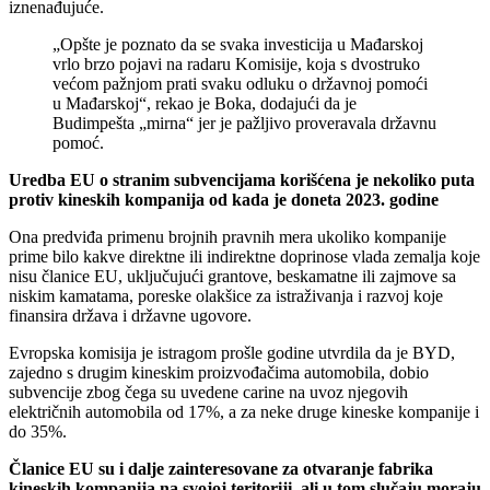
iznenađujuće.
„Opšte je poznato da se svaka investicija u Mađarskoj
vrlo brzo pojavi na radaru Komisije, koja s dvostruko
većom pažnjom prati svaku odluku o državnoj pomoći
u Mađarskoj“, rekao je Boka, dodajući da je
Budimpešta „mirna“ jer je pažljivo proveravala državnu
pomoć.
Uredba EU o stranim subvencijama korišćena je nekoliko puta
protiv kineskih kompanija od kada je doneta 2023. godine
Ona predviđa primenu brojnih pravnih mera ukoliko kompanije
prime bilo kakve direktne ili indirektne doprinose vlada zemalja koje
nisu članice EU, uključujući grantove, beskamatne ili zajmove sa
niskim kamatama, poreske olakšice za istraživanja i razvoj koje
finansira država i državne ugovore.
Evropska komisija je istragom prošle godine utvrdila da je BYD,
zajedno s drugim kineskim proizvođačima automobila, dobio
subvencije zbog čega su uvedene carine na uvoz njegovih
električnih automobila od 17%, a za neke druge kineske kompanije i
do 35%.
Članice EU su i dalje zainteresovane za otvaranje fabrika
kineskih kompanija na svojoj teritoriji, ali u tom slučaju moraju