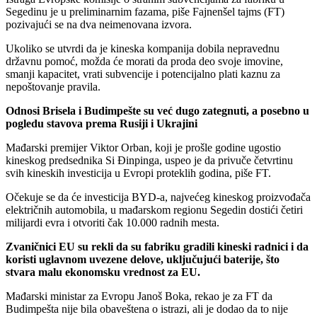
Segedinu je u preliminarnim fazama, piše Fajnenšel tajms (FT)
pozivajući se na dva neimenovana izvora.
Ukoliko se utvrdi da je kineska kompanija dobila nepravednu
državnu pomoć, možda će morati da proda deo svoje imovine,
smanji kapacitet, vrati subvencije i potencijalno plati kaznu za
nepoštovanje pravila.
Odnosi Brisela i Budimpešte su već dugo zategnuti, a posebno u
pogledu stavova prema Rusiji i Ukrajini
Mađarski premijer Viktor Orban, koji je prošle godine ugostio
kineskog predsednika Si Đinpinga, uspeo je da privuče četvrtinu
svih kineskih investicija u Evropi proteklih godina, piše FT.
Očekuje se da će investicija BYD-a, najvećeg kineskog proizvođača
električnih automobila, u mađarskom regionu Segedin dostići četiri
milijardi evra i otvoriti čak 10.000 radnih mesta.
Zvaničnici EU su rekli da su fabriku gradili kineski radnici i da
koristi uglavnom uvezene delove, uključujući baterije, što
stvara malu ekonomsku vrednost za EU.
Mađarski ministar za Evropu Janoš Boka, rekao je za FT da
Budimpešta nije bila obaveštena o istrazi, ali je dodao da to nije