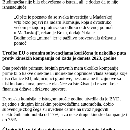
Budimpešta nije bila obaveštena o istrazi, ali je dodao da to nije
iznenađujuće.
„Opšte je poznato da se svaka investicija u Mađarskoj
vrlo brzo pojavi na radaru Komisije, koja s dvostruko
većom pažnjom prati svaku odluku o državnoj pomoći
u Mađarskoj“, rekao je Boka, dodajući da je
Budimpešta „mirna“ jer je pažljivo proveravala državnu
pomoć.
Uredba EU o stranim subvencijama korišćena je nekoliko puta
protiv kineskih kompanija od kada je doneta 2023. godine
Ona predviđa primenu brojnih pravnih mera ukoliko kompanije
prime bilo kakve direktne ili indirektne doprinose vlada zemalja koje
nisu članice EU, uključujući grantove, beskamatne ili zajmove sa
niskim kamatama, poreske olakšice za istraživanja i razvoj koje
finansira država i državne ugovore.
Evropska komisija je istragom prošle godine utvrdila da je BYD,
zajedno s drugim kineskim proizvođačima automobila, dobio
subvencije zbog čega su uvedene carine na uvoz njegovih
električnih automobila od 17%, a za neke druge kineske kompanije i
do 35%.
Članice EU su i dalje zainteresovane za otvaranje fabrika