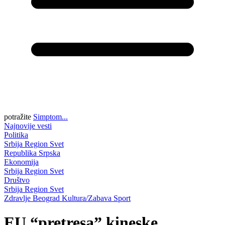
potražite
Simptom...
Najnovije vesti
Politika
Srbija
Region
Svet
Republika Srpska
Ekonomija
Srbija
Region
Svet
Društvo
Srbija
Region
Svet
Zdravlje
Beograd
Kultura/Zabava
Sport
EU “pretresa” kineske