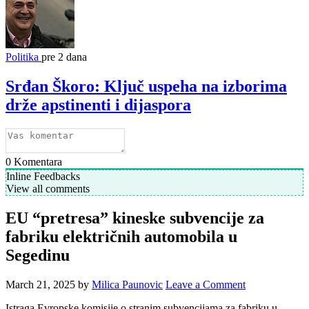
Politika
pre 2 dana
Srđan Škoro: Ključ uspeha na izborima
drže apstinenti i dijaspora
0
Komentara
Inline Feedbacks
View all comments
EU “pretresa” kineske subvencije za
fabriku električnih automobila u
Segedinu
March 21, 2025
by
Milica Paunovic
Leave a Comment
Istraga Evropske komisije o stranim subvencijama za fabriku u