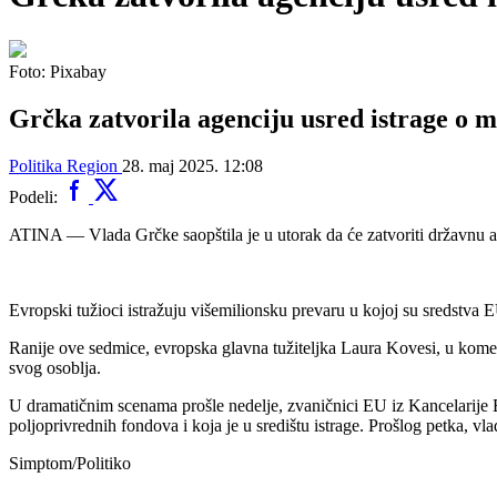
Foto: Pixabay
Grčka zatvorila agenciju usred istrage o
Politika
Region
28. maj 2025. 12:08
Podeli:
ATINA — Vlada Grčke saopštila je u utorak da će zatvoriti državnu 
Evropski tužioci istražuju višemilionsku prevaru u kojoj su sredstv
Ranije ove sedmice, evropska glavna tužiteljka Laura Kovesi, u koment
svog osoblja.
U dramatičnim scenama prošle nedelje, zvaničnici EU iz Kancelarije 
poljoprivrednih fondova i koja je u središtu istrage. Prošlog petka,
Simptom/Politiko