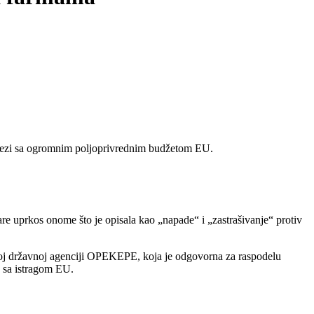
u vezi sa ogromnim poljoprivrednim budžetom EU.
re uprkos onome što je opisala kao „napade“ i „zastrašivanje“ protiv
čkoj državnoj agenciji OPEKEPE, koja je odgovorna za raspodelu
e sa istragom EU.