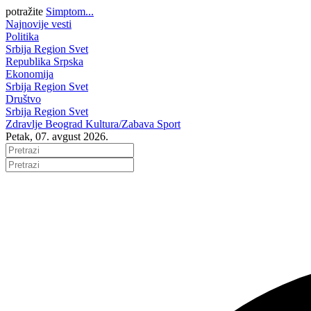
potražite
Simptom...
Najnovije vesti
Politika
Srbija
Region
Svet
Republika Srpska
Ekonomija
Srbija
Region
Svet
Društvo
Srbija
Region
Svet
Zdravlje
Beograd
Kultura/Zabava
Sport
Petak, 07. avgust 2026.