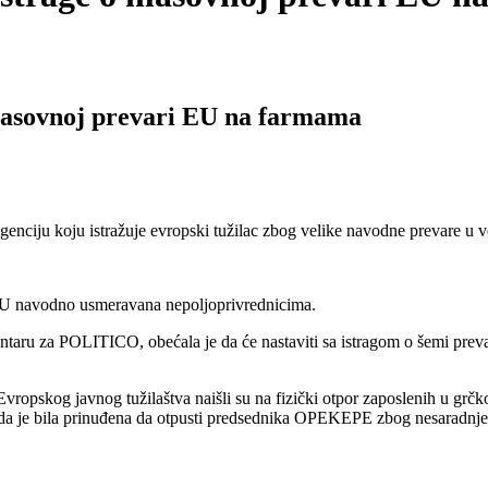
 masovnoj prevari EU na farmama
agenciju koju istražuje evropski tužilac zbog velike navodne prevare 
a EU navodno usmeravana nepoljoprivrednicima.
aru za POLITICO, obećala je da će nastaviti sa istragom o šemi preva
Evropskog javnog tužilaštva naišli su na fizički otpor zaposlenih u gr
 vlada je bila prinuđena da otpusti predsednika OPEKEPE zbog nesaradnj