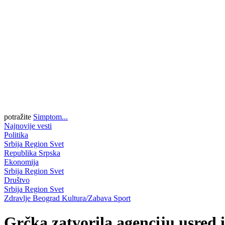
potražite
Simptom...
Najnovije vesti
Politika
Srbija
Region
Svet
Republika Srpska
Ekonomija
Srbija
Region
Svet
Društvo
Srbija
Region
Svet
Zdravlje
Beograd
Kultura/Zabava
Sport
Grčka zatvorila agenciju usred