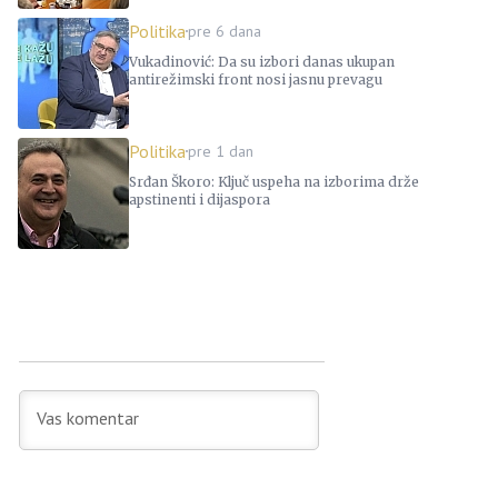
Politika
pre 6 dana
Vukadinović: Da su izbori danas ukupan
antirežimski front nosi jasnu prevagu
Politika
pre 1 dan
Srđan Škoro: Ključ uspeha na izborima drže
apstinenti i dijaspora