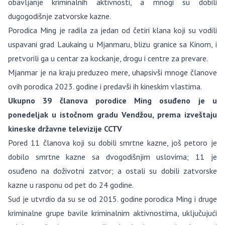
obavljanje kriminalnih aktivnosti, a mnogi su dobili
dugogodišnje zatvorske kazne.
Porodica Ming je radila za jedan od četiri klana koji su vodili
uspavani grad Laukaing u Mjanmaru, blizu granice sa Kinom, i
pretvorili ga u centar za kockanje, drogu i centre za prevare.
Mjanmar je na kraju preduzeo mere, uhapsivši mnoge članove
ovih porodica 2023. godine i predavši ih kineskim vlastima.
Ukupno 39 članova porodice Ming osuđeno je u
ponedeljak u istočnom gradu Vendžou, prema izveštaju
kineske državne televizije CCTV
Pored 11 članova koji su dobili smrtne kazne, još petoro je
dobilo smrtne kazne sa dvogodišnjim uslovima; 11 je
osuđeno na doživotni zatvor; a ostali su dobili zatvorske
kazne u rasponu od pet do 24 godine.
Sud je utvrdio da su se od 2015. godine porodica Ming i druge
kriminalne grupe bavile kriminalnim aktivnostima, uključujući