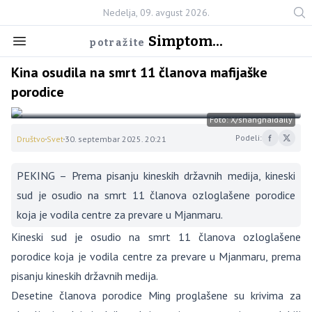
Nedelja, 09. avgust 2026.
Simptom...
potražite
Kina osudila na smrt 11 članova mafijaške
porodice
Foto: X/shanghaidaily
Podeli:
Društvo
Svet
30. septembar 2025. 20:21
PEKING – Prema pisanju kineskih državnih medija, kineski
sud je osudio na smrt 11 članova ozloglašene porodice
koja je vodila centre za prevare u Mjanmaru.
Kineski sud je osudio na smrt 11 članova ozloglašene
porodice koja je vodila centre za prevare u Mjanmaru, prema
pisanju kineskih državnih medija.
Desetine članova porodice Ming proglašene su krivima za