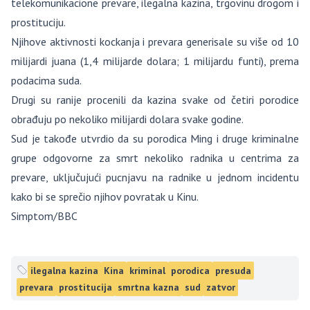
telekomunikacione prevare, ilegalna kazina, trgovinu drogom i
prostituciju.
Njihove aktivnosti kockanja i prevara generisale su više od 10
milijardi juana (1,4 milijarde dolara; 1 milijardu funti), prema
podacima suda.
Drugi su ranije procenili da kazina svake od četiri porodice
obrađuju po nekoliko milijardi dolara svake godine.
Sud je takođe utvrdio da su porodica Ming i druge kriminalne
grupe odgovorne za smrt nekoliko radnika u centrima za
prevare, uključujući pucnjavu na radnike u jednom incidentu
kako bi se sprečio njihov povratak u Kinu.
Simptom/BBC
ilegalna kazina
Kina
kriminal
porodica
presuda
prevara
prostitucija
smrtna kazna
sud
zatvor