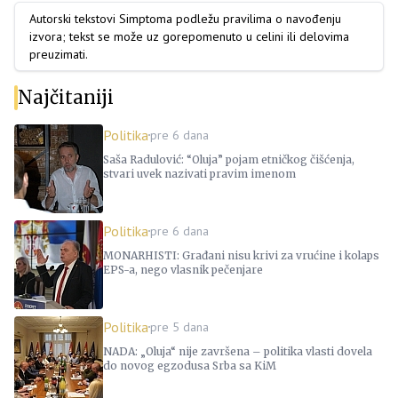
Autorski tekstovi Simptoma podležu pravilima o navođenju
izvora; tekst se može uz gorepomenuto u celini ili delovima
preuzimati.
Najčitaniji
Politika
pre 6 dana
Saša Radulović: “Oluja” pojam etničkog čišćenja,
stvari uvek nazivati pravim imenom
Politika
pre 6 dana
MONARHISTI: Građani nisu krivi za vrućine i kolaps
EPS-a, nego vlasnik pečenjare
Politika
pre 5 dana
NADA: „Oluja“ nije završena – politika vlasti dovela
do novog egzodusa Srba sa KiM