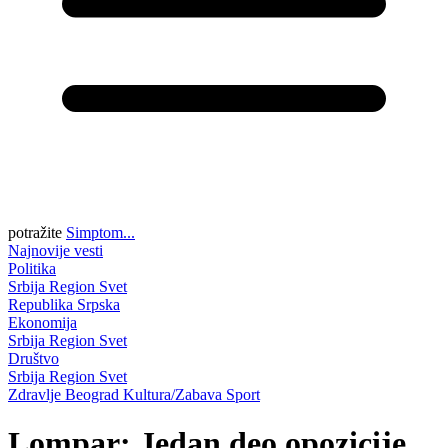
potražite
Simptom...
Najnovije vesti
Politika
Srbija
Region
Svet
Republika Srpska
Ekonomija
Srbija
Region
Svet
Društvo
Srbija
Region
Svet
Zdravlje
Beograd
Kultura/Zabava
Sport
Lompar: Jedan deo opozicije