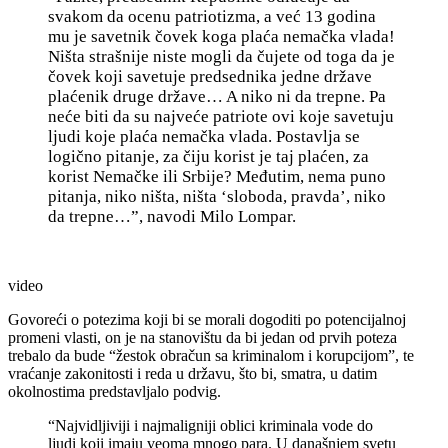
svakom da ocenu patriotizma, a već 13 godina
mu je savetnik čovek koga plaća nemačka vlada!
Ništa strašnije niste mogli da čujete od toga da je
č
ovek koji savetuje predsednika jedne države
plaćenik druge države
… A niko ni da trepne. Pa
neće biti da su najveće patriote ovi koje savetuju
ljudi koje plaća nemačka vlada. Postavlja se
logično pitanje, za čiju korist je taj plaćen, za
korist Nemačke ili Srbije? Međutim, nema puno
pitanja, niko ništa, ništa ‘sloboda, pravda’, niko
da trepne…”, navodi Milo Lompar.
video
Govoreći o potezima koji bi se morali dogoditi po potencijalnoj
promeni vlasti, on je na stanovištu da bi jedan od prvih poteza
trebalo da bude “žestok obračun sa kriminalom i korupcijom”, te
vraćanje zakonitosti i reda u državu, što bi, smatra, u datim
okolnostima predstavljalo podvig.
“Najvidljiviji i najmaligniji oblici kriminala vode do
ljudi koji imaju veoma mnogo para. U današnjem svetu