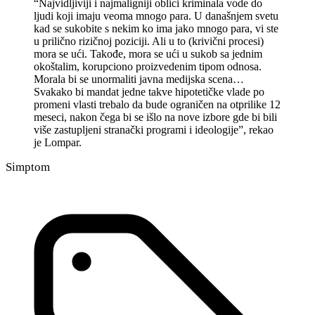
“Najvidljiviji i najmaligniji oblici kriminala vode do
ljudi koji imaju veoma mnogo para. U današnjem svetu
kad se sukobite s nekim ko ima jako mnogo para, vi ste
u prilično rizičnoj poziciji. Ali u to (krivični procesi)
mora se ući. Takođe, mora se ući u sukob sa jednim
okoštalim, korupciono proizvedenim tipom odnosa.
Morala bi se unormaliti javna medijska scena…
Svakako bi mandat jedne takve hipotetičke vlade po
promeni vlasti trebalo da bude ograničen na otprilike 12
meseci, nakon čega bi se išlo na nove izbore gde bi bili
više zastupljeni stranački programi i ideologije”, rekao
je Lompar.
Simptom