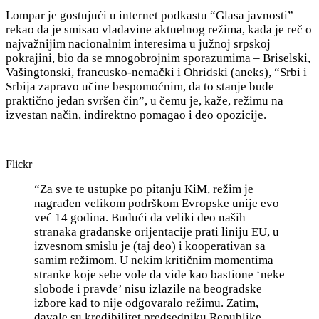
Lompar je gostujući u internet podkastu “Glasa javnosti”
rekao da je smisao vladavine aktuelnog režima, kada je reč o
najvažnijim nacionalnim interesima u južnoj srpskoj
pokrajini, bio da se mnogobrojnim sporazumima – Briselski,
Vašingtonski, francusko-nemački i Ohridski (aneks), “Srbi i
Srbija zapravo učine bespomoćnim, da to stanje bude
praktično jedan svršen čin”, u čemu je, kaže, režimu na
izvestan način, indirektno pomagao i deo opozicije.
Flickr
“Za sve te ustupke po pitanju KiM, režim je
nagrađen velikom podrškom Evropske unije evo
već 14 godina. Budući da veliki deo naših
stranaka građanske orijentacije prati liniju EU, u
izvesnom smislu je (taj deo) i kooperativan sa
samim režimom. U nekim kritičnim momentima
stranke koje sebe vole da vide kao bastione ‘neke
slobode i pravde’ nisu izlazile na beogradske
izbore kad to nije odgovaralo režimu. Zatim,
davale su kredibilitet predsedniku Republike