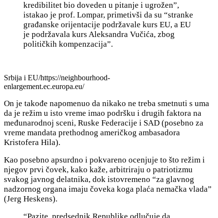
kredibilitet bio doveden u pitanje i ugrožen”,
istakao je prof. Lompar, primetivši da su “stranke
građanske orijentacije podržavale kurs EU, a EU
je podržavala kurs Aleksandra Vučića, zbog
političkih kompenzacija”.
Srbija i EU/https://neighbourhood-
enlargement.ec.europa.eu/
On je takođe napomenuo da nikako ne treba smetnuti s uma
da je režim u isto vreme imao podršku i drugih faktora na
međunarodnoj sceni, Ruske Federacije i SAD (posebno za
vreme mandata prethodnog američkog ambasadora
Kristofera Hila).
Kao posebno apsurdno i pokvareno ocenjuje to što režim i
njegov prvi čovek, kako kaže, arbitriraju o patriotizmu
svakog javnog delatnika, dok istovremeno “
za glavnog
nadzornog organa imaju čoveka koga plaća nemačka vlada”
(Jerg Heskens).
“Pazite, predsednik Republike o
dlučuje da