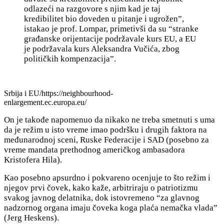
odlazeći na razgovore s njim kad je taj
kredibilitet bio doveden u pitanje i ugrožen”,
istakao je prof. Lompar, primetivši da su “stranke
građanske orijentacije podržavale kurs EU, a EU
je podržavala kurs Aleksandra Vučića, zbog
političkih kompenzacija”.
Srbija i EU/https://neighbourhood-
enlargement.ec.europa.eu/
On je takođe napomenuo da nikako ne treba smetnuti s uma
da je režim u isto vreme imao podršku i drugih faktora na
međunarodnoj sceni, Ruske Federacije i SAD (posebno za
vreme mandata prethodnog američkog ambasadora
Kristofera Hila).
Kao posebno apsurdno i pokvareno ocenjuje to što režim i
njegov prvi čovek, kako kaže, arbitriraju o patriotizmu
svakog javnog delatnika, dok istovremeno “
za glavnog
nadzornog organa imaju čoveka koga plaća nemačka vlada”
(Jerg Heskens).