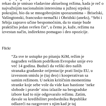
rekao da je smisao vladavine aktuelnog režima, kada je reč o
najvažnijim nacionalnim interesima u južnoj srpskoj
pokrajini, bio da se mnogobrojnim sporazumima – Briselski,
Vašingtonski, francusko-nemački i Ohridski (aneks), “Srbi i
Srbija zapravo učine bespomoćnim, da to stanje bude
praktično jedan svršen čin”, u čemu je, kaže, režimu na
izvestan način, indirektno pomagao i deo opozicije.
Flickr
“Za sve te ustupke po pitanju KiM, režim je
nagrađen velikom podrškom Evropske unije evo
već 14 godina. Budući da veliki deo naših
stranaka građanske orijentacije prati liniju EU, u
izvesnom smislu je (taj deo) i kooperativan sa
samim režimom. U nekim kritičnim momentima
stranke koje sebe vole da vide kao bastione ‘neke
slobode i pravde’ nisu izlazile na beogradske
izbore kad to nije odgovaralo režimu. Zatim,
davale su kredibilitet predsedniku Republike
odlazeći na razgovore s njim kad je taj