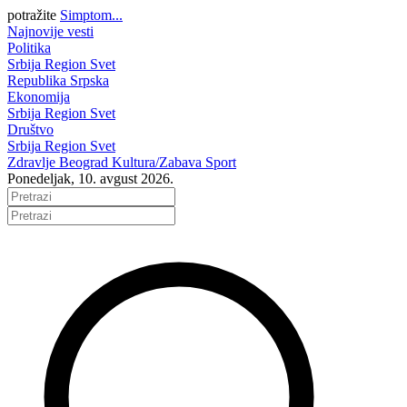
potražite
Simptom...
Najnovije vesti
Politika
Srbija
Region
Svet
Republika Srpska
Ekonomija
Srbija
Region
Svet
Društvo
Srbija
Region
Svet
Zdravlje
Beograd
Kultura/Zabava
Sport
Ponedeljak, 10. avgust 2026.