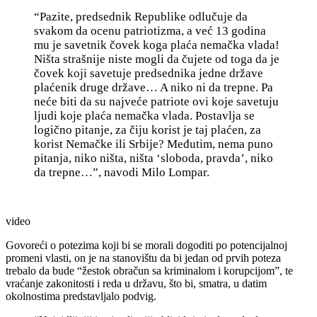
“Pazite, predsednik Republike o
dlučuje da
svakom da ocenu patriotizma, a već 13 godina
mu je savetnik čovek koga plaća nemačka vlada!
Ništa strašnije niste mogli da čujete od toga da je
č
ovek koji savetuje predsednika jedne države
plaćenik druge države
… A niko ni da trepne. Pa
neće biti da su najveće patriote ovi koje savetuju
ljudi koje plaća nemačka vlada. Postavlja se
logično pitanje, za čiju korist je taj plaćen, za
korist Nemačke ili Srbije? Međutim, nema puno
pitanja, niko ništa, ništa ‘sloboda, pravda’, niko
da trepne…”, navodi Milo Lompar.
video
Govoreći o potezima koji bi se morali dogoditi po potencijalnoj
promeni vlasti, on je na stanovištu da bi jedan od prvih poteza
trebalo da bude “žestok obračun sa kriminalom i korupcijom”, te
vraćanje zakonitosti i reda u državu, što bi, smatra, u datim
okolnostima predstavljalo podvig.