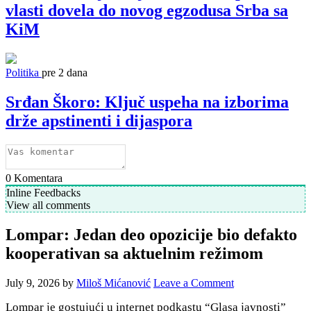
vlasti dovela do novog egzodusa Srba sa
KiM
Politika
pre 2 dana
Srđan Škoro: Ključ uspeha na izborima
drže apstinenti i dijaspora
0
Komentara
Inline Feedbacks
View all comments
Lompar: Jedan deo opozicije bio defakto
kooperativan sa aktuelnim režimom
July 9, 2026
by
Miloš Mićanović
Leave a Comment
Lompar je gostujući u internet podkastu “Glasa javnosti”