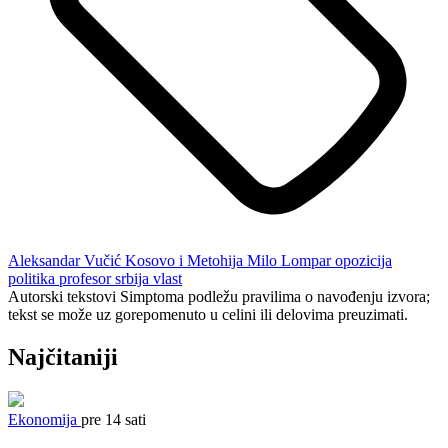
Aleksandar Vučić
Kosovo i Metohija
Milo Lompar
opozicija
politika
profesor
srbija
vlast
Autorski tekstovi Simptoma podležu pravilima o navođenju izvora;
tekst se može uz gorepomenuto u celini ili delovima preuzimati.
Najčitaniji
Ekonomija
pre 14 sati