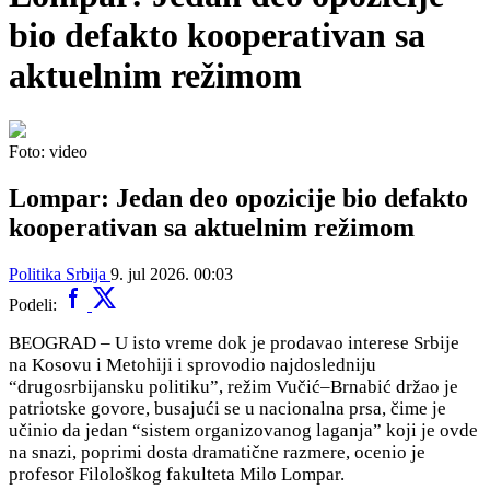
bio defakto kooperativan sa
aktuelnim režimom
Foto: video
Lompar: Jedan deo opozicije bio defakto
kooperativan sa aktuelnim režimom
Politika
Srbija
9. jul 2026. 00:03
Podeli:
BEOGRAD – U isto vreme dok je prodavao interese Srbije
na Kosovu i Metohiji i sprovodio najdosledniju
“drugosrbijansku politiku”, režim Vučić–Brnabić držao je
patriotske govore, busajući se u nacionalna prsa, čime je
učinio da jedan “sistem organizovanog laganja” koji je ovde
na snazi, poprimi dosta dramatične razmere, ocenio je
profesor Filološkog fakulteta Milo Lompar.