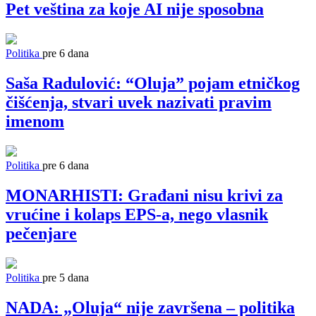
Pet veština za koje AI nije sposobna
Politika
pre 6 dana
Saša Radulović: “Oluja” pojam etničkog
čišćenja, stvari uvek nazivati pravim
imenom
Politika
pre 6 dana
MONARHISTI: Građani nisu krivi za
vrućine i kolaps EPS-a, nego vlasnik
pečenjare
Politika
pre 5 dana
NADA: „Oluja“ nije završena – politika