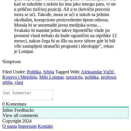
kad se sukobite s nekim ko ima jako mnogo para, vi ste
u prilično rizičnoj poziciji. Ali u to (krivični procesi)
mora se ući. Takođe, mora se ući u sukob sa jednim
okoštalim, korupciono proizvedenim tipom odnosa.
Morala bi se unormaliti javna medijska scena…
Svakako bi mandat jedne takve hipotetičke vlade po
promeni vlasti trebalo da bude ograničen na otprilike 12
meseci, nakon čega bi se išlo na nove izbore gde bi bili
više zastupljeni stranački programi i ideologije”, rekao
je Lompar.
Simptom
Filed Under:
Politika
,
Srbija
Tagged With:
Aleksandar Vučić
,
Kosovo i Metohija
,
Milo Lompar
,
opozicija
,
politika
,
profesor
,
srbija
,
vlast
0
Komentara
Inline Feedbacks
View all comments
Copyright 2024
O nama
Impresum
Kontakt