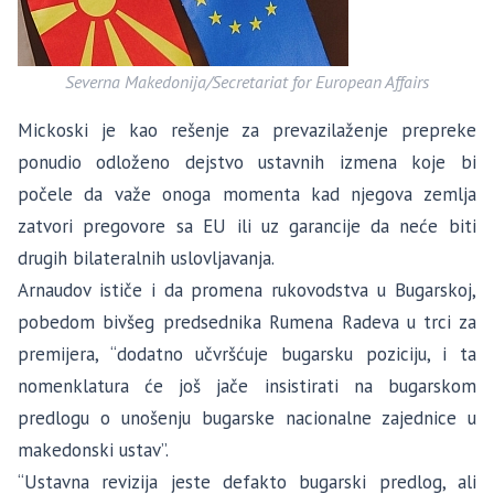
Severna Makedonija/Secretariat for European Affairs
Mickoski je kao rešenje za prevazilaženje prepreke
ponudio odloženo dejstvo ustavnih izmena koje bi
počele da važe onoga momenta kad njegova zemlja
zatvori pregovore sa EU ili uz garancije da neće biti
drugih bilateralnih uslovljavanja.
Arnaudov ističe i da promena rukovodstva u Bugarskoj,
pobedom bivšeg predsednika Rumena Radeva u trci za
premijera, “dodatno učvršćuje bugarsku poziciju, i ta
nomenklatura će još jače insistirati na bugarskom
predlogu o unošenju bugarske nacionalne zajednice u
makedonski ustav”.
“Ustavna revizija jeste defakto bugarski predlog, ali