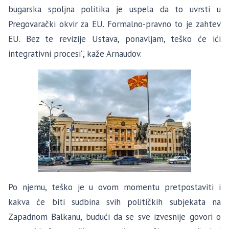
bugarska spoljna politika je uspela da to uvrsti u
Pregovarački okvir za EU. Formalno-pravno to je zahtev
EU. Bez te revizije Ustava, ponavljam, teško će ići
integrativni procesi”, kaže Arnaudov.
Po njemu, teško je u ovom momentu pretpostaviti i
kakva će biti sudbina svih političkih subjekata na
Zapadnom Balkanu, budući da se sve izvesnije govori o