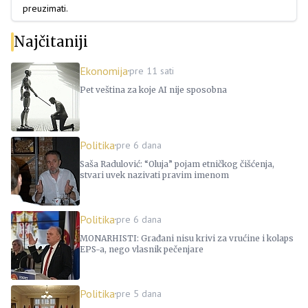
preuzimati.
Najčitaniji
Ekonomija
pre 11 sati
Pet veština za koje AI nije sposobna
Politika
pre 6 dana
Saša Radulović: “Oluja” pojam etničkog čišćenja,
stvari uvek nazivati pravim imenom
Politika
pre 6 dana
MONARHISTI: Građani nisu krivi za vrućine i kolaps
EPS-a, nego vlasnik pečenjare
Politika
pre 5 dana