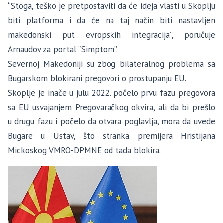
“Stoga, teško je pretpostaviti da će ideja vlasti u Skoplju
biti platforma i da će na taj način biti nastavljen
makedonski put evropskih integracija”, poručuje
Arnaudov za portal “Simptom”.
Severnoj Makedoniji su zbog bilateralnog problema sa
Bugarskom blokirani pregovori o prostupanju EU.
Skoplje je inače u julu 2022. počelo prvu fazu pregovora
sa EU usvajanjem Pregovaračkog okvira, ali da bi prešlo
u drugu fazu i počelo da otvara poglavlja, mora da uvede
Bugare u Ustav, što stranka premijera Hristijana
Mickoskog VMRO-DPMNE od tada blokira.