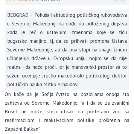
BEOGRAD – Pokušaji aktuelnog političkog rukovodstva
u Severnoj Makedoniji da dođe do odloženog dejstva
kada je reč o ustavnim izmenama koje se tiču
bugarske manjine, tj. da se prihvati promena Ustava
Severne Makedonije, ali da ona stupi na snagu činom
učlanjenja države u Evropsku uniju, bojim se da nije
realna i da neće proći, jer je manevarski prostor za to
sužen, ocenjuje srpsko-makedonski politikolog, doktor
političkih nauka Mitko Arnaudov.
On kaže da je Sofija čvrsto na pozicijama onoga što
zahteva od Severne Makedonije, “a i da se za zvanični
Brisel ne može steći utisak da preterano žuri sa
reafirmacijom i reaktivacijom politike proširenja na
Zapadni Balkan”.