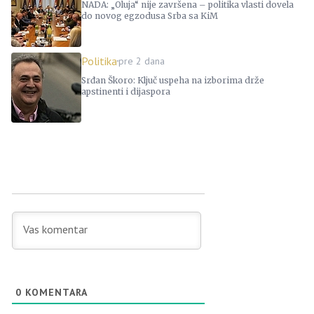
NADA: „Oluja“ nije završena – politika vlasti dovela
do novog egzodusa Srba sa KiM
Politika
pre 2 dana
Srđan Škoro: Ključ uspeha na izborima drže
apstinenti i dijaspora
0
KOMENTARA