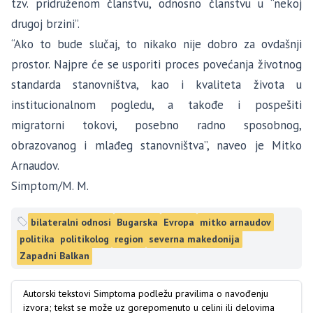
tzv. pridruženom članstvu, odnosno članstvu u “nekoj
drugoj brzini”.
“Ako to bude slučaj, to nikako nije dobro za ovdašnji
prostor. Najpre će se usporiti proces povećanja životnog
standarda stanovništva, kao i kvaliteta života u
institucionalnom pogledu, a takođe i pospešiti
migratorni tokovi, posebno radno sposobnog,
obrazovanog i mlađeg stanovništva”, naveo je Mitko
Arnaudov.
Simptom/M. M.
bilateralni odnosi
Bugarska
Evropa
mitko arnaudov
politika
politikolog
region
severna makedonija
Zapadni Balkan
Autorski tekstovi Simptoma podležu pravilima o navođenju
izvora; tekst se može uz gorepomenuto u celini ili delovima