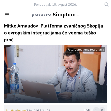
Ponedeljak, 10. avgust 2026.
Simptom...
potražite
Mitko Arnaudov: Platforma zvaničnog Skoplja
o evropskim integracijama će veoma teško
proći
Foto: ustupljena fotografija
Podeli:
Politika
Region
3. jun 2026. 21:09