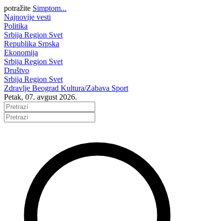
potražite
Simptom...
Najnovije vesti
Politika
Srbija
Region
Svet
Republika Srpska
Ekonomija
Srbija
Region
Svet
Društvo
Srbija
Region
Svet
Zdravlje
Beograd
Kultura/Zabava
Sport
Petak, 07. avgust 2026.