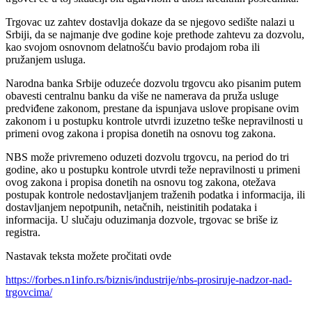
Trgovac uz zahtev dostavlja dokaze da se njegovo sedište nalazi u
Srbiji, da se najmanje dve godine koje prethode zahtevu za dozvolu,
kao svojom osnovnom delatnošću bavio prodajom roba ili
pružanjem usluga.
Narodna banka Srbije oduzeće dozvolu trgovcu ako pisanim putem
obavesti centralnu banku da više ne namerava da pruža usluge
predviđene zakonom, prestane da ispunjava uslove propisane ovim
zakonom i u postupku kontrole utvrdi izuzetno teške nepravilnosti u
primeni ovog zakona i propisa donetih na osnovu tog zakona.
NBS može privremeno oduzeti dozvolu trgovcu, na period do tri
godine, ako u postupku kontrole utvrdi teže nepravilnosti u primeni
ovog zakona i propisa donetih na osnovu tog zakona, otežava
postupak kontrole nedostavljanjem traženih podatka i informacija, ili
dostavljanjem nepotpunih, netačnih, neistinitih podataka i
informacija. U slučaju oduzimanja dozvole, trgovac se briše iz
registra.
Nastavak teksta možete pročitati ovde
https://forbes.n1info.rs/biznis/industrije/nbs-prosiruje-nadzor-nad-
trgovcima/