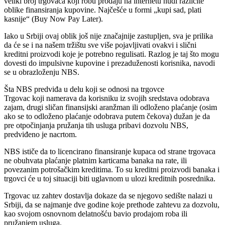
veliki broj trgovaca koji robu prodaju na internetu nudi različite
oblike finansiranja kupovine. Najčešće u formi „kupi sad, plati
kasnije“ (Buy Now Pay Later).
Iako u Srbiji ovaj oblik još nije značajnije zastupljen, sva je prilika
da će se i na našem tržištu sve više pojavljivati ovakvi i slični
kreditni proizvodi koje je potrebno regulisati. Razlog je taj što mogu
dovesti do impulsivne kupovine i prezaduženosti korisnika, navodi
se u obrazloženju NBS.
Šta NBS predviđa u delu koji se odnosi na trgovce
Trgovac koji namerava da korisniku iz svojih sredstava odobrava
zajam, drugi sličan finansijski aranžman ili odloženo plaćanje (osim
ako se to odloženo plaćanje odobrava putem čekova) dužan je da
pre otpočinjanja pružanja tih usluga pribavi dozvolu NBS,
predviđeno je nacrtom.
NBS ističe da to licencirano finansiranje kupaca od strane trgovaca
ne obuhvata plaćanje platnim karticama banaka na rate, ili
povezanim potrošačkim kreditima. To su kreditni proizvodi banaka i
trgovci će u toj situaciji biti uglavnom u ulozi kreditnih posrednika.
Trgovac uz zahtev dostavlja dokaze da se njegovo sedište nalazi u
Srbiji, da se najmanje dve godine koje prethode zahtevu za dozvolu,
kao svojom osnovnom delatnošću bavio prodajom roba ili
pružanjem usluga.