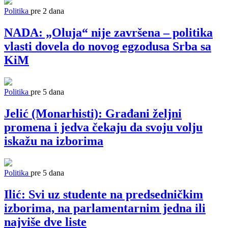
Politika
pre 2 dana
NADA: „Oluja“ nije završena – politika
vlasti dovela do novog egzodusa Srba sa
KiM
Politika
pre 5 dana
Jelić (Monarhisti): Građani željni
promena i jedva čekaju da svoju volju
iskažu na izborima
Politika
pre 5 dana
Ilić: Svi uz studente na predsedničkim
izborima, na parlamentarnim jedna ili
najviše dve liste