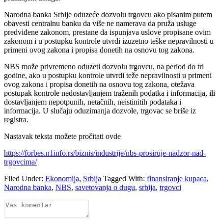
Narodna banka Srbije oduzeće dozvolu trgovcu ako pisanim putem
obavesti centralnu banku da više ne namerava da pruža usluge
predviđene zakonom, prestane da ispunjava uslove propisane ovim
zakonom i u postupku kontrole utvrdi izuzetno teške nepravilnosti u
primeni ovog zakona i propisa donetih na osnovu tog zakona.
NBS može privremeno oduzeti dozvolu trgovcu, na period do tri
godine, ako u postupku kontrole utvrdi teže nepravilnosti u primeni
ovog zakona i propisa donetih na osnovu tog zakona, otežava
postupak kontrole nedostavljanjem traženih podatka i informacija, ili
dostavljanjem nepotpunih, netačnih, neistinitih podataka i
informacija. U slučaju oduzimanja dozvole, trgovac se briše iz
registra.
Nastavak teksta možete pročitati ovde
https://forbes.n1info.rs/biznis/industrije/nbs-prosiruje-nadzor-nad-
trgovcima/
Filed Under:
Ekonomija
,
Srbija
Tagged With:
finansiranje kupaca
,
Narodna banka
,
NBS
,
savetovanja o dugu
,
srbija
,
trgovci