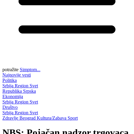
potražite
Simptom...
Najnovije vesti
Politika
Srbija
Region
Svet
Republika Srpska
Ekonomija
Srbija
Region
Svet
Društvo
Srbija
Region
Svet
Zdravlje
Beograd
Kultura/Zabava
Sport
NBS: Pojačan nadzor trgovaca