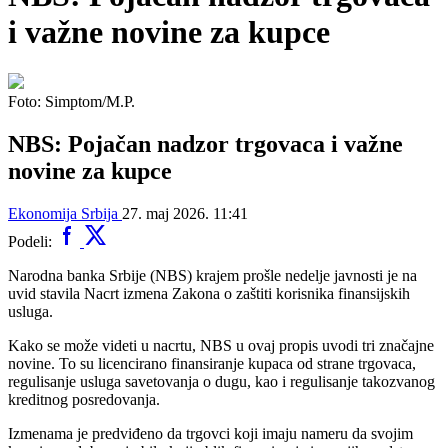
i važne novine za kupce
Foto: Simptom/M.P.
NBS: Pojačan nadzor trgovaca i važne
novine za kupce
Ekonomija
Srbija
27. maj 2026. 11:41
Podeli:
Narodna banka Srbije (NBS) krajem prošle nedelje javnosti je na
uvid stavila Nacrt izmena Zakona o zaštiti korisnika finansijskih
usluga.
Kako se može videti u nacrtu, NBS u ovaj propis uvodi tri značajne
novine. To su licencirano finansiranje kupaca od strane trgovaca,
regulisanje usluga savetovanja o dugu, kao i regulisanje takozvanog
kreditnog posredovanja.
Izmenama je predviđeno da trgovci koji imaju nameru da svojim