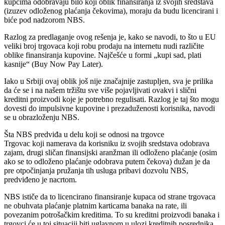
kupcima odobravaju bilo koji oblik finansiranja iz svojih sredstava
(izuzev odloženog plaćanja čekovima), moraju da budu licencirani i
biće pod nadzorom NBS.
Razlog za predlaganje ovog rešenja je, kako se navodi, to što u EU
veliki broj trgovaca koji robu prodaju na internetu nudi različite
oblike finansiranja kupovine. Najčešće u formi „kupi sad, plati
kasnije“ (Buy Now Pay Later).
Iako u Srbiji ovaj oblik još nije značajnije zastupljen, sva je prilika
da će se i na našem tržištu sve više pojavljivati ovakvi i slični
kreditni proizvodi koje je potrebno regulisati. Razlog je taj što mogu
dovesti do impulsivne kupovine i prezaduženosti korisnika, navodi
se u obrazloženju NBS.
Šta NBS predviđa u delu koji se odnosi na trgovce
Trgovac koji namerava da korisniku iz svojih sredstava odobrava
zajam, drugi sličan finansijski aranžman ili odloženo plaćanje (osim
ako se to odloženo plaćanje odobrava putem čekova) dužan je da
pre otpočinjanja pružanja tih usluga pribavi dozvolu NBS,
predviđeno je nacrtom.
NBS ističe da to licencirano finansiranje kupaca od strane trgovaca
ne obuhvata plaćanje platnim karticama banaka na rate, ili
povezanim potrošačkim kreditima. To su kreditni proizvodi banaka i
trgovci će u toj situaciji biti uglavnom u ulozi kreditnih posrednika.