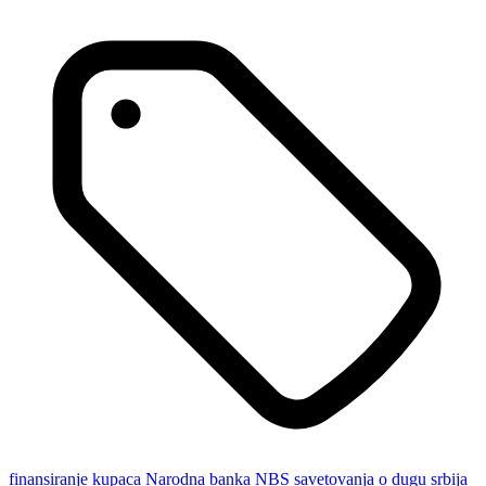
finansiranje kupaca
Narodna banka
NBS
savetovanja o dugu
srbija