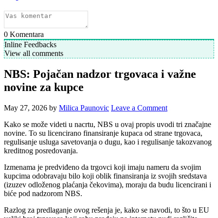
0
Komentara
Inline Feedbacks
View all comments
NBS: Pojačan nadzor trgovaca i važne
novine za kupce
May 27, 2026
by
Milica Paunovic
Leave a Comment
Kako se može videti u nacrtu, NBS u ovaj propis uvodi tri značajne
novine. To su licencirano finansiranje kupaca od strane trgovaca,
regulisanje usluga savetovanja o dugu, kao i regulisanje takozvanog
kreditnog posredovanja.
Izmenama je predviđeno da trgovci koji imaju nameru da svojim
kupcima odobravaju bilo koji oblik finansiranja iz svojih sredstava
(izuzev odloženog plaćanja čekovima), moraju da budu licencirani i
biće pod nadzorom NBS.
Razlog za predlaganje ovog rešenja je, kako se navodi, to što u EU