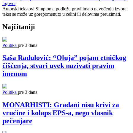
trgovci
Autorski tekstovi Simptoma podležu pravilima o navođenju izvora;
tekst se može uz gorepomenuto u celini ili delovima preuzimati.
Najčitaniji
Politika
pre 3 dana
Saša Radulović: “Oluja” pojam etničkog
čišćenja, stvari uvek nazivati pravim
imenom
Politika
pre 3 dana
MONARHISTI: Građani nisu krivi za
vrućine i kolaps EPS-a, nego vlasnik
pečenjare