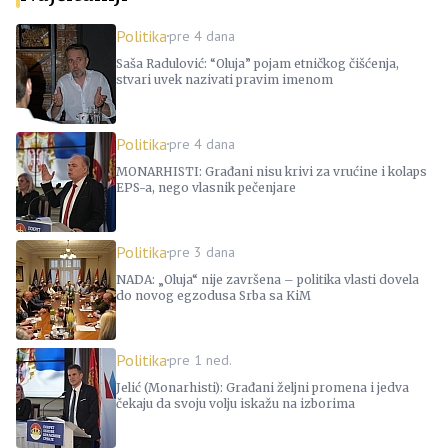
Politika
pre 4 dana
Saša Radulović: “Oluja” pojam etničkog čišćenja,
stvari uvek nazivati pravim imenom
Politika
pre 4 dana
MONARHISTI: Građani nisu krivi za vrućine i kolaps
EPS-a, nego vlasnik pečenjare
Politika
pre 3 dana
NADA: „Oluja“ nije završena – politika vlasti dovela
do novog egzodusa Srba sa KiM
Politika
pre 1 ned.
Jelić (Monarhisti): Građani željni promena i jedva
čekaju da svoju volju iskažu na izborima