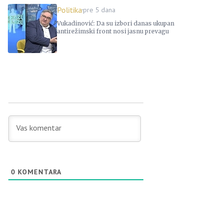
Politika
pre 5 dana
Vukadinović: Da su izbori danas ukupan
antirežimski front nosi jasnu prevagu
0
KOMENTARA