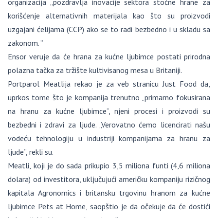
organizacija „pozdravlja inovacije sektora stočne hrane za
korišćenje alternativnih materijala kao što su proizvodi
uzgajani ćelijama (CCP) ako se to radi bezbedno i u skladu sa
zakonom. ”
Ensor veruje da će hrana za kućne ljubimce postati prirodna
polazna tačka za tržište kultivisanog mesa u Britaniji.
Portparol Meatlija rekao je za veb stranicu Just Food da,
uprkos tome što je kompanija trenutno „primarno fokusirana
na hranu za kućne ljubimce“, njeni procesi i proizvodi su
bezbedni i zdravi za ljude. „Verovatno ćemo licencirati našu
vodeću tehnologiju u industriji kompanijama za hranu za
ljude“, rekli su.
Meatli, koji je do sada prikupio 3,5 miliona funti (4,6 miliona
dolara) od investitora, uključujući američku kompaniju rizičnog
kapitala Agronomics i britansku trgovinu hranom za kućne
ljubimce Pets at Home, saopštio je da očekuje da će dostići