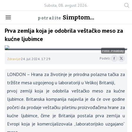
Subota, 08. avgust 2026.
Simptom...
potražite
Prva zemlja koja je odobrila veštačko meso za
kućne ljubimce
Foto: Pixabay
Podeli:
Zdravlje
24. jul 2024. 17:29
LONDON – Hrana za životinje je prirodna polazna tačka za
tržište mesa uzgojenog u laboratoriji u Velikoj Britaniji,
prvoj zemlji koja je odobrila veštačko meso za kućne
ljubimce. Britanska kompanija najavila je da će ove godine
početi da prodaje veštačku piletinu proizvođačima hrane za
kućne ljubimce, čime je Britanija postala prva zemlja u
Evropi koja je komercijalizovala „laboratorijsko uzgajano“