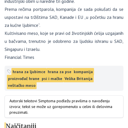
industrijski obim u naredne tri godine.
Prema rečima portparola, kompanija će sada pokušati da se
uspostavi na tržištima SAD, Kanade i EU „u početku za hranu
za kućne ljubimce“.
Kultivisano meso, koje se pravi od životinjskih ćelija uzgajanih
u bačvama, trenutno je odobreno za ljudsku ishranu u SAD,
Singapuru i Izraelu.
Financial Times
hrana za ljubimce
hrana za pse
kompanija
proizvođač hrane
psi i mačke
Velika Britanija
veštačko meso
Autorski tekstovi Simptoma podležu pravilima o navođenju
izvora; tekst se može uz gorepomenuto u celini ili delovima
preuzimati.
Najčitaniji