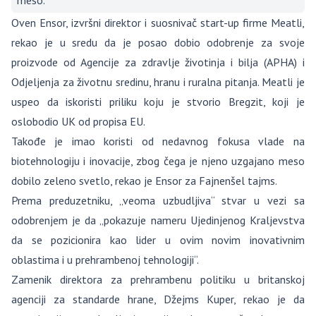
meso.
Oven Ensor, izvršni direktor i suosnivač start-up firme Meatli,
rekao je u sredu da je posao dobio odobrenje za svoje
proizvode od Agencije za zdravlje životinja i bilja (APHA) i
Odjeljenja za životnu sredinu, hranu i ruralna pitanja. Meatli je
uspeo da iskoristi priliku koju je stvorio Bregzit, koji je
oslobodio UK od propisa EU.
Takođe je imao koristi od nedavnog fokusa vlade na
biotehnologiju i inovacije, zbog čega je njeno uzgajano meso
dobilo zeleno svetlo, rekao je Ensor za Fajnenšel tajms.
Prema preduzetniku, „veoma uzbudljiva“ stvar u vezi sa
odobrenjem je da „pokazuje nameru Ujedinjenog Kraljevstva
da se pozicionira kao lider u ovim novim inovativnim
oblastima i u prehrambenoj tehnologiji“.
Zamenik direktora za prehrambenu politiku u britanskoj
agenciji za standarde hrane, Džejms Kuper, rekao je da