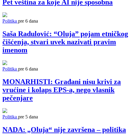
Pet veština za koje AI nije sposobna
Politika
pre 6 dana
Saša Radulović: “Oluja” pojam etničkog
čišćenja, stvari uvek nazivati pravim
imenom
Politika
pre 6 dana
MONARHISTI: Građani nisu krivi za
vrućine i kolaps EPS-a, nego vlasnik
pečenjare
Politika
pre 5 dana
NADA: „Oluja“ nije završena – politika