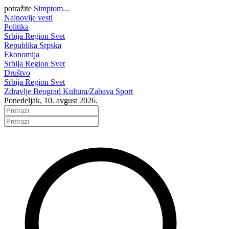
potražite
Simptom...
Najnovije vesti
Politika
Srbija
Region
Svet
Republika Srpska
Ekonomija
Srbija
Region
Svet
Društvo
Srbija
Region
Svet
Zdravlje
Beograd
Kultura/Zabava
Sport
Ponedeljak, 10. avgust 2026.