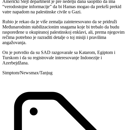
Američki Stejt department je pre nedelju dana saopštio da ima
“verodostojne informacije” da bi Hamas mogao da prekrši prekid
vatre napadom na palestinske civile u Gazi.
Rubio je rekao da je više zemalja zainteresovano da se pridruži
Međunarodnim stabilizacionim snagama koje bi trebalo da budu
raspoređene u okupiranoj palestinskoj enklavi, ali, prema njegovim
rečima potrebno je razraditi detalje o toj misiji i pravilima
angažovanja.
On je potvrdio da su SAD razgovarale sa Katarom, Egiptom i
Turskom i da su registrovale interesovanje Indonezije i
Azerbejdžana.
Simptom/Newsmax/Tanjug