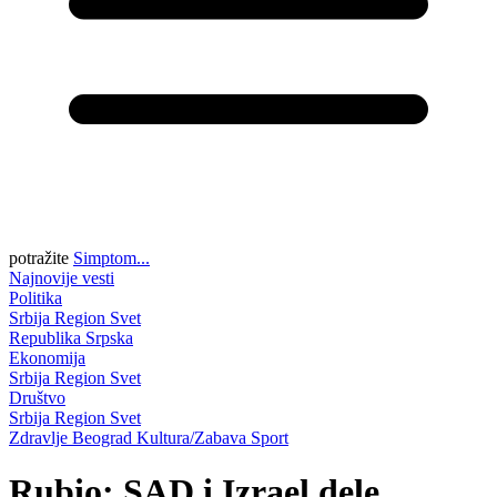
potražite
Simptom...
Najnovije vesti
Politika
Srbija
Region
Svet
Republika Srpska
Ekonomija
Srbija
Region
Svet
Društvo
Srbija
Region
Svet
Zdravlje
Beograd
Kultura/Zabava
Sport
Rubio: SAD i Izrael dele