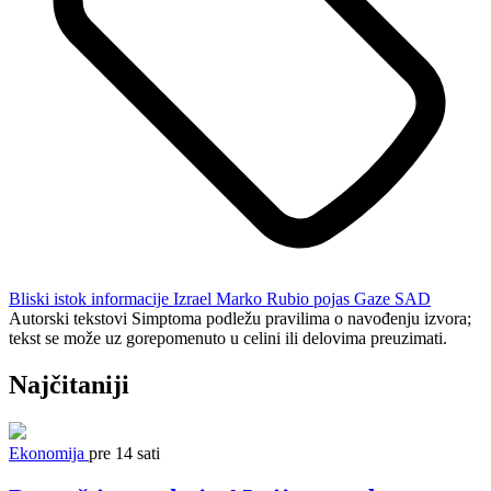
Bliski istok
informacije
Izrael
Marko Rubio
pojas Gaze
SAD
Autorski tekstovi Simptoma podležu pravilima o navođenju izvora;
tekst se može uz gorepomenuto u celini ili delovima preuzimati.
Najčitaniji
Ekonomija
pre 14 sati