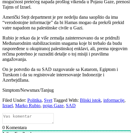
mogućnost pretećeg napada prošlog vikenda u Pojasu Gaze, prenosi
Tajms of Izrael.
Američki Stejt department je pre nedelju dana saopštio da ima
“verodostojne informacije” da bi Hamas mogao da prekrši prekid
vatre napadom na palestinske civile u Gazi.
Rubio je rekao da je više zemalja zainteresovano da se pridruži
Međunarodnim stabilizacionim snagama koje bi trebalo da budu
raspoređene u okupiranoj palestinskoj enklavi, ali, prema njegovim
rečima potrebno je razraditi detalje o toj misiji i pravilima
angažovanja.
On je potvrdio da su SAD razgovarale sa Katarom, Egiptom i
Turskom i da su registrovale interesovanje Indonezije i
Azerbejdžana.
Simptom/Newsmax/Tanjug
Filed Under:
Politika
,
Svet
Tagged With:
Bliski istok
,
informacije
,
Izrael
,
Marko Rubio
,
pojas Gaze
,
SAD
0
Komentara