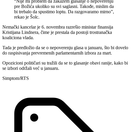
“Nije mi problem da zakažem glasanje o nepoverenju
pre Božića ukoliko su svi saglasni. Takođe, mislim da
bi trebalo da spustimo loptu. Da razgovaramo mirno”,
rekao je Šolc.
Nemački kancelar je 6. novembra razrešio ministar finansija
Kristijana Lindnera, čime je prestala da postoji trostranačka
koaliciona vlada.
Tada je predložio da se o nepoverenju glasa u januaru, što bi dovelo
do raspisivanja prevremenih parlamentarnih izbora za mart.
Opozicioni političari su tražili da se to glasanje obavi ranije, kako bi
se izbori održali već u januaru.
Simptom/RTS