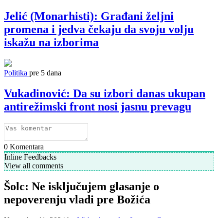
Jelić (Monarhisti): Građani željni
promena i jedva čekaju da svoju volju
iskažu na izborima
Politika
pre 5 dana
Vukadinović: Da su izbori danas ukupan
antirežimski front nosi jasnu prevagu
0
Komentara
Inline Feedbacks
View all comments
Šolc: Ne isključujem glasanje o
nepoverenju vladi pre Božića