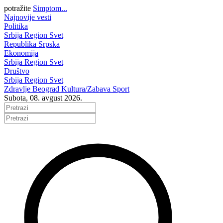
potražite
Simptom...
Najnovije vesti
Politika
Srbija
Region
Svet
Republika Srpska
Ekonomija
Srbija
Region
Svet
Društvo
Srbija
Region
Svet
Zdravlje
Beograd
Kultura/Zabava
Sport
Subota, 08. avgust 2026.