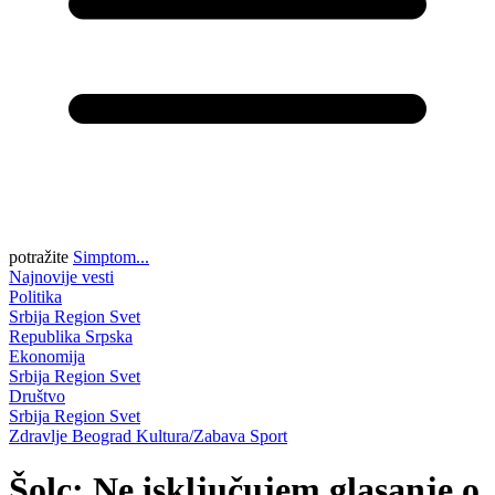
potražite
Simptom...
Najnovije vesti
Politika
Srbija
Region
Svet
Republika Srpska
Ekonomija
Srbija
Region
Svet
Društvo
Srbija
Region
Svet
Zdravlje
Beograd
Kultura/Zabava
Sport
Šolc: Ne isključujem glasanje o