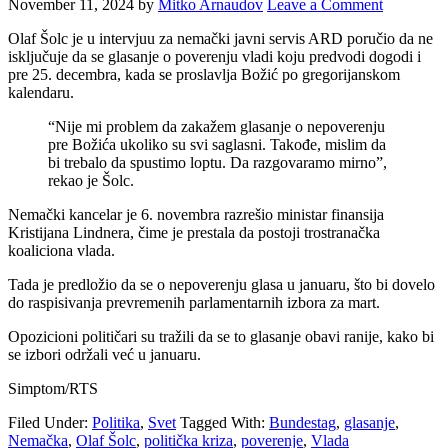
November 11, 2024
by
Mitko Arnaudov
Leave a Comment
Olaf Šolc je u intervjuu za nemački javni servis ARD poručio da ne
isključuje da se glasanje o poverenju vladi koju predvodi dogodi i
pre 25. decembra, kada se proslavlja Božić po gregorijanskom
kalendaru.
“Nije mi problem da zakažem glasanje o nepoverenju
pre Božića ukoliko su svi saglasni. Takođe, mislim da
bi trebalo da spustimo loptu. Da razgovaramo mirno”,
rekao je Šolc.
Nemački kancelar je 6. novembra razrešio ministar finansija
Kristijana Lindnera, čime je prestala da postoji trostranačka
koaliciona vlada.
Tada je predložio da se o nepoverenju glasa u januaru, što bi dovelo
do raspisivanja prevremenih parlamentarnih izbora za mart.
Opozicioni političari su tražili da se to glasanje obavi ranije, kako bi
se izbori održali već u januaru.
Simptom/RTS
Filed Under:
Politika
,
Svet
Tagged With:
Bundestag
,
glasanje
,
Nemačka
,
Olaf Šolc
,
politička kriza
,
poverenje
,
Vlada