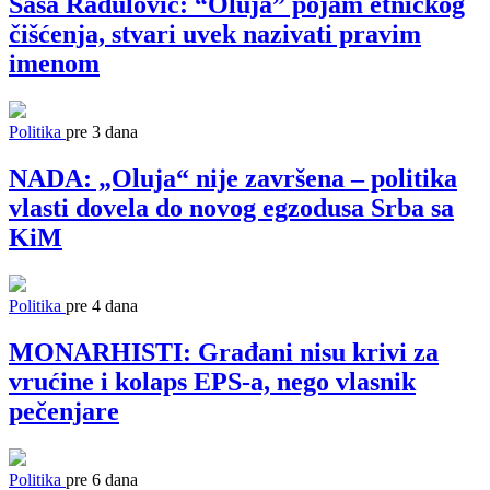
Saša Radulović: “Oluja” pojam etničkog
čišćenja, stvari uvek nazivati pravim
imenom
Politika
pre 3 dana
NADA: „Oluja“ nije završena – politika
vlasti dovela do novog egzodusa Srba sa
KiM
Politika
pre 4 dana
MONARHISTI: Građani nisu krivi za
vrućine i kolaps EPS-a, nego vlasnik
pečenjare
Politika
pre 6 dana