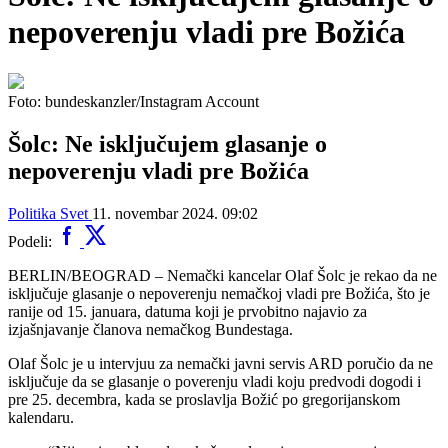
nepoverenju vladi pre Božića
Foto: bundeskanzler/Instagram Account
Šolc: Ne isključujem glasanje o
nepoverenju vladi pre Božića
Politika
Svet
11. novembar 2024. 09:02
Podeli:
BERLIN/BEOGRAD – Nemački kancelar Olaf Šolc je rekao da ne
isključuje glasanje o nepoverenju nemačkoj vladi pre Božića, što je
ranije od 15. januara, datuma koji je prvobitno najavio za
izjašnjavanje članova nemačkog Bundestaga.
Olaf Šolc je u intervjuu za nemački javni servis ARD poručio da ne
isključuje da se glasanje o poverenju vladi koju predvodi dogodi i
pre 25. decembra, kada se proslavlja Božić po gregorijanskom
kalendaru.