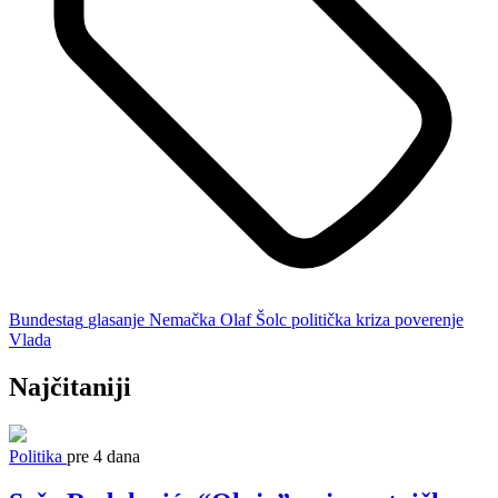
Bundestag
glasanje
Nemačka
Olaf Šolc
politička kriza
poverenje
Vlada
Najčitaniji
Politika
pre 4 dana